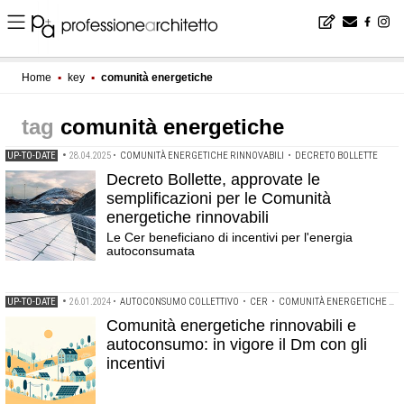
Home
▪
key
▪
comunità energetiche
comunità energetiche
UP-TO-DATE
•
28.04.2025
•
COMUNITÀ ENERGETICHE RINNOVABILI
•
DECRETO BOLLETTE
Decreto Bollette, approvate le
semplificazioni per le Comunità
energetiche rinnovabili
Le Cer beneficiano di incentivi per l'energia
autoconsumata
UP-TO-DATE
•
26.01.2024
•
AUTOCONSUMO COLLETTIVO
•
CER
•
COMUNITÀ ENERGETICHE RINNOVABILI
Comunità energetiche rinnovabili e
autoconsumo: in vigore il Dm con gli
incentivi