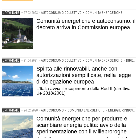
UP-TO-DATE
•
27.02.2023
•
AUTOCONSUMO COLLETTIVO
•
COMUNITÀ ENERGETICHE
Comunità energetiche e autoconsumo: il
decreto arriva in Commission europea
UP-TO-DATE
•
21.04.2021
•
AUTOCONSUMO COLLETTIVO
•
COMUNITÀ ENERGETICHE
•
DIRETTIVA UE 2018/2001
Spinta alle rinnovabili, anche con
autorizzazioni semplificate, nella legge
di delegazione europea
L'Italia avvia il recepimento della Red II (direttiva
Ue 2018/2001)
UP-TO-DATE
•
24.02.2020
•
AUTOCONSUMO
•
COMUNITÀ ENERGETICHE
•
ENERGIE RINNOVABILI
Comunità energetiche per produrre e
scambiare energia pulita: avvio della
sperimentazione con il Milleproroghe