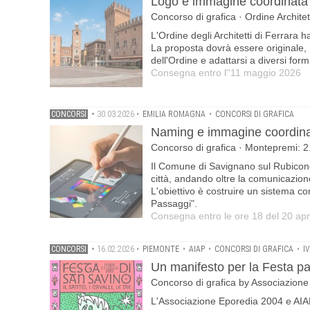
Logo e immagine coordinata pe
Concorso di grafica · Ordine Architet
L'Ordine degli Architetti di Ferrara h
La proposta dovrà essere originale, r
dell'Ordine e adattarsi a diversi format
Consegna entro l''11 maggio 2026
CONCORSI
•
30.03.2026
•
EMILIA ROMAGNA
•
CONCORSI DI GRAFICA
Naming e immagine coordina
Concorso di grafica · Montepremi: 2
Il Comune di Savignano sul Rubicone 
città, andando oltre la comunicazione
L'obiettivo è costruire un sistema co
Passaggi".
Consegna entro le ore 18 del 20 apr
CONCORSI
•
16.02.2026
•
PIEMONTE
•
AIAP
•
CONCORSI DI GRAFICA
•
I
Un manifesto per la Festa pa
Concorso di grafica by Associazion
L'Associazione Eporedia 2004 e AIA