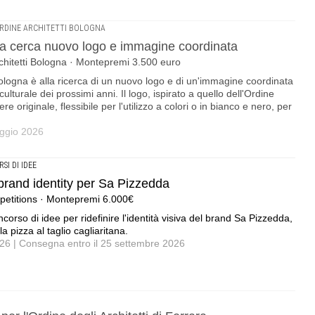
RDINE ARCHITETTI BOLOGNA
na cerca nuovo logo e immagine coordinata
chitetti Bologna · Montepremi 3.500 euro
ologna è alla ricerca di un nuovo logo e di un'immagine coordinata
ulturale dei prossimi anni. Il logo, ispirato a quello dell'Ordine
re originale, flessibile per l'utilizzo a colori o in bianco e nero, per
aggio 2026
SI DI IDEE
brand identity per Sa Pizzedda
petitions · Montepremi 6.000€
orso di idee per ridefinire l'identità visiva del brand Sa Pizzedda,
a pizza al taglio cagliaritana.
2026 | Consegna entro il 25 settembre 2026