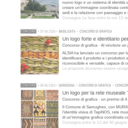
nuovo logo e un sistema di identità v
creare un'immagine coordinata contem
sedi e la relazione con paesaggio e 
Consegna 1a fase entro le ore 13 de
CONCORSI
•
29.06.2026
•
BASILICATA
•
CONCORSI DI GRAFICA
Un logo forte e identitario pe
Concorso di grafica · Al vincitore un
ALSIA ha lanciato un concorso per la 
identificare il prodotto e i produttori
riconoscibile e versatile, capace di c
Le proposte dovranno essere recapit
CONCORSI
•
08.06.2026
•
SARDEGNA
•
CONCORSI DI GRAFICA
•
CONCORS
Un logo per la rete museale
Concorso di grafica · un premio di 4.
Il Comune di Samugheo, con MURATS 
l'identità visiva di TapiNOS, rete mus
di un'immagine grafica coordinata ca
Consegna entro le 12 del 30 giugno