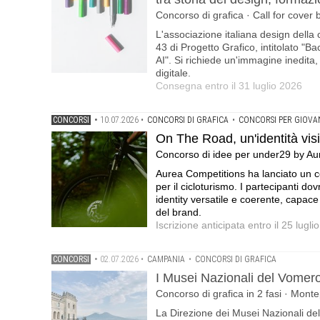
Concorso di grafica · Call for cover 
L'associazione italiana design della 
43 di Progetto Grafico, intitolato "
AI". Si richiede un'immagine inedi
digitale.
Consegna entro il 31 luglio 2026
CONCORSI
•
10.07.2026
•
CONCORSI DI GRAFICA
•
CONCORSI PER GIOVAN
On The Road, un'identità visiv
Concorso di idee per under29 by Au
Aurea Competitions ha lanciato un c
per il cicloturismo. I partecipanti 
identity versatile e coerente, capace d
del brand.
Iscrizione anticipata entro il 25 lug
CONCORSI
•
02.07.2026
•
CAMPANIA
•
CONCORSI DI GRAFICA
I Musei Nazionali del Vomero 
Concorso di grafica in 2 fasi · Mont
La Direzione dei Musei Nazionali del