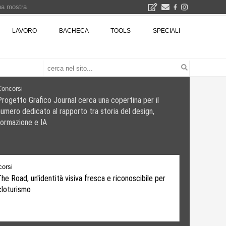
una mostra
00 euro
LAVORO
BACHECA
TOOLS
SPECIALI
Città Osmotiche: la rigenerazione urbana attraverso suoli permeabili, gestione dell'acqua e resilienza climatica - Gli eventi INBAR al Centro Congressi La Nuvola · Ingresso gratuito
Concorsi
Progetto Grafico Journal cerca una copertina per il
numero dedicato al rapporto tra storia del design,
formazione e IA
orsi
he Road, un'identità visiva fresca e riconoscibile per
icloturismo