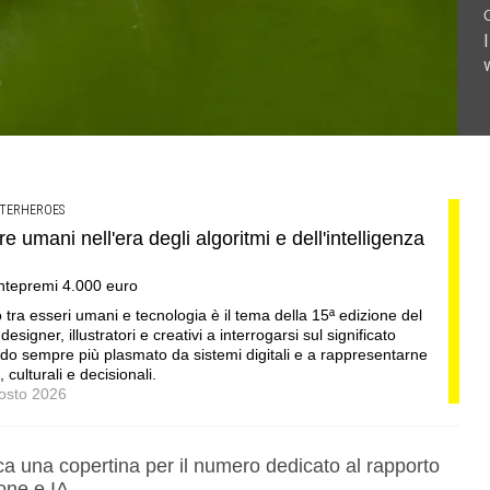
v
mero dedicato al rapporto tra storia del design, formazione
per il cicloturismo .Concorso di idee per under29 by Aurea
iva forte e riconoscibile .Concorso di grafica in 2 fasi ·
TERHEROES
umani nell'era degli algoritmi e dell'intelligenza
ontepremi 4.000 euro
tra esseri umani e tecnologia è il tema della 15ª edizione del
esigner, illustratori e creativi a interrogarsi sul significato
o sempre più plasmato da sistemi digitali e a rappresentarne
 culturali e decisionali.
gosto 2026
ca una copertina per il numero dedicato al rapporto
ione e IA