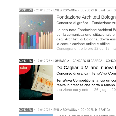
CONCORSI
•
20.04.2026
•
EMILIA ROMAGNA
•
CONCORSI DI GRAFICA
•
O
Fondazione Architetti Bolog
Concorso di grafica · Fondazione Ar
La neo-nata Fondazione Architetti B
per la comunicazione istituzionale e c
degli Architetti di Bologna, dovrà esse
la comunicazione online e offline
Consegna entro le ore 12 del 13 m
CONCORSI
•
17.04.2026
•
LOMBARDIA
•
CONCORSI DI GRAFICA
•
CONCOR
Da Cagliari a Milano, nuova 
Concorso di grafica · TerraViva Com
TerraViva Competitions lancia un conc
realtà in crescita che porta a Milano l
Iscrizione early entro il 26 giugno 
CONCORSI
•
13.04.2026
•
EMILIA ROMAGNA
•
CONCORSI DI GRAFICA