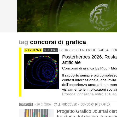
concorsi
concorsi
concorsi
Progetto Grafico Journal cerca una copertina per il nu
On The Road, un'identità visiva fresca e riconoscibile 
I Musei Nazionali del Vomero cercano logo e identità vis
concorsi di grafica
e IA .Concorso di grafica · Call for cover by AIAP
Competitions · Montepremi: 2.000 euro
Montepremi: 19.000 €
IN EVIDENZA
CONCORSI
•
23.04.2026
•
CONCORSI DI GRAFICA
•
POS
Posterheroes 2026. Restare 
artificiale
Concorso di grafica by Plug · M
Il rapporto sempre più complesso 
contest internazionale, che invita d
dell'esperienza umana in un mond
visivamente le implicazioni sociali,
Proroga: consegna entro il 16 a
CONCORSI
•
20.07.2026
•
CALL FOR COVER
•
CONCORSI DI GRAFICA
Progetto Grafico Journal cer
tra storia del design, formaz