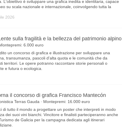
a. L'obiettivo è sviluppare una grafica inedita e identitaria, capace
 su scala nazionale e internazionale, coinvolgendo tutta la
ile 2026
nte sulla fragilità e la bellezza del patrimonio alpino
· Montepremi: 6.000 euro
ito un concorso di grafica e illustrazione per sviluppare una
lpina, transumanza, pascoli d'alta quota e le comunità che da
i territori. Le opere potranno raccontare storie personali o
e e futura o ecologica.
 torna il concorso di grafica Francisco Mantecón
llonistica Terras Gauda · Montepremi: 16.000 euro
ci di tutto il mondo a progettare un poster che interpreti in modo
nza dei suoi vini bianchi. Vincitore e finalisti parteciperanno anche
urismo de Galicia per la campagna dedicata agli itinerari
liziane.