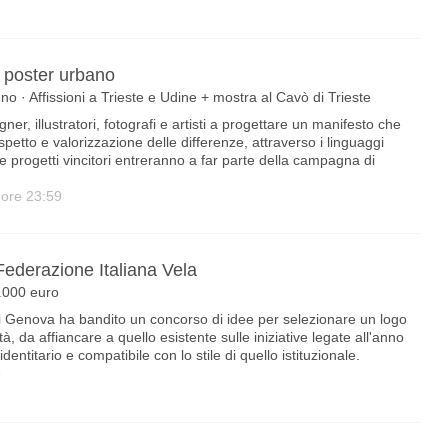
n poster urbano
no · Affissioni a Trieste e Udine + mostra al Cavò di Trieste
er, illustratori, fotografi e artisti a progettare un manifesto che
spetto e valorizzazione delle differenze, attraverso i linguaggi
e progetti vincitori entreranno a far parte della campagna di
 ore 23:59
Federazione Italiana Vela
.000 euro
di Genova ha bandito un concorso di idee per selezionare un logo
tà, da affiancare a quello esistente sulle iniziative legate all'anno
dentitario e compatibile con lo stile di quello istituzionale.
5