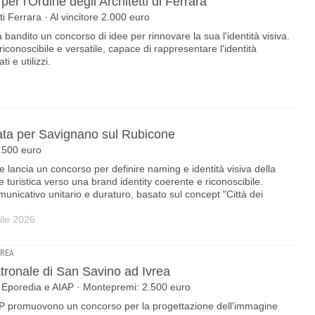
r l'Ordine degli Architetti di Ferrara
ti Ferrara · Al vincitore 2.000 euro
a bandito un concorso di idee per rinnovare la sua l'identità visiva.
iconoscibile e versatile, capace di rappresentare l'identità
i e utilizzi.
ta per Savignano sul Rubicone
.500 euro
lancia un concorso per definire naming e identità visiva della
 turistica verso una brand identity coerente e riconoscibile.
municativo unitario e duraturo, basato sul concept "Città dei
ile 2026
VREA
tronale di San Savino ad Ivrea
e Eporedia e AIAP · Montepremi: 2.500 euro
P promuovono un concorso per la progettazione dell'immagine