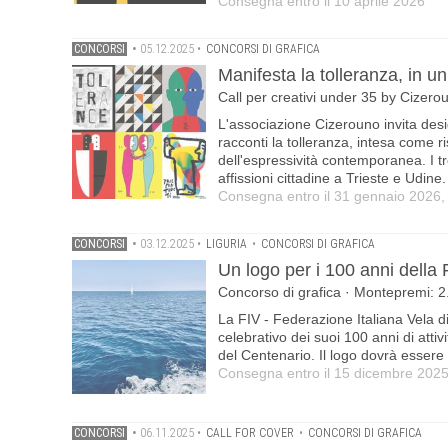
Consegna entro il 10 aprile 2026
CONCORSI
•
05.12.2025
•
CONCORSI DI GRAFICA
Manifesta la tolleranza, in u
Call per creativi under 35 by Cizerou
L'associazione Cizerouno invita design
racconti la tolleranza, intesa come ri
dell'espressività contemporanea. I tr
affissioni cittadine a Trieste e Udine.
Consegna entro il 31 gennaio 2026,
CONCORSI
•
03.12.2025
•
LIGURIA
•
CONCORSI DI GRAFICA
Un logo per i 100 anni della 
Concorso di grafica · Montepremi: 2
La FIV - Federazione Italiana Vela 
celebrativo dei suoi 100 anni di attivi
del Centenario. Il logo dovrà essere i
Consegna entro il 15 dicembre 202
CONCORSI
•
06.11.2025
•
CALL FOR COVER
•
CONCORSI DI GRAFICA