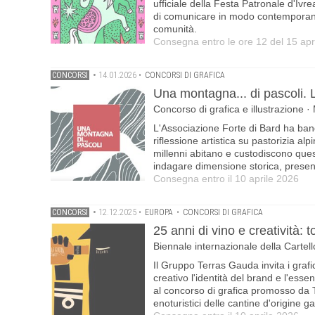
ufficiale della Festa Patronale d'Ivre
di comunicare in modo contemporaneo
comunità.
Consegna entro le ore 12 del 15 apr
CONCORSI
•
14.01.2026
•
CONCORSI DI GRAFICA
Una montagna... di pascoli. Le
Concorso di grafica e illustrazione 
L'Associazione Forte di Bard ha band
riflessione artistica su pastorizia a
millenni abitano e custodiscono quest
indagare dimensione storica, present
Consegna entro il 10 aprile 2026
CONCORSI
•
12.12.2025
•
EUROPA
•
CONCORSI DI GRAFICA
25 anni di vino e creatività:
Biennale internazionale della Carte
Il Gruppo Terras Gauda invita i grafi
creativo l'identità del brand e l'esse
al concorso di grafica promosso da T
enoturistici delle cantine d'origine ga