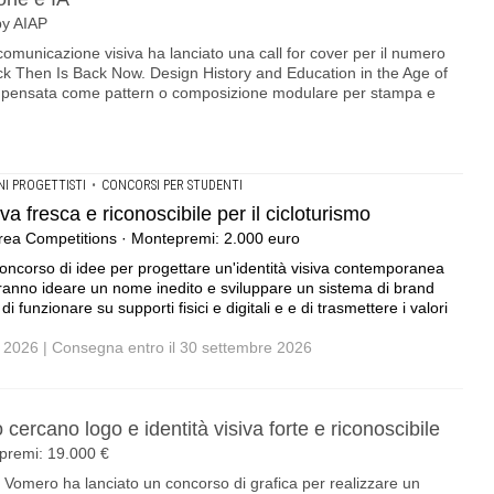
by AIAP
comunicazione visiva ha lanciato una call for cover per il numero
Back Then Is Back Now. Design History and Education in the Age of
ta, pensata come pattern o composizione modulare per stampa e
I PROGETTISTI
•
CONCORSI PER STUDENTI
a fresca e riconoscibile per il cicloturismo
rea Competitions · Montepremi: 2.000 euro
oncorso di idee per progettare un'identità visiva contemporanea
dovranno ideare un nome inedito e sviluppare un sistema di brand
i funzionare su supporti fisici e digitali e e di trasmettere i valori
lio 2026 | Consegna entro il 30 settembre 2026
cercano logo e identità visiva forte e riconoscibile
epremi: 19.000 €
 Vomero ha lanciato un concorso di grafica per realizzare un