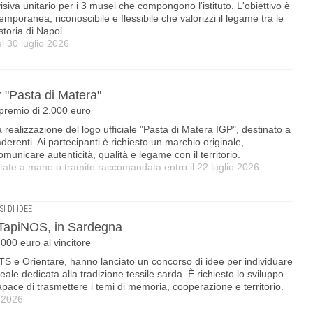
isiva unitario per i 3 musei che compongono l'istituto. L'obiettivo è
poranea, riconoscibile e flessibile che valorizzi il legame tra le
storia di Napol
l 30 luglio 2026
r "Pasta di Matera"
 premio di 2.000 euro
realizzazione del logo ufficiale "Pasta di Matera IGP", destinato a
 aderenti. Ai partecipanti è richiesto un marchio originale,
omunicare autenticità, qualità e legame con il territorio.
ate a mano o tramite raccomandata entro il 22 luglio 2026
I DI IDEE
 TapiNOS, in Sardegna
000 euro al vincitore
e Orientare, hanno lanciato un concorso di idee per individuare
eale dedicata alla tradizione tessile sarda. È richiesto lo sviluppo
pace di trasmettere i temi di memoria, cooperazione e territorio.
 2026