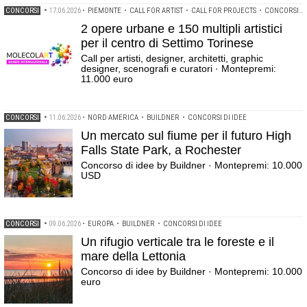
CONCORSI
•
17.06.2026
•
PIEMONTE
•
CALL FOR ARTIST
•
CALL FOR PROJECTS
•
CONCORSI DI IDEE
2 opere urbane e 150 multipli artistici
per il centro di Settimo Torinese
Call per artisti, designer, architetti, graphic
designer, scenografi e curatori · Montepremi:
11.000 euro
CONCORSI
•
11.06.2026
•
NORD AMERICA
•
BUILDNER
•
CONCORSI DI IDEE
Un mercato sul fiume per il futuro High
Falls State Park, a Rochester
Concorso di idee by Buildner · Montepremi: 10.000
USD
CONCORSI
•
09.06.2026
•
EUROPA
•
BUILDNER
•
CONCORSI DI IDEE
Un rifugio verticale tra le foreste e il
mare della Lettonia
Concorso di idee by Buildner · Montepremi: 10.000
euro