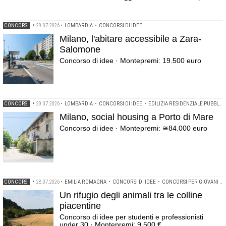
CONCORSI
•
29.07.2026
•
LOMBARDIA
•
CONCORSI DI IDEE
Milano, l'abitare accessibile a Zara-
Salomone
Concorso di idee · Montepremi: 19.500 euro
CONCORSI
•
29.07.2026
•
LOMBARDIA
•
CONCORSI DI IDEE
•
EDILIZIA RESIDENZIALE PUBBLICA
Milano, social housing a Porto di Mare
Concorso di idee · Montepremi: ≅84.000 euro
CONCORSI
•
28.07.2026
•
EMILIA ROMAGNA
•
CONCORSI DI IDEE
•
CONCORSI PER GIOVANI PROGETTISTI
Un rifugio degli animali tra le colline
piacentine
Concorso di idee per studenti e professionisti
under 30 · Montepremi: 9.500 €