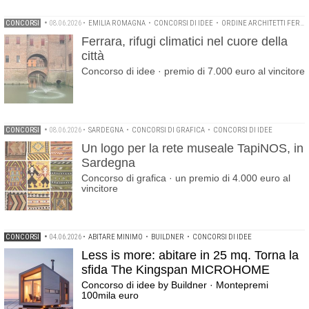
CONCORSI
•
08.06.2026
•
EMILIA ROMAGNA
•
CONCORSI DI IDEE
•
ORDINE ARCHITETTI FERRARA
Ferrara, rifugi climatici nel cuore della
città
Concorso di idee · premio di 7.000 euro al vincitore
CONCORSI
•
08.06.2026
•
SARDEGNA
•
CONCORSI DI GRAFICA
•
CONCORSI DI IDEE
Un logo per la rete museale TapiNOS, in
Sardegna
Concorso di grafica · un premio di 4.000 euro al
vincitore
CONCORSI
•
04.06.2026
•
ABITARE MINIMO
•
BUILDNER
•
CONCORSI DI IDEE
Less is more: abitare in 25 mq. Torna la
sfida The Kingspan MICROHOME
Concorso di idee by Buildner · Montepremi
100mila euro