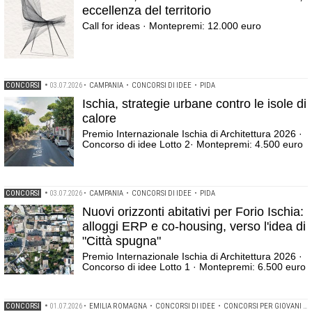
eccellenza del territorio
Call for ideas · Montepremi: 12.000 euro
CONCORSI
•
03.07.2026
•
CAMPANIA
•
CONCORSI DI IDEE
•
PIDA
Ischia, strategie urbane contro le isole di
calore
Premio Internazionale Ischia di Architettura 2026 ·
Concorso di idee Lotto 2· Montepremi: 4.500 euro
CONCORSI
•
03.07.2026
•
CAMPANIA
•
CONCORSI DI IDEE
•
PIDA
Nuovi orizzonti abitativi per Forio Ischia:
alloggi ERP e co-housing, verso l'idea di
"Città spugna"
Premio Internazionale Ischia di Architettura 2026 ·
Concorso di idee Lotto 1 · Montepremi: 6.500 euro
CONCORSI
•
01.07.2026
•
EMILIA ROMAGNA
•
CONCORSI DI IDEE
•
CONCORSI PER GIOVANI PROGETTISTI