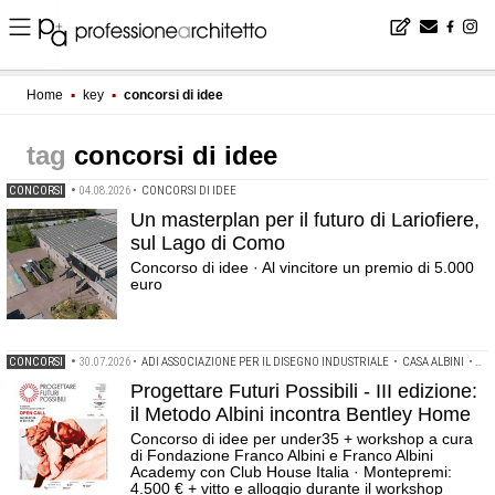
Home
▪
key
▪
concorsi di idee
concorsi di idee
CONCORSI
•
04.08.2026
•
CONCORSI DI IDEE
Un masterplan per il futuro di Lariofiere,
sul Lago di Como
Concorso di idee · Al vincitore un premio di 5.000
euro
CONCORSI
•
30.07.2026
•
ADI ASSOCIAZIONE PER IL DISEGNO INDUSTRIALE
•
CASA ALBINI
•
CO
Progettare Futuri Possibili - III edizione:
il Metodo Albini incontra Bentley Home
Concorso di idee per under35 + workshop a cura
di Fondazione Franco Albini e Franco Albini
Academy con Club House Italia · Montepremi:
4.500 € + vitto e alloggio durante il workshop