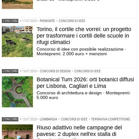
CONCORSI
•
17.07.2026
•
PIEMONTE
•
CONCORSI DI IDEE
Torino, il cortile che vorrei: un progetto
per trasformare i cortili delle scuole in
rifugi climatici
Concorso di idee con possibile realizzazione ·
Montepremi: 2.000 euro + menzioni
CONCORSI
•
16.07.2026
•
CONCORSI DI DESIGN
•
CONCORSI DI IDEE
Botanical Turn 2026: orti botanici diffusi
per Lisbona, Cagliari e Lima
Concorso di architettura e design · Montepremi:
5.000 euro
CONCORSI
•
15.07.2026
•
LOMBARDIA
•
CONCORSI DI IDEE
•
TERRAVIVA COMPETITIONS
Riuso adattivo nelle campagne del
pavese: 2 duplex nell'ex stalla di