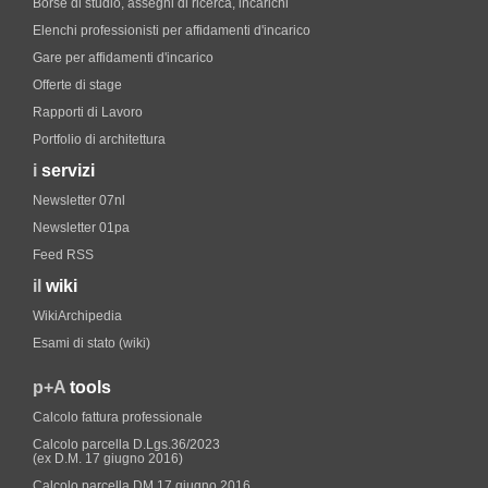
Borse di studio, assegni di ricerca, incarichi
Elenchi professionisti per affidamenti d'incarico
Gare per affidamenti d'incarico
Offerte di stage
Rapporti di Lavoro
Portfolio di architettura
i
servizi
Newsletter 07nl
Newsletter 01pa
Feed RSS
il
wiki
WikiArchipedia
Esami di stato (wiki)
p+A
tools
Calcolo fattura professionale
Calcolo parcella D.Lgs.36/2023
(ex D.M. 17 giugno 2016)
Calcolo parcella DM 17 giugno 2016