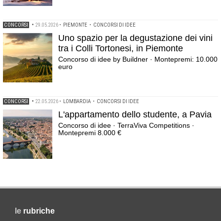
CONCORSI
•
29.05.2026
•
PIEMONTE
•
CONCORSI DI IDEE
Uno spazio per la degustazione dei vini
tra i Colli Tortonesi, in Piemonte
Concorso di idee by Buildner · Montepremi: 10.000
euro
CONCORSI
•
22.05.2026
•
LOMBARDIA
•
CONCORSI DI IDEE
L'appartamento dello studente, a Pavia
Concorso di idee · TerraViva Competitions ·
Montepremi 8.000 €
le
rubriche