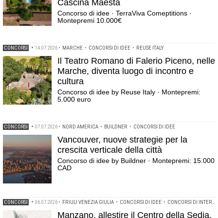
Cascina Maestà
Concorso di idee · TerraViva Comeptitions ·
Montepremi 10.000€
CONCORSI
•
14.07.2026
•
MARCHE
•
CONCORSI DI IDEE
•
REUSE ITALY
Il Teatro Romano di Falerio Piceno, nelle
Marche, diventa luogo di incontro e
cultura
Concorso di idee by Reuse Italy · Montepremi:
5.000 euro
CONCORSI
•
07.07.2026
•
NORD AMERICA
•
BUILDNER
•
CONCORSI DI IDEE
Vancouver, nuove strategie per la
crescita verticale della città
Concorso di idee by Buildner · Montepremi: 15.000
CAD
CONCORSI
•
06.07.2026
•
FRIULI VENEZIA GIULIA
•
CONCORSI DI IDEE
•
CONCORSI DI INTERIOR DESIGN
Manzano, allestire il Centro della Sedia,