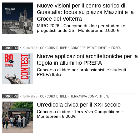
Nuove visioni per il centro storico di
Guastalla: focus su piazza Mazzini e la
Croce del Volterra
MIRC 2026 · Concorso di idee per studenti e
progettisti under35 · Montepremi: 8.000 €
CONCORSI
•
29.06.2026
•
CONCORSI DI IDEE
•
CONCORSI PER STUDENTI
•
PREFA
Nuove applicazioni architettoniche per la
tegola in alluminio PREFA
Concorso di idee per professionisti e studenti ·
PREFA Italia
CONCORSI
•
18.06.2026
•
CONCORSI DI IDEE
•
TERRAVIVA COMPETITIONS
Un'edicola civica per il XXI secolo
Concorso di idee · TerraViva Competitions ·
Montepremi 6.000€