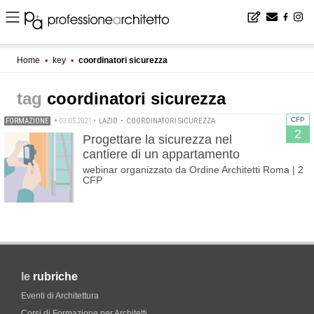
Home
▪
key
▪
coordinatori sicurezza
coordinatori sicurezza
CFP
FORMAZIONE
•
03.05.2021
•
LAZIO
•
COORDINATORI SICUREZZA
2
Progettare la sicurezza nel
cantiere di un appartamento
webinar organizzato da Ordine Architetti Roma | 2
CFP
le
rubriche
Eventi di Architettura
Corsi di Formazione per Architetti