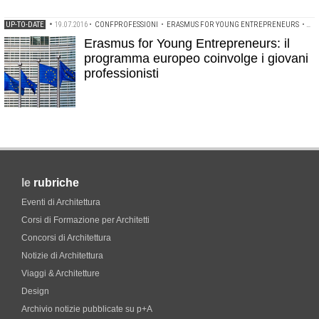
UP-TO-DATE
•
19.07.2016
•
CONFPROFESSIONI
•
ERASMUS FOR YOUNG ENTREPRENEURS
•
LA
Erasmus for Young Entrepreneurs: il
programma europeo coinvolge i giovani
professionisti
le
rubriche
Eventi di Architettura
Corsi di Formazione per Architetti
Concorsi di Architettura
Notizie di Architettura
Viaggi & Architetture
Design
Archivio notizie pubblicate su p+A