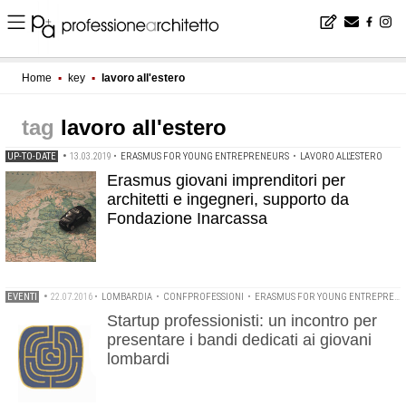
Home
▪
key
▪
lavoro all'estero
lavoro all'estero
UP-TO-DATE
•
13.03.2019
•
ERASMUS FOR YOUNG ENTREPRENEURS
•
LAVORO ALL'ESTERO
Erasmus giovani imprenditori per
architetti e ingegneri, supporto da
Fondazione Inarcassa
EVENTI
•
22.07.2016
•
LOMBARDIA
•
CONFPROFESSIONI
•
ERASMUS FOR YOUNG ENTREPRENEURS
Startup professionisti: un incontro per
presentare i bandi dedicati ai giovani
lombardi