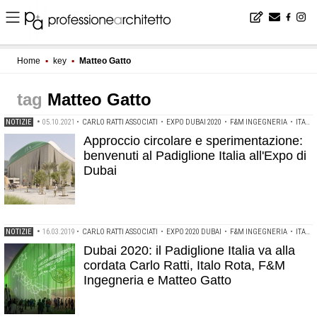
Home
▪
key
▪
Matteo Gatto
Matteo Gatto
NOTIZIE
•
05.10.2021
•
CARLO RATTI ASSOCIATI
•
EXPO DUBAI 2020
•
F&M INGEGNERIA
•
ITALO ROTA
Approccio circolare e sperimentazione:
benvenuti al Padiglione Italia all'Expo di
Dubai
NOTIZIE
•
16.03.2019
•
CARLO RATTI ASSOCIATI
•
EXPO 2020 DUBAI
•
F&M INGEGNERIA
•
ITALO ROTA
Dubai 2020: il Padiglione Italia va alla
cordata Carlo Ratti, Italo Rota, F&M
Ingegneria e Matteo Gatto