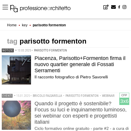
Home
▪
key
▪
parisotto formenton
parisotto formenton
NOTIZIE
•
13.03.2025
•
PARISOTTO FORMENTON
Piacenza, Parisotto+Formenton firma il
nuovo quartier generale di Fossati
Serramenti
Il racconto fotografico di Pietro Savorelli
CFP
EVENTI
•
15.01.2025
•
BRICOLO FALSARELLA
•
PARISOTTO FORMENTON
•
WEBINAR
3x6
Quando il progetto è sostenibile?
Focus su luci e inquinamento luminoso,
sei webinar con esperti e progettisti
italiani
Ciclo formativo online gratuito - parte #2 - a cura di