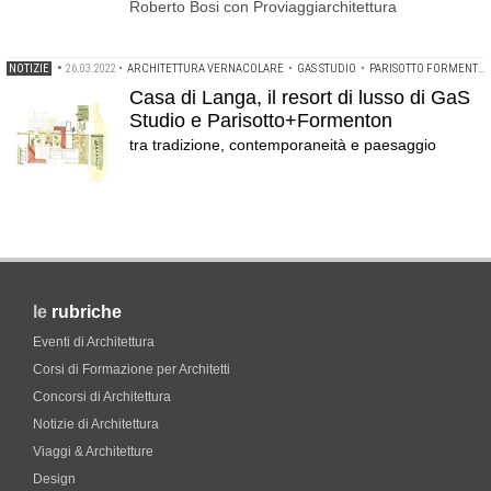
Roberto Bosi con Proviaggiarchitettura
NOTIZIE
•
26.03.2022
•
ARCHITETTURA VERNACOLARE
•
GAS STUDIO
•
PARISOTTO FORMENTON
Casa di Langa, il resort di lusso di GaS
Studio e Parisotto+Formenton
tra tradizione, contemporaneità e paesaggio
le
rubriche
Eventi di Architettura
Corsi di Formazione per Architetti
Concorsi di Architettura
Notizie di Architettura
Viaggi & Architetture
Design