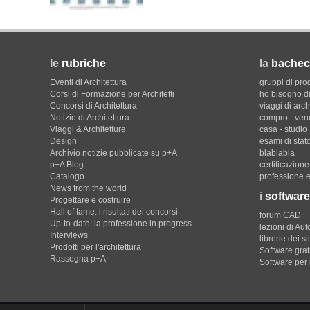
le
rubriche
la
bachec
Eventi di Architettura
gruppi di pro
Corsi di Formazione per Architetti
ho bisogno di
Concorsi di Architettura
viaggi di arch
Notizie di Architettura
compro - ven
Viaggi & Architetture
casa - studio
Design
esami di stat
Archivio notizie pubblicate su p+A
blablabla
p+A Blog
certificazion
Catalogo
professione e
News from the world
i
software
Progettare e costruire
Hall of fame. i risultati dei concorsi
forum CAD
Up-to-date: la professione in progress
lezioni di Au
Interviews
librerie dei s
Prodotti per l'architettura
Software gratu
Rassegna p+A
Software per 