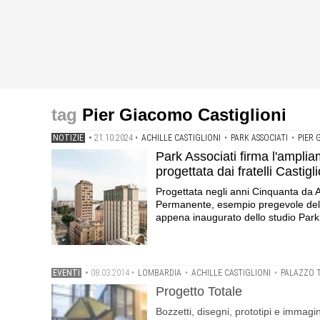
Pier Giacomo Castiglioni
NOTIZIE
•
21.10.2024
•
ACHILLE CASTIGLIONI
•
PARK ASSOCIATI
•
PIER 
Park Associati firma l'amplia
progettata dai fratelli Castigli
Progettata negli anni Cinquanta da Ac
Permanente, esempio pregevole del M
appena inaugurato dello studio Park 
EVENTI
•
08.03.2014
•
LOMBARDIA
•
ACHILLE CASTIGLIONI
•
PALAZZO 
Progetto Totale
Bozzetti, disegni, prototipi e immagin