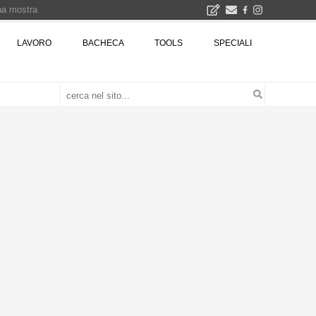
una mostra
00 euro
LAVORO
BACHECA
TOOLS
SPECIALI
Città Osmotiche: la rigenerazione urbana attraverso suoli permeabili, gestione dell'acqua e resilienza climatica - Gli eventi INBAR al Centro Congressi La Nuvola · Ingresso gratuito