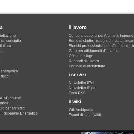
a
il
lavoro
gettazione
Concorsi pubblici per Architetti, Ingegner
 un consiglio
Borse di studio, assegni di ricerca, incar
itettura
Elenchi professionisti per affidamenti d'
do
Gare per affidamenti d'incarico
Offerte di stage
o
Rapporti di Lavoro
Portfolio di architettura
e energetica
i
servizi
 fisco
Newsletter 07nl
Newsletter 01pa
Feed RSS
toCAD on-line
il
wiki
imboli
iti per architetti
WikiArchipedia
il Risparmio Energetico
Esami di stato (wiki)