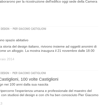
i elaborarono per la ricostruzione dell'edifico oggi sede della Camera
 DESIGN
•
PIER GIACOMO CASTIGLIONI
 uno spazio abitativo
 la storia del design italiano, rivivono insieme ad oggetti anonimi di
o come un alloggio. La mostra inaugura il 21 novembre dalle 18.00
braio 2014
 DESIGN
•
PIER GIACOMO CASTIGLIONI
stiglioni, 100 volte Castiglioni
n nei 100 anni dalla sua nascita
 ripercorre l'esperienza umana e professionale del maestro del
 con studiosi del design e con chi ha ben conosciuto Pier Giacomo
13