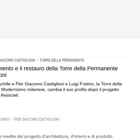
GIACOMO CASTIGLIONI
•
TORRE DELLA PERMANENTE
mento e il restauro della Torre della Permanente
oni
hille e Pier Giacomo Castiglioni e Luigi Fratino, la Torre della
odernismo milanese, cambia il suo profilo dopo il progetto
Associati.
TURATI
•
PIER GIACOMO CASTIGLIONI
i inedite del progetto d'architettura, d'interni e di prodotto