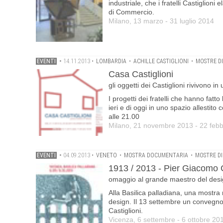
industriale, che i fratelli Castiglion
di Commercio.
Milano, 13 marzo - 31 luglio 2014
EVENTI
•
14.11.2013
•
LOMBARDIA
•
ACHILLE CASTIGLIONI
•
MOSTRE DI
Casa Castiglioni
gli oggetti dei Castiglioni rivivono in
I progetti dei fratelli che hanno fatto
ieri e di oggi in uno spazio allestit
alle 21.00
Milano, 21 novembre 2013 - 22 feb
EVENTI
•
04.09.2013
•
VENETO
•
MOSTRA DOCUMENTARIA
•
MOSTRE DI
1913 / 2013 - Pier Giacomo Ca
omaggio al grande maestro del desig
Alla Basilica palladiana, una mostra
design. Il 13 settembre un convegno
Castiglioni.
Vicenza, 6 settembre - 6 ottobre 20