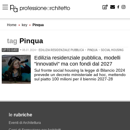
Home
▪
key
▪
Pinqua
Pinqua
UP-TO-DATE
•
08.01.2024
•
EDILIZIA RESIDENZIALE PUBBLICA
•
PINQUA
•
SOCIAL HOUSING
Edilizia residenziale pubblica, modelli
"innovativi" ma con fondi dal 2027
Sul fronte social housing la legge di Bilancio 2024
prevede un decreto ministeriale ad hoc, mettendo
sul piatto 100 milioni per il biennio 2027-28
le
rubriche
Eventi di Architettura