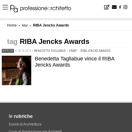
Home
▪
key
▪
RIBA Jencks Awards
RIBA Jencks Awards
NOTIZIE
•
18.10.2013
•
BENEDETTA TAGLIABUE
•
EMBT
•
RIBA JENCKS AWARDS
Benedetta Tagliabue vince il RIBA
Jencks Awards
le
rubriche
Eventi di Architettura
Corsi di Formazione per Architetti