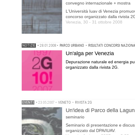
convegno internazionale + mostra
L'Università Iuav di Venezia promuov
concorso organizzato dalla rivista 2
Venezia, 30 - 31 ottobre 2008
NOTIZIE
•
28.01.2008
•
PARCO URBANO
•
RISULTATI CONCORSI NAZIONA
Un'alga per Venezia
Depurazione naturale ed energia puli
organizzato dalla rivista 2G.
EVENTI
•
23.05.2007
•
VENETO
•
RIVISTA 2G
Un'idea di Parco della Lagu
seminario
Seminario di presentazione e discuss
organizzato dal DPA/IUAV.