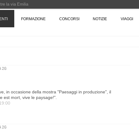
re la via Emilia
Rotta verso Ovest - Europa, Stati Uniti e Canada | 22 agosto > 30 settembre 
ENTI
FORMAZIONE
CONCORSI
NOTIZIE
VIAGGI
Pinocchio - Call di grafica promossa dal Museo MAGMA per la realizzazione di 
A 2G
e, in occasione della mostra "Paesaggi in produzione", il
 est mort, vive le paysage!".
 19:00
A 2G