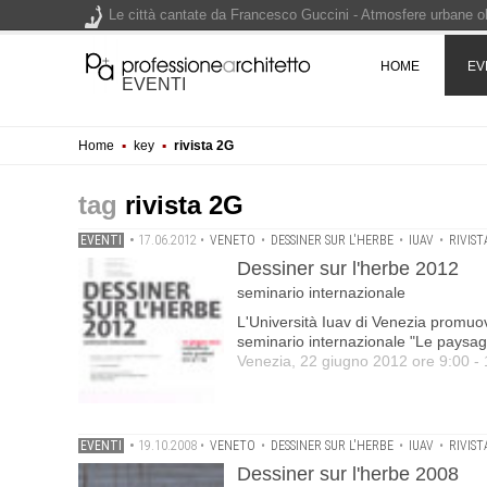
Le città cantate da Francesco Guccini - Atmosfere urbane olt
Renzo Piano World Tour 2026, ottava edizione in partenza. 
HOME
EV
EVENTI
Home
▪
key
▪
rivista 2G
200 manifesti per i 200 anni di Carlo Collodi, creatore di 
rivista 2G
EVENTI
•
17.06.2012
•
VENETO
•
DESSINER SUR L'HERBE
•
IUAV
•
RIVIST
Dessiner sur l'herbe 2012
seminario internazionale
L'Università Iuav di Venezia promuov
seminario internazionale "Le paysage
Venezia, 22 giugno 2012 ore 9:00 -
EVENTI
•
19.10.2008
•
VENETO
•
DESSINER SUR L'HERBE
•
IUAV
•
RIVIST
Dessiner sur l'herbe 2008