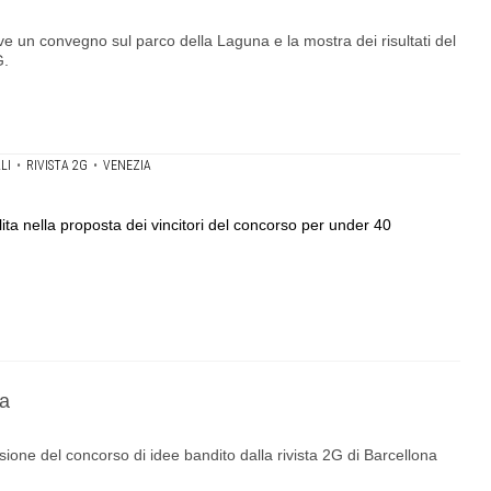
e un convegno sul parco della Laguna e la mostra dei risultati del
G.
LI
•
RIVISTA 2G
•
VENEZIA
ta nella proposta dei vincitori del concorso per under 40
na
ione del concorso di idee bandito dalla rivista 2G di Barcellona