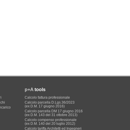
p+A
tools
i
Calcolo fattura professionale
ichi
Calcolo parcella D.Lgs.36/2023
(ex D.M. 17 giugno 2016)
incarico
Calcolo parcella DM 17 giugno 2016
(ex D.M. 143 del 31 ottobre 2013)
Calcolo compenso professionale
(ex D.M. 140 del 20 luglio 2012)
Calcolo tariffa Architetti ed Ingegneri