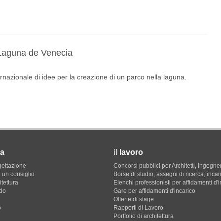
Laguna de Venecia
rnazionale di idee per la creazione di un parco nella laguna.
a
il
lavoro
gettazione
Concorsi pubblici per Architetti, Ingegner
 un consiglio
Borse di studio, assegni di ricerca, incar
itettura
Elenchi professionisti per affidamenti d'
do
Gare per affidamenti d'incarico
Offerte di stage
o
Rapporti di Lavoro
Portfolio di architettura