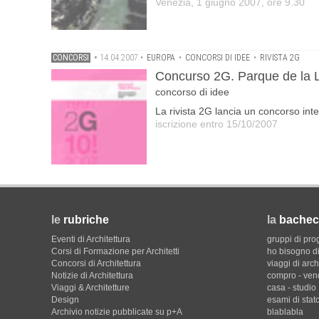
Venezia, 1 giugno 2007, ore 9.30
CONCORSI
•
14.04.2007
•
EUROPA
•
CONCORSI DI IDEE
•
RIVISTA 2G
Concurso 2G. Parque de la 
concorso di idee
La rivista 2G lancia un concorso inte
iscrizione entro 15/10/2007
le
rubriche
la
bachec
Eventi di Architettura
gruppi di pro
Corsi di Formazione per Architetti
ho bisogno di
Concorsi di Architettura
viaggi di arch
Notizie di Architettura
compro - ven
Viaggi & Architetture
casa - studio
Design
esami di stat
Archivio notizie pubblicate su p+A
blablabla