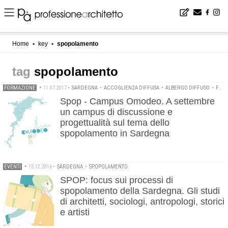
Home
▪
key
▪
spopolamento
spopolamento
FORMAZIONE
•
11.07.2017
•
SARDEGNA
•
ACCOGLIENZA DIFFUSA
•
ALBERGO DIFFUSO
•
FRANCESCO COCCO
Spop - Campus Omodeo. A settembre
un campus di discussione e
progettualità sul tema dello
spopolamento in Sardegna
EVENTI
•
15.12.2016
•
SARDEGNA
•
SPOPOLAMENTO
SPOP: focus sui processi di
spopolamento della Sardegna. Gli studi
di architetti, sociologi, antropologi, storici
e artisti