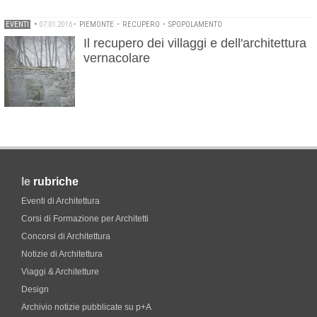
EVENTI
•
07.01.2016
•
PIEMONTE
•
RECUPERO
•
SPOPOLAMENTO
Il recupero dei villaggi e dell'architettura
vernacolare
le
rubriche
Eventi di Architettura
Corsi di Formazione per Architetti
Concorsi di Architettura
Notizie di Architettura
Viaggi & Architetture
Design
Archivio notizie pubblicate su p+A