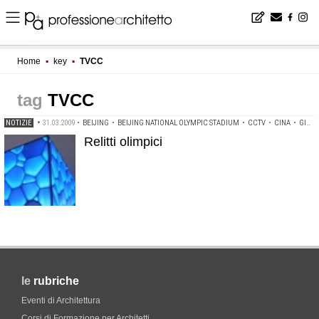
Home
▪
key
▪
TVCC
TVCC
NOTIZIE
•
31.03.2009
•
BEIJING
•
BEIJING NATIONAL OLYMPIC STADIUM
•
CCTV
•
CINA
•
GIOCHI OLIMPICI 2008
Relitti olimpici
le
rubriche
Eventi di Architettura
Corsi di Formazione per Architetti