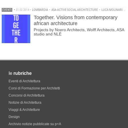
EVENTI
•
31.03.2014
•
LOMBARDIA
•
ASA-ACTIVE SOCIAL ARCHITECTURE
•
LUCA MOLINARI
•
N
Together. Visions from contemporary
african architecture
Projects by Noero Architects, Wolff Architects, ASA
studio and NLÉ
le
rubriche
Eventi di Architettura
Corsi di Formazione per Architetti
Concorsi di Architettura
Notizie di Architettura
Viaggi & Architetture
Design
Archivio notizie pubblicate su p+A