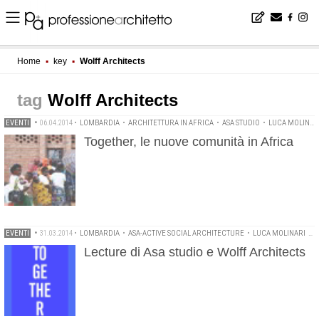
Home
▪
key
▪
Wolff Architects
Wolff Architects
EVENTI
•
06.04.2014
•
LOMBARDIA
•
ARCHITETTURA IN AFRICA
•
ASA STUDIO
•
LUCA MOLINARI
Together, le nuove comunità in Africa
EVENTI
•
31.03.2014
•
LOMBARDIA
•
ASA-ACTIVE SOCIAL ARCHITECTURE
•
LUCA MOLINARI
•
N
Lecture di Asa studio e Wolff Architects