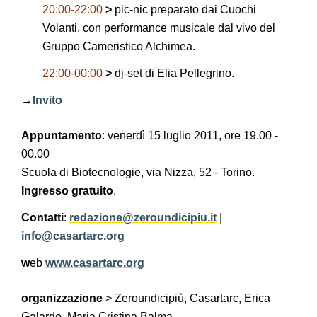
20:00-22:00
>
pic-nic preparato dai Cuochi
Volanti, con performance musicale dal vivo del
Gruppo Cameristico Alchimea.
22:00-00:00
>
dj-set di Elia Pellegrino.
→
Invito
Appuntamento
: venerdì 15 luglio 2011, ore 19.00 -
00.00
Scuola di Biotecnologie, via Nizza, 52 - Torino.
Ingresso gratuito
.
Contatti
:
redazione@zeroundicipiu.it
|
info@casartarc.org
w
eb
www.casartarc.org
organizzazione
> Zeroundicipiù, Casartarc, Erica
Galardo, Maria Cristina Balma.