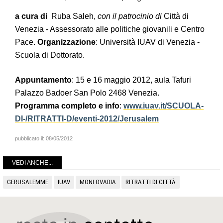
a cura di
Ruba Saleh,
con il patrocinio di
Città di
Venezia - Assessorato alle politiche giovanili e Centro
Pace.
Organizzazione
: Università IUAV di Venezia -
Scuola di Dottorato.
Appuntamento
: 15 e 16 maggio 2012, aula Tafuri
Palazzo Badoer San Polo 2468 Venezia.
Programma completo e info
:
www.iuav.it/SCUOLA-
DI-/RITRATTI-D/eventi-2012/Jerusalem
pubblicato il:
08/05/2012
VEDI ANCHE...
GERUSALEMME
IUAV
MONI OVADIA
RITRATTI DI CITTÀ