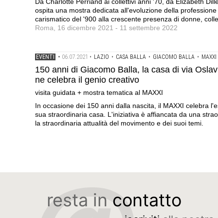
Da Charlotte Perriand ai collettivi anni '70, da Elizabeth D
ospita una mostra dedicata all'evoluzione della professione d
carismatico del '900 alla crescente presenza di donne, collett
Roma, 16 dicembre 2021 - 11 settembre 2022
06.07.2021
EVENTI
•
•
LAZIO
•
CASA BALLA
•
GIACOMO BALLA
•
MAXXI
150 anni di Giacomo Balla, la casa di via Oslav
ne celebra il genio creativo
visita guidata + mostra tematica al MAXXI
In occasione dei 150 anni dalla nascita, il MAXXI celebra l'
sua straordinaria casa. L'iniziativa è affiancata da una stra
la straordinaria attualità del movimento e dei suoi temi.
resta in
contatto