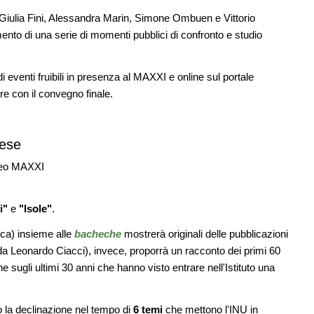
a
di architettura
a Giulia Fini, Alessandra Marin, Simone Ombuen e Vittorio
nto di una serie di momenti pubblici di confronto e studio
08
UP-TO-DATE
11
Riforma delle professioni, ok al Senato:
ria in
novità su abilitazione, competenze,
tirocini ed equo compenso
eventi fruibili in presenza al MAXXI e online sul portale
re con il convegno finale.
09
UP-TO-DATE
12
e di
Il decreto infrastrutture è legge, le novità
dall'anticipazione del prezzo alla
Soprintendenza speciale
aese
seo MAXXI
i"
e
"Isole"
.
ca) insieme alle
bacheche
mostrerà originali delle pubblicazioni
da Leonardo Ciacci), invece, proporrà un racconto dei primi 60
 sugli ultimi 30 anni che hanno visto entrare nell'Istituto una
o la declinazione nel tempo di
6 temi
che mettono l'INU in