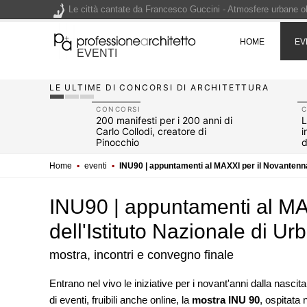
Le città cantate da Francesco Guccini - Atmosfere urbane olt
Renzo Piano World Tour 2026, ottava edizione in partenza. 
HOME
EV
EVENTI
LE ULTIME DI CONCORSI DI ARCHITETTURA
200 manifesti per i 200 anni di Carlo Collodi, creatore di 
CONCORSI
un video:
200 manifesti per i 200 anni di
L
 - Simon
Carlo Collodi, creatore di
i
Pinocchio
d
Home
▪
eventi
▪
INU90 | appuntamenti al MAXXI per il Novantennal
INU90 | appuntamenti al MA
dell'Istituto Nazionale di Ur
mostra, incontri e convegno finale
EVENTI
Entrano nel vivo le iniziative per i novant'anni dalla nascit
Città Osmotiche: la rigenerazi
di eventi, fruibili anche online, la
mostra INU 90
, ospitata
attraverso suoli permeabili, ge