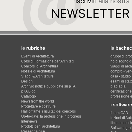
iscriviti
alla nostra
NEWSLETTER
le
rubriche
la
bachec
Eventi di Architettura
gruppi di pro
Corsi di Formazione per Architetti
ho bisogno di
Concorsi di Architettura
viaggi di arch
Notizie di Architettura
compro - ven
Viaggi & Architetture
casa - studio
Design
esami di stat
Archivio notizie pubblicate su p+A
blablabla
p+A Blog
certificazion
Catalogo
professione e
News from the world
i
software
Progettare e costruire
Hall of fame. i risultati dei concorsi
forum CAD
Up-to-date: la professione in progress
lezioni di Au
Interviews
librerie dei s
Prodotti per l'architettura
Software gratu
Rassegna p+A