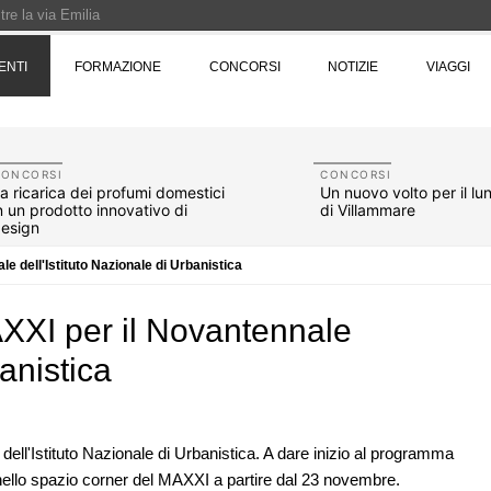
re la via Emilia
Rotta verso Ovest - Europa, Stati Uniti e Canada | 22 agosto > 30 settembre 
ENTI
FORMAZIONE
CONCORSI
NOTIZIE
VIAGGI
Pinocchio - Call di grafica promossa dal Museo MAGMA per la realizzazione di 
CONCORSI
CONCORSI
a ricarica dei profumi domestici
Un nuovo volto per il l
n un prodotto innovativo di
di Villammare
esign
e dell'Istituto Nazionale di Urbanistica
XXI per il Novantennale
banistica
07
UP-TO-DATE
10
a dell'Istituto Nazionale di Urbanistica. A dare inizio al programma
one urbana
L'Agenzia del Demanio lancia gare per
 nello spazio corner del MAXXI a partire dal 23 novembre.
stione
accordi quadro da 219 milioni per servizi