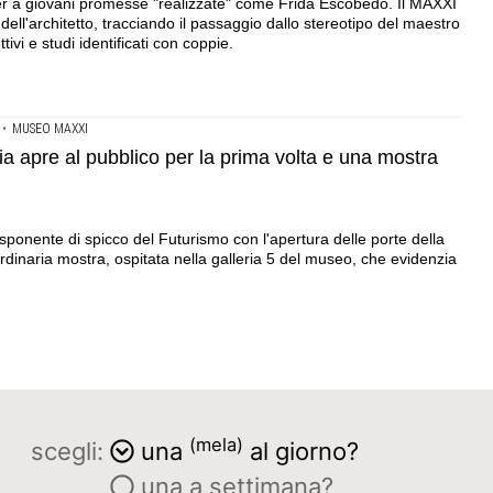
iller a giovani promesse "realizzate" come Frida Escobedo. Il MAXXI
ell'architetto, tracciando il passaggio dallo stereotipo del maestro
ivi e studi identificati con coppie.
•
MUSEO MAXXI
ia apre al pubblico per la prima volta e una mostra
esponente di spicco del Futurismo con l'apertura delle porte della
ordinaria mostra, ospitata nella galleria 5 del museo, che evidenzia
(mela)
scegli:
una
al giorno?
una a settimana?