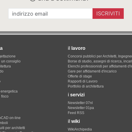
ISCRIVITI
a
il
lavoro
gettazione
Concorsi pubblici per Architetti, Ingegner
 un consiglio
Borse di studio, assegni di ricerca, incar
itettura
Elenchi professionisti per affidamenti d'
do
Gare per affidamenti d'incarico
Offerte di stage
o
Rapporti di Lavoro
Portfolio di architettura
e energetica
i
servizi
 fisco
Newsletter 07nl
Newsletter 01pa
Feed RSS
toCAD on-line
il
wiki
imboli
iti per architetti
WikiArchipedia