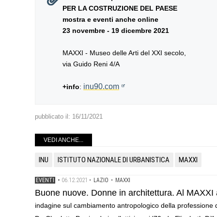
PER LA COSTRUZIONE DEL PAESE
mostra e eventi anche online
23 novembre - 19 dicembre 2021
MAXXI - Museo delle Arti del XXI secolo,
via Guido Reni 4/A
inu90.com
+info
:
pubblicato il:
16/11/2021
VEDI ANCHE...
INU
ISTITUTO NAZIONALE DI URBANISTICA
MAXXI
06.12.2021
EVENTI
•
•
LAZIO
•
MAXXI
Buone nuove. Donne in architettura. Al MAXXI ar
indagine sul cambiamento antropologico della professione de