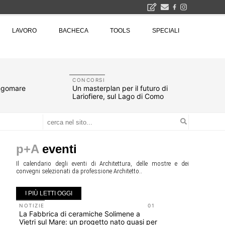
2026
LAVORO
BACHECA
TOOLS
SPECIALI
La Fabbrica di ceramiche Solimene a Vietri sul Mare: un progetto nato quasi per caso - La lucertola aggrappata alla roccia, tra Wright e Gaudì, unica opera europea del visionario architetto Paolo Soleri
Osteria dell'Architetto a Marmomac con i fondatori di EMBT, Park, CZA e ELASTICOFarm - Veronafiere, dal 22 al 25 settembre 2026 · 2x4 Cfp · Ingresso gratuito · Iscrizioni aperte!
I Cantieri by LandWorks 2026, autocostruzione e vita comunitaria in Sardegna, a picco sul mare - Workshop di autocostruzione e rigenerazione urbana nell'ex borgo minerario dell'Argentiera · 3 turni
una mostra
CONCORSI
ungomare
Un masterplan per il futuro di
Lariofiere, sul Lago di Como
p+A
eventi
Il calendario degli eventi di Architettura, delle mostre e dei
convegni selezionati da professione Architetto..
I PIÙ LETTI OGGI
NOTIZIE
01
EVENTI
La Fabbrica di ceramiche Solimene a
Osteria de
Vietri sul Mare: un progetto nato quasi per
fondatori