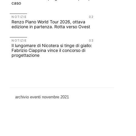
caso
ELASTIC
NOTIZIE
02
NOTIZIE
Renzo Piano World Tour 2026, ottava
Le città 
edizione in partenza. Rotta verso Ovest
CONCORSI
200 manife
NOTIZIE
03
Il lungomare di Nicotera si tinge di giallo:
Collodi, c
Fabrizio Ciappina vince il concorso di
progettazione
archivio eventi novembre 2021