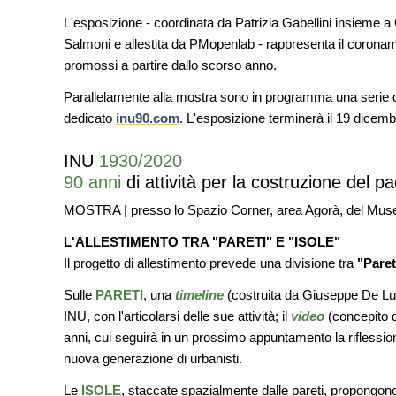
dell'acqua e resilienza climatic
L'esposizione - coordinata da Patrizia Gabellini insieme 
Salmoni e allestita da PMopenlab - rappresenta il coroname
FORMAZIONE
I Cantieri by LandWorks 2026,
promossi a partire dallo scorso anno.
autocostruzione e vita comunita
Sardegna, a picco sul mare
Parallelamente alla mostra sono in programma una serie di 
dedicato
inu90.com
. L'esposizione terminerà il 19 dicemb
CONCORSI
Un nuovo volto per il lungomar
INU
1930/2020
Villammare
90 anni
di attività per la costruzione del p
MOSTRA | presso lo Spazio Corner, area Agorà, del Mu
L'ALLESTIMENTO TRA "PARETI" E "ISOLE"
Il progetto di allestimento prevede una divisione tra
"Paret
Sulle
PARETI
, una
timeline
(costruita da Giuseppe De Lu
INU, con l'articolarsi delle sue attività; il
video
(concepito 
anni, cui seguirà in un prossimo appuntamento la riflessione
nuova generazione di urbanisti.
Le
ISOLE
, staccate spazialmente dalle pareti, propongon