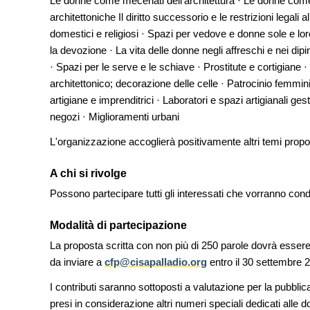
Le donne come mecenati dell'architettura · Le donne come
architettoniche Il diritto successorio e le restrizioni legali 
domestici e religiosi · Spazi per vedove e donne sole e loro 
la devozione · La vita delle donne negli affreschi e nei dip
· Spazi per le serve e le schiave · Prostitute e cortigiane 
architettonico; decorazione delle celle · Patrocinio femmin
artigiane e imprenditrici · Laboratori e spazi artigianali ges
negozi · Miglioramenti urbani
L'organizzazione accoglierà positivamente altri temi propos
A chi si rivolge
Possono partecipare tutti gli interessati che vorranno con
Modalità di partecipazione
La proposta scritta con non più di 250 parole dovrà esser
da inviare a
cfp@cisapalladio.org
entro il 30 settembre 
I contributi saranno sottoposti a valutazione per la pubblic
presi in considerazione altri numeri speciali dedicati alle 