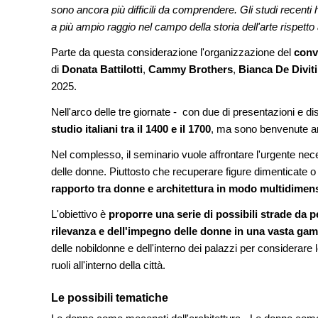
sono ancora più difficili da comprendere. Gli studi recenti 
a più ampio raggio nel campo della storia dell'arte rispetto a
CONCORSI
Un nuovo volto per il
Parte da questa considerazione l'organizzazione del
Villammare
conv
di
Donata Battilotti
,
Cammy Brothers
,
Bianca De Diviti
2025.
NOTIZIE
Unipol hall, ecco il p
polifunzionale di Bol
Nell'arco delle tre giornate - con due di presentazioni e dis
Mario Cucinella Archi
studio italiani tra il 1400 e il 1700
, ma sono benvenute an
Nel complesso, il seminario vuole affrontare l'urgente nece
delle donne. Piuttosto che recuperare figure dimenticate o 
rapporto tra donne e architettura in modo multidimen
L'obiettivo è
proporre una serie di possibili strade da
rilevanza e dell'impegno delle donne in una vasta gamm
delle nobildonne e dell'interno dei palazzi per considerare le 
ruoli all'interno della città.
Le possibili tematiche