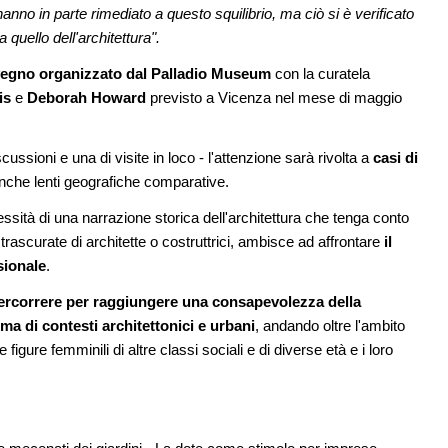
hanno in parte rimediato a questo squilibrio, ma ciò si è verificato
 quello dell'architettura".
08
NOTIZIE
 lungomare di
L'abitare in colore pastello secondo
egno organizzato dal Palladio Museum
caarpa: due progetti sul mare tra
con la curatela
Sardegna e Genova
is
e
Deborah Howard
previsto a Vicenza nel mese di maggio
09
adiglione
CONCORSI
Premio Bruno Zevi 2026: saggi storic
ognaFiere firmato
cussioni e una di visite in loco - l'attenzione sarà rivolta a
casi di
critici inediti sull'architettura
tects
che lenti geografiche comparative.
ssità di una narrazione storica dell'architettura che tenga conto
trascurate di architette o costruttrici, ambisce ad affrontare
il
sionale
.
 percorrere per raggiungere una consapevolezza della
a di contesti architettonici e urbani
, andando oltre l'ambito
figure femminili di altre classi sociali e di diverse età e i loro