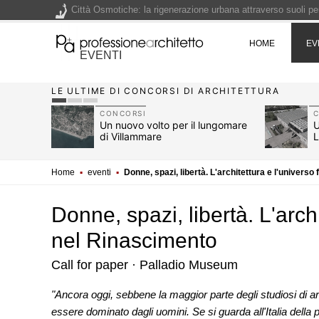
Un nuovo volto per il lungomare di Villammare - Concorso d
HOME
EV
EVENTI
L'obbligo di aggiornamento del Psc non decade se il cantier
LE ULTIME DI CONCORSI DI ARCHITETTURA
Un masterplan per il futuro di Lariofiere, sul Lago di Como -
CONCORSI
si sulla
Un nuovo volto per il lungomare
U
ica in
di Villammare
L
Home
▪
eventi
▪
Donne, spazi, libertà. L'architettura e l'univers
Donne, spazi, libertà. L'arch
nel Rinascimento
Call for paper · Palladio Museum
NOTIZIE
"Ancora oggi, sebbene la maggior parte degli studiosi di ar
Tashkent modernista 
essere dominato dagli uomini. Se si guarda all'Italia della 
architetture nella Wor