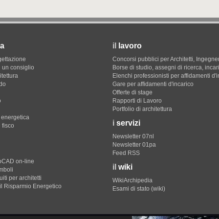
a
il
lavoro
gettazione
Concorsi pubblici per Architetti, Ingegner
 un consiglio
Borse di studio, assegni di ricerca, incar
itettura
Elenchi professionisti per affidamenti d'
do
Gare per affidamenti d'incarico
Offerte di stage
o
Rapporti di Lavoro
Portfolio di architettura
e energetica
i
servizi
 fisco
Newsletter 07nl
Newsletter 01pa
Feed RSS
toCAD on-line
il
wiki
imboli
iti per architetti
WikiArchipedia
il Risparmio Energetico
Esami di stato (wiki)