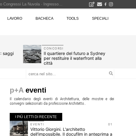
Città Osmotiche: la rigenerazione urbana attraverso suoli permeabili, gestione dell'acqua e resilienza climatica - Gli eventi INBAR al Centro Congressi La Nuvola · Ingresso gratuito
LAVORO
BACHECA
TOOLS
SPECIALI
Il museo città: a Bruxelles apre Kanal - Centre Pompidou dedicato all'arte e all'architettura - Yves Goldstein, Dg: «Il museo è tutto perché l'arte è la forza di emancipazione più straordinaria e l'architettura si occupa di costruire il futuro delle città, ma può essere niente se non è anche riflessione sul futuro dell'umanità»
Tashkent modernista è sito Unesco: dieci architetture nella World Heritage List - Dietro l'iscrizione, il lavoro del Polo di Mantova del Politecnico di Milano con lo studio GRACE
CONCORSI
: saggi
Il quartiere del futuro a Sydney
per restituire il waterfront alla
città
p+A
eventi
Il calendario degli eventi di Architettura, delle mostre e dei
convegni selezionati da professione Architetto..
I PIÙ LETTI DI RECENTE
10
EVENTI
01
e
Vittorio Giorgini. L'architetto
dell'impossibile. Il docufilm in anteprima a