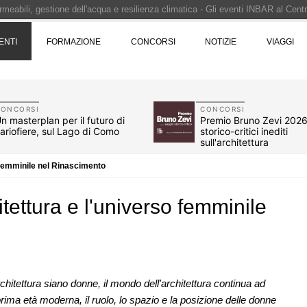
i progettazione a procedura aperta due fasi Montepremi: 18.000 euro
ENTI
FORMAZIONE
CONCORSI
NOTIZIE
VIAGGI
e è fermo - La pronuncia della Corte di Cassazione
 Concorso di idee · Al vincitore un premio di 5.000 euro
CONCORSI
CONCORSI
n masterplan per il futuro di
Premio Bruno Zevi 2026
ariofiere, sul Lago di Como
storico-critici inediti
sull'architettura
o femminile nel Rinascimento
itettura e l'universo femminile
07
CONCORSI
chitettura siano donne, il mondo dell'architettura continua ad
è sito Unesco: dieci
Milano, social housing a Porto di Mar
prima età moderna, il ruolo, lo spazio e la posizione delle donne
ld Heritage List