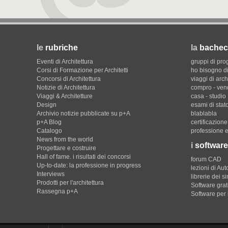
le
rubriche
la
bachec
Eventi di Architettura
gruppi di pro
Corsi di Formazione per Architetti
ho bisogno di
Concorsi di Architettura
viaggi di arch
Notizie di Architettura
compro - ven
Viaggi & Architetture
casa - studio
Design
esami di stat
Archivio notizie pubblicate su p+A
blablabla
p+A Blog
certificazion
Catalogo
professione e
News from the world
i
software
Progettare e costruire
Hall of fame. i risultati dei concorsi
forum CAD
Up-to-date: la professione in progress
lezioni di Au
Interviews
librerie dei s
Prodotti per l'architettura
Software gratu
Rassegna p+A
Software per 