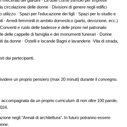
 mecenati dei giardini · La dote come stimolo per imprese
alla circolazione delle donne · Divisioni di genere negli edifici
utilizzo · Spazi per l'educazione dei figli · Spazi per lo studio e
inti · Arredi femminili in ambito domestico (parto, devozione, ecc.)
· Conventi e ruolo delle badesse e delle priore nel patronato
ile delle cappelle di famiglia e dei monumenti funerari · Donne
titi da donne · Ostelli e locande Bagni e lavanderie ·Vita di strada,
ti dai partecipanti.
dividere un proprio pensiero (max 20 minuti) durante il convegno.
e accompagnata da un proprio curriculum di non oltre 100 parole,
2024.
azione negli "Annali di architettura". In futuro potranno essere
donne.