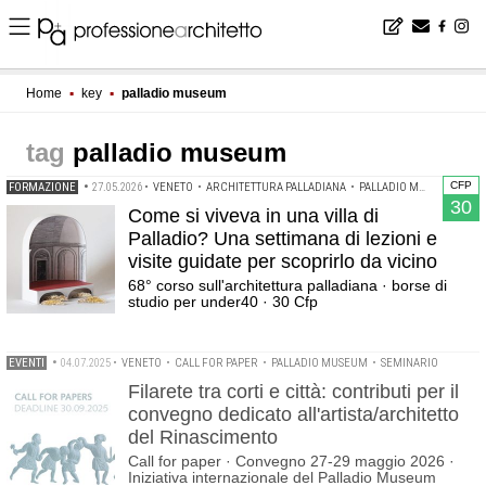
Home
▪
key
▪
palladio museum
palladio museum
CFP
FORMAZIONE
•
27.05.2026
•
VENETO
•
ARCHITETTURA PALLADIANA
•
PALLADIO MUSEUM
30
Come si viveva in una villa di
Palladio? Una settimana di lezioni e
visite guidate per scoprirlo da vicino
68° corso sull'architettura palladiana · borse di
studio per under40 · 30 Cfp
EVENTI
•
04.07.2025
•
VENETO
•
CALL FOR PAPER
•
PALLADIO MUSEUM
•
SEMINARIO
Filarete tra corti e città: contributi per il
convegno dedicato all'artista/architetto
del Rinascimento
Call for paper · Convegno 27-29 maggio 2026 ·
Iniziativa internazionale del Palladio Museum