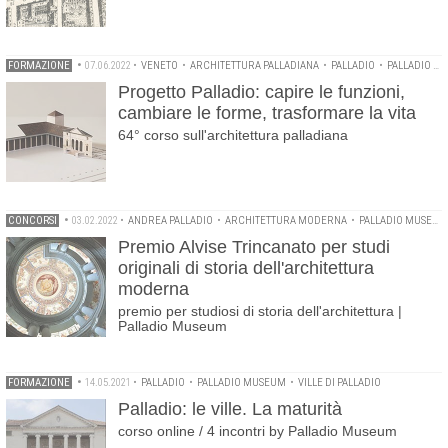
FORMAZIONE
•
07.06.2022
•
VENETO
•
ARCHITETTURA PALLADIANA
•
PALLADIO
•
PALLADIO MUSEUM
Progetto Palladio: capire le funzioni,
cambiare le forme, trasformare la vita
64° corso sull'architettura palladiana
CONCORSI
•
03.02.2022
•
ANDREA PALLADIO
•
ARCHITETTURA MODERNA
•
PALLADIO MUSEUM
Premio Alvise Trincanato per studi
originali di storia dell'architettura
moderna
premio per studiosi di storia dell'architettura |
Palladio Museum
FORMAZIONE
•
14.05.2021
•
PALLADIO
•
PALLADIO MUSEUM
•
VILLE DI PALLADIO
Palladio: le ville. La maturità
corso online / 4 incontri by Palladio Museum