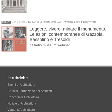
EVENTI
•
22.05.2020
•
PALLADIO MUSEUM WEBINAR
•
WEBINAR PER PROGETTISTI
Leggere, vivere, minare il monumento.
Le azioni contemporanee di Gazzola,
Sassolino e Tresoldi
palladio museum webinar
le
rubriche
Eventi di Architettura
Corsi di Formazione per Architetti
Concorsi di Architettura
Notizie di Architettura
Viaggi & Architetture