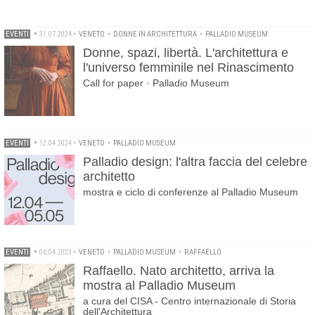
EVENTI
•
31.07.2024
•
VENETO
•
DONNE IN ARCHITETTURA
•
PALLADIO MUSEUM
Donne, spazi, libertà. L'architettura e
l'universo femminile nel Rinascimento
Call for paper · Palladio Museum
EVENTI
•
12.04.2024
•
VENETO
•
PALLADIO MUSEUM
Palladio design: l'altra faccia del celebre
architetto
mostra e ciclo di conferenze al Palladio Museum
EVENTI
•
06.04.2023
•
VENETO
•
PALLADIO MUSEUM
•
RAFFAELLO
Raffaello. Nato architetto, arriva la
mostra al Palladio Museum
a cura del CISA - Centro internazionale di Storia
dell'Architettura