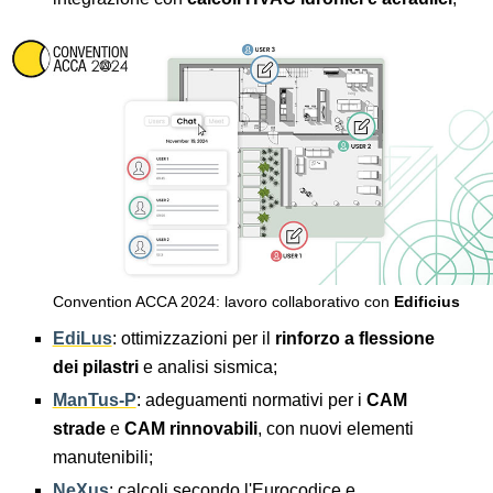
Convention ACCA 2024: lavoro collaborativo con
Edificius
EdiLus
: ottimizzazioni per il
rinforzo a flessione
dei pilastri
e analisi sismica;
ManTus-P
: adeguamenti normativi per i
CAM
strade
e
CAM rinnovabili
, con nuovi elementi
manutenibili;
NeXus
: calcoli secondo l'Eurocodice e