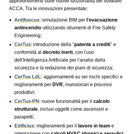
approfondimenti sulle nuove funzionalità dei software
ACCA. Tra le innovazioni presentate:
Antifuocus
: simulazione BIM per
l'evacuazione
antincendio
utilizzando strumenti di Fire Safety
Engineering;
CerTus
: introduzione della "
patente a crediti
" e
conformità al
decreto inerti
, con l'uso
dell'Intelligenza Artificiale per l'analisi della
sicurezza e la redazione dei piani di sicurezza;
CerTus LdL
: aggiornamenti su sei rischi specifici e
miglioramenti per
DVR
, mansionari e processi
produttivi;
CerTus-PN
: nuove funzionalità per il
calcolo
strutturale
, inclusi oggetti come ascensori e
parapetti;
Edificius
: miglioramenti per il
lavoro in team
e
integrazione con
calcoli HVAC idronici e aeraulici
;