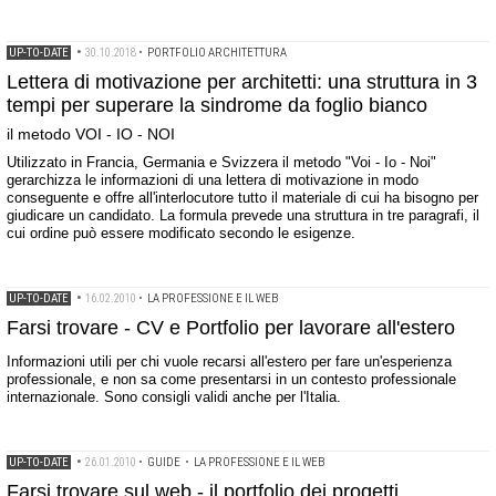
UP-TO-DATE
•
30.10.2018
•
PORTFOLIO ARCHITETTURA
Lettera di motivazione per architetti: una struttura in 3
tempi per superare la sindrome da foglio bianco
il metodo VOI - IO - NOI
Utilizzato in Francia, Germania e Svizzera il metodo "Voi - Io - Noi"
gerarchizza le informazioni di una lettera di motivazione in modo
conseguente e offre all'interlocutore tutto il materiale di cui ha bisogno per
giudicare un candidato. La formula prevede una struttura in tre paragrafi, il
cui ordine può essere modificato secondo le esigenze.
UP-TO-DATE
•
16.02.2010
•
LA PROFESSIONE E IL WEB
Farsi trovare - CV e Portfolio per lavorare all'estero
Informazioni utili per chi vuole recarsi all'estero per fare un'esperienza
professionale, e non sa come presentarsi in un contesto professionale
internazionale. Sono consigli validi anche per l'Italia.
UP-TO-DATE
•
26.01.2010
•
GUIDE
•
LA PROFESSIONE E IL WEB
Farsi trovare sul web - il portfolio dei progetti