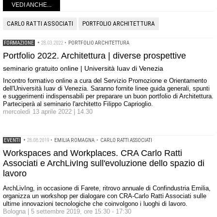
VEDI ANCHE...
CARLO RATTI ASSOCIATI
PORTFOLIO ARCHITETTURA
FORMAZIONE
•
28.03.2022
•
PORTFOLIO ARCHITETTURA
Portfolio 2022. Architettura | diverse prospettive
seminario gratuito online | Università Iuav di Venezia
Incontro formativo online a cura del Servizio Promozione e Orientamento
dell'Università Iuav di Venezia. Saranno fornite linee guida generali, spunti
e suggerimenti indispensabili per preparare un buon portfolio di Architettura.
Parteciperà al seminario l'architetto Filippo Caprioglio.
mercoledì 13 aprile 2022 | 14.30
EVENTI
•
28.08.2019
•
EMILIA ROMAGNA
•
CARLO RATTI ASSOCIATI
Workspaces and Workplaces. CRA Carlo Ratti
Associati e ArchLivIng sull'evoluzione dello spazio di
lavoro
ArchLivIng, in occasione di Farete, ritrovo annuale di Confindustria Emilia,
organizza un workshop per dialogare con CRA-Carlo Ratti Associati sulle
ultime innovazioni tecnologiche che coinvolgono i luoghi di lavoro.
Bologna | 5 settembre 2019, ore 15:30 - 17:30