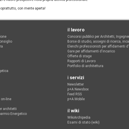
soprattutto, con mente aperta!
il
lavoro
zione
Concorsi pubblici per Architetti, Ingegner
onsiglio
Borse di studio, assegni di ricerca, inca
ra
Elenchi professionisti per affidamenti d
Gare per affidamenti d'incarico
Offerte di stage
Rapporti di Lavoro
Portfolio di architettura
getica
i
servizi
Newsletter
p+A Newsbox
Feed RSS
 on-line
p+A Mobile
r architetti
il
wiki
sparmio Energetico
WikiArchipedia
Esami di stato (wiki)