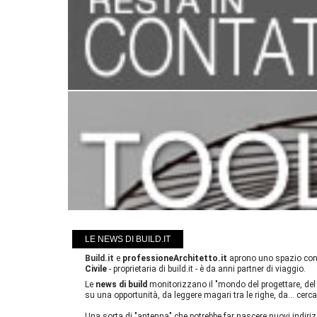
LE NEWS DI BUILD.IT
Build.it
e
professioneArchitetto.it
aprono uno spazio cond
Civile
- proprietaria di build.it - è da anni partner di viaggio.
Le
news di build
monitorizzano il "mondo del progettare, del 
su una opportunità, da leggere magari tra le righe, da... ce
Una sorta di "antenna" che potrebbe far nascere nuovi indirizz