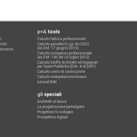
p+A
tools
i
Calcolo fattura professionale
richi
Calcolo parcella D.Lgs.36/2023
(ex D.M. 17 giugno 2016)
'incarico
Calcolo compenso professionale
(ex D.M. 140 del 20 luglio 2012)
Calcolo tariffa Architetti ed Ingegneri
per Opere Pubbliche (D.M. 4/4/2001)
Calcolo costo di costruzione
Calcolo interpolazione lineare
tutorial BIM
gli
speciali
Architetti
al lavoro
La progettazione partecipata
Progettare lo sviluppo
Prospettive digitali