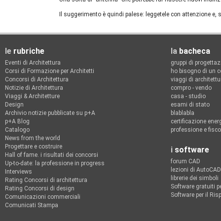
Il suggerimento è quindi palese: leggetele con attenzione e, 
le
rubriche
la
bacheca
Eventi di Architettura
gruppi di progetta
Corsi di Formazione per Architetti
ho bisogno di un c
Concorsi di Architettura
viaggi di architettu
Notizie di Architettura
compro - vendo
Viaggi & Architetture
casa - studio
Design
esami di stato
Archivio notizie pubblicate su p+A
blablabla
p+A Blog
certificazione ener
Catalogo
professione e fisco
News from the world
Progettare e costruire
i
software
Hall of fame. i risultati dei concorsi
forum CAD
Up-to-date: la professione in progress
lezioni di AutoCAD
Interviews
librerie dei simboli
Rating Concorsi di architettura
Software gratuiti pe
Rating Concorsi di design
Software per il Ri
Comunicazioni commerciali
Comunicati Stampa