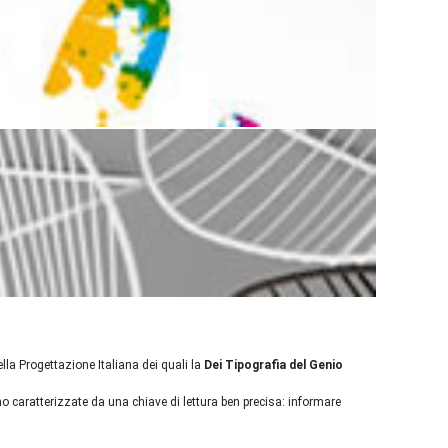
della Progettazione Italiana dei quali la
Dei Tipografia del Genio
 caratterizzate da una chiave di lettura ben precisa: informare