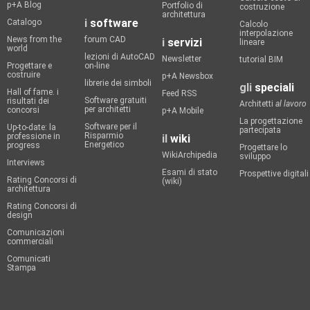
p+A Blog
Portfolio di
costruzione
architettura
i
software
Catalogo
Calcolo
interpolazione
News from the
forum CAD
i
servizi
lineare
world
lezioni di AutoCAD
Newsletter
tutorial BIM
Progettare e
on-line
costruire
p+A Newsbox
librerie dei simboli
gli
speciali
Hall of fame. i
Feed RSS
Software gratuiti
risultati dei
Architetti
al lavoro
per architetti
concorsi
p+A Mobile
La progettazione
Software per il
Up-to-date: la
partecipata
Risparmio
professione in
il
wiki
Energetico
progress
Progettare lo
WikiArchipedia
sviluppo
Interviews
Esami di stato
Prospettive digitali
Rating Concorsi di
(wiki)
architettura
Rating Concorsi di
design
Comunicazioni
commerciali
Comunicati
Stampa