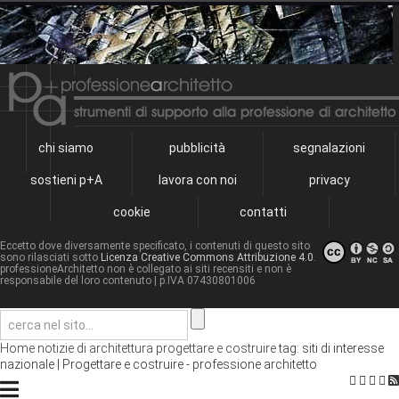
chi siamo
pubblicità
segnalazioni
sostieni p+A
lavora con noi
privacy
cookie
contatti
Eccetto dove diversamente specificato, i contenuti di questo sito
sono rilasciati sotto
Licenza Creative Commons Attribuzione 4.0
.
professioneArchitetto non è collegato ai siti recensiti e non è
responsabile del loro contenuto
| p.IVA 07430801006
Home
notizie di architettura
progettare e costruire
tag: siti di interesse
nazionale | Progettare e costruire - professione architetto