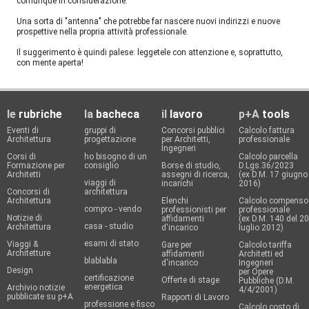
comunque in considerazione.
Una sorta di "antenna" che potrebbe far nascere nuovi indirizzi e nuove
prospettive nella propria attività professionale.
Il suggerimento è quindi palese: leggetele con attenzione e, soprattutto,
con mente aperta!
le
rubriche
la
bacheca
il
lavoro
p+A
tools
Eventi di
gruppi di
Concorsi pubblici
Calcolo fattura
Architettura
progettazione
per Architetti,
professionale
Ingegneri
Corsi di
ho bisogno di un
Calcolo parcella
Formazione per
consiglio
Borse di studio,
D.Lgs.36/2023
Architetti
assegni di ricerca,
(ex D.M. 17 giugno
viaggi di
incarichi
2016)
Concorsi di
architettura
Architettura
Elenchi
Calcolo compenso
compro - vendo
professionisti per
professionale
Notizie di
affidamenti
(ex D.M. 140 del 20
casa - studio
Architettura
d'incarico
luglio 2012)
esami di stato
Viaggi &
Gare per
Calcolo tariffa
Architetture
affidamenti
Architetti ed
blablabla
d'incarico
Ingegneri
Design
per Opere
certificazione
Offerte di stage
Pubbliche (D.M.
energetica
Archivio notizie
4/4/2001)
pubblicate su p+A
Rapporti di Lavoro
professione e fisco
Calcolo costo di