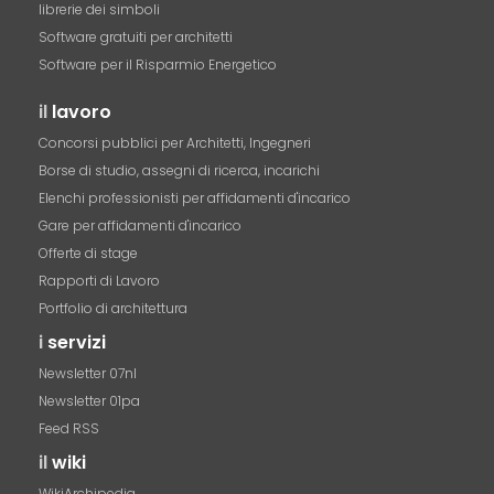
librerie dei simboli
Software gratuiti per architetti
Software per il Risparmio Energetico
il
lavoro
Concorsi pubblici per Architetti, Ingegneri
Borse di studio, assegni di ricerca, incarichi
Elenchi professionisti per affidamenti d'incarico
Gare per affidamenti d'incarico
Offerte di stage
Rapporti di Lavoro
Portfolio di architettura
i
servizi
Newsletter 07nl
Newsletter 01pa
Feed RSS
il
wiki
WikiArchipedia