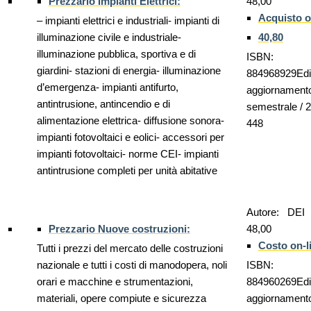
Prezzario Impianti Elettrici:
48,00
Acquisto o
– impianti elettrici e industriali- impianti di
illuminazione civile e industriale-
40,80
illuminazione pubblica, sportiva e di
ISBN:
giardini- stazioni di energia- illuminazione
884968929Edi
d’emergenza- impianti antifurto,
aggiornament
antintrusione, antincendio e di
semestrale / 
alimentazione elettrica- diffusione sonora-
448
impianti fotovoltaici e eolici- accessori per
impianti fotovoltaici- norme CEI- impianti
antintrusione completi per unità abitative
Autore: DEI
Prezzario Nuove costruzioni:
48,00
Costo on-li
Tutti i prezzi del mercato delle costruzioni
nazionale e tutti i costi di manodopera, noli
ISBN:
orari e macchine e strumentazioni,
884960269Edi
materiali, opere compiute e sicurezza
aggiornament