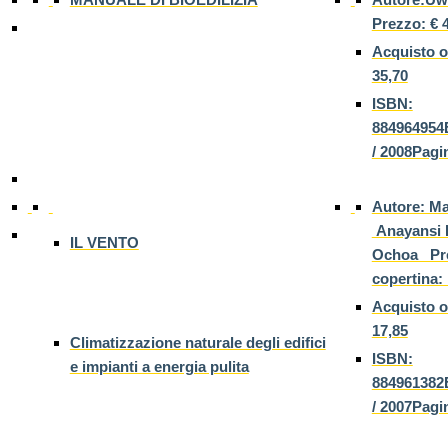
Prezzo: € 
Acquisto o
35,70
ISBN:
884964954E
/ 2008Pagi
Autore: Ma
Anayansi F
IL VENTO
Ochoa Pre
copertina:
Acquisto o
17,85
Climatizzazione naturale degli edifici
ISBN:
e impianti a energia pulita
884961382E
/ 2007Pagi