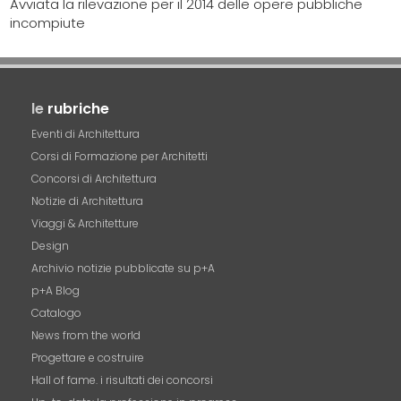
Avviata la rilevazione per il 2014 delle opere pubbliche
incompiute
le
rubriche
Eventi di Architettura
Corsi di Formazione per Architetti
Concorsi di Architettura
Notizie di Architettura
Viaggi & Architetture
Design
Archivio notizie pubblicate su p+A
p+A Blog
Catalogo
News from the world
Progettare e costruire
Hall of fame. i risultati dei concorsi