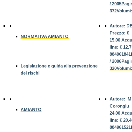
/ 2005Pagi
372Volumi:
Autore: 
Prezzo: €
NORMATIVA AMIANTO
15,00 Acqu
line: € 12,
884961841E
/ 2006Pagi
Legislazione e guida alla prevenzione
320Volumi:
dei rischi
Autore: M.
Corongiu 
AMIANTO
24,00 Acqu
line: € 20,
884961521E