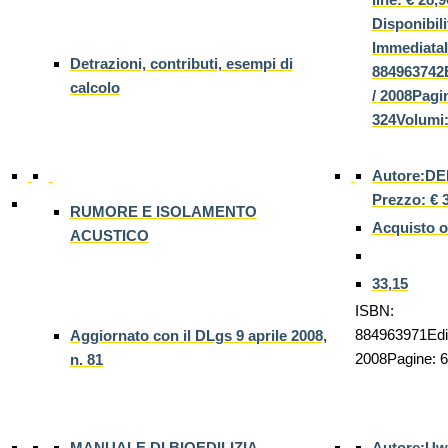
Disponibili
Immediata
Detrazioni, contributi, esempi di
884963742E
calcolo
/ 2008Pagi
324Volumi:
Autore:
Prezzo: € 
RUMORE E ISOLAMENTO
Acquisto o
ACUSTICO
33,15
ISBN:
884963971Ediz
Aggiornato con il DLgs 9 aprile 2008,
2008Pagine: 
n. 81
MANUALE DI BIOEDILIZIA
Autore:U