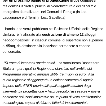
per un prossimo bando di progettazione
di due complessi
residenziali ispirati ai principi di bioarchitettura e del risparmio
energetico da realizzarsi nei Comuni di Perugia (in Loc.
Lacugnano) e di Terni (in Loc. Gabelletta).
Il bando, che verrà pubblicato nel Bollettino Ufficiale delle Regione
Umbria, è finalizzato alla
costruzione di almeno 12 alloggi
“ecocompatibili”
in ciascun comune, di superficie non superiore
ai 95mq, da destinare alla locazione permanete a canone
concordato.
“Si tratta di interventi sperimentali
– ha sottolineato l’assessore
Stufara –
per i quali la Regione ha stanziato nell’ambito del
Programma operativo annuale 2006 tre milioni di euro. Alla
quota regionale si aggiungerà un cofinanziamento di uguale
importo delle ATER provinciali quali soggetti attuatori degli
interventi. La progettazione – ha proseguito l’assessore – dovrà
contenere soluzioni innovative da un punto di vista architettonico
e tecnologico, capaci di ridurre i fattori di inquinamento”.