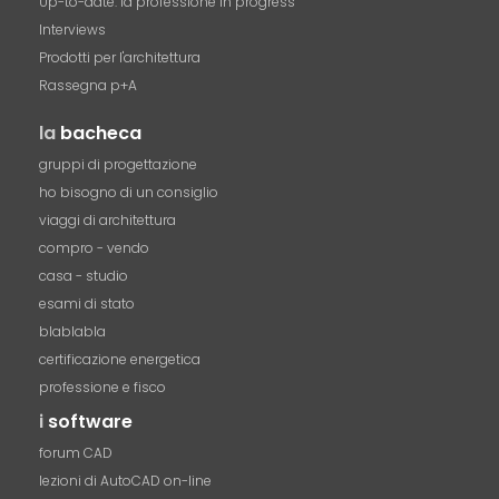
Up-to-date: la professione in progress
Interviews
Prodotti per l'architettura
Rassegna p+A
la
bacheca
gruppi di progettazione
ho bisogno di un consiglio
viaggi di architettura
compro - vendo
casa - studio
esami di stato
blablabla
certificazione energetica
professione e fisco
i
software
forum CAD
lezioni di AutoCAD on-line