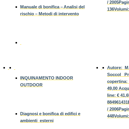
/ 2005Pagi
Manuale di bonifica – Analisi del
136Volumi:
rischio – Metodi di intervento
Autore: M.
Soccol Pr
INQUINAMENTO INDOOR
copertina:
OUTDOOR
49,00 Acqu
line: € 41,
884961431E
/ 2006Pagi
Diagnosi e bonifica di edifici e
448Volumi:
ambienti esterni