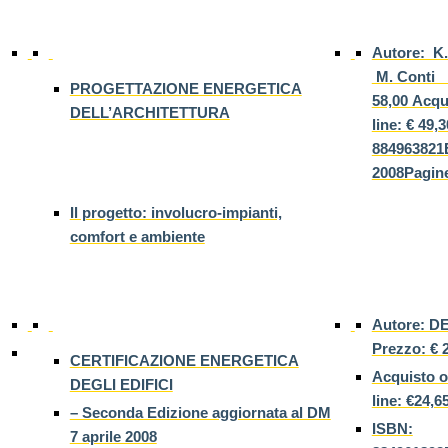
Autore: K.
M. Conti 
PROGETTAZIONE ENERGETICA
58,00 Acqu
DELL’ARCHITETTURA
line: € 49,
884963821E
2008Pagine
Il progetto: involucro-impianti,
comfort e ambiente
Autore: 
Prezzo: € 
CERTIFICAZIONE ENERGETICA
Acquisto o
DEGLI EDIFICI
line: €24,6
– Seconda Edizione aggiornata al DM
ISBN:
7 aprile 2008