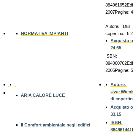
884961652Ediz
2007Pagine: 
Autore: DEI
NORMATIVA IMPIANTI
copertina: € 
Acquisto o
24,65
ISBN:
884960702Ediz
2005Pagine: 
Autore:
Uwe Wien
ARIA CALORE LUCE
di coperti
Acquisto o
33,15
ISBN:
Il Comfort ambientale negli edifici
884961441E