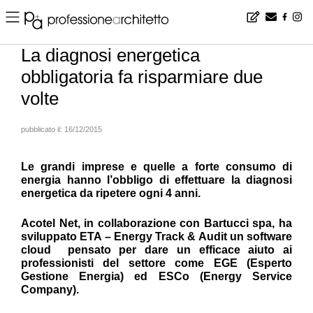
Home
▪
products
▪
efficienza energetica
▪
La diagnosi energetica obbligatoria fa risparmiare due volte
La diagnosi energetica
obbligatoria fa risparmiare due
volte
pubblicato il:
16/12/2015
Le grandi imprese e quelle a forte consumo di
energia hanno l’obbligo di effettuare la diagnosi
energetica da ripetere ogni 4 anni.
Acotel Net, in collaborazione con Bartucci spa, ha
sviluppato ETA – Energy Track & Audit un software
cloud pensato per dare un efficace aiuto ai
professionisti del settore come EGE (Esperto
Gestione Energia) ed ESCo (Energy Service
Company).