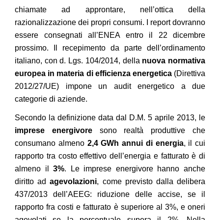
chiamate ad approntare, nell’ottica della
razionalizzazione dei propri consumi. I report dovranno
essere consegnati all’ENEA entro il 22 dicembre
prossimo. Il recepimento da parte dell’ordinamento
italiano, con d. Lgs. 104/2014, della
nuova normativa
europea in materia di efficienza energetica
(Direttiva
2012/27/UE) impone un audit energetico a due
categorie di aziende.
Secondo la definizione data dal D.M. 5 aprile 2013, le
imprese energivore
sono realtà produttive che
consumano almeno
2,4 GWh annui di energia
, il cui
rapporto tra costo effettivo dell’energia e fatturato è di
almeno il
3%
. Le imprese energivore hanno anche
diritto ad
agevolazioni
, come previsto dalla delibera
437/2013 dell’AEEG: riduzione delle accise, se il
rapporto fra costi e fatturato è superiore al 3%, e oneri
agevolati se la percentuale supera il 2%. Nella