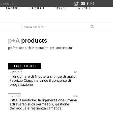
una mostra
LAVORO
BACHECA
TOOLS
SPECIALI
00 euro
Città Osmotiche: la rigenerazione urbana attraverso suoli permeabili, gestione dell'acqua e resilienza climatica - Gli eventi INBAR al Centro Congressi La Nuvola · Ingresso gratuito
p+A
products
professione Architetto prodotti per l'architettura.
I PIÙ LETTI OGGI
NOTIZIE
01
UP-TO-DA
Il lungomare di Nicotera si tinge di giallo:
Riforma de
Fabrizio Ciappina vince il concorso di
novità su 
progettazione
tirocini 
EVENTI
02
CONCORSI
Città Osmotiche: la rigenerazione urbana
200 manife
attraverso suoli permeabili, gestione
Collodi, c
dell'acqua e resilienza climatica