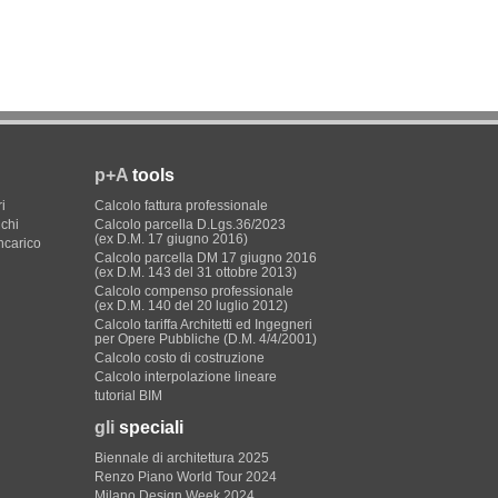
p+A
tools
i
Calcolo fattura professionale
ichi
Calcolo parcella D.Lgs.36/2023
(ex D.M. 17 giugno 2016)
incarico
Calcolo parcella DM 17 giugno 2016
(ex D.M. 143 del 31 ottobre 2013)
Calcolo compenso professionale
(ex D.M. 140 del 20 luglio 2012)
Calcolo tariffa Architetti ed Ingegneri
per Opere Pubbliche (D.M. 4/4/2001)
Calcolo costo di costruzione
Calcolo interpolazione lineare
tutorial BIM
gli
speciali
Biennale di architettura 2025
Renzo Piano World Tour 2024
Milano Design Week 2024