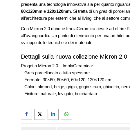
CONCORSI
presenta una tecnologia innovativa sia per quanto riguarda i 
La ricarica dei profumi domesti
60x120mm
e
120x120mm
. Si tratta di un
gres
di porcellan
prodotto innovativo di design
all’architettura per esterni che al living, che al settore co
Con Micron 2.0 dunque ImolaCeramica riesce ad offrire l’
all’avanguardia. Un punto di riferimento per una architett
sviluppo delle tecniche e dei materiali
Dettagli sulla nuova collezione Micron 2.0
Progetto Micron 2.0 – ImolaCeramica:
– Gres porcellanato a tutto spessore
– Formato: 30×60, 60×60, 60×120, 120×120 cm
– Colori: almond, beige, grigio, grigio scuro, ghiaccio, ne
– Finiture: naturale, levigato, bocciardato