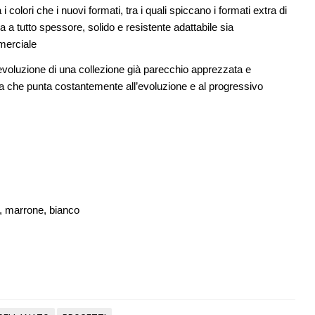
09
colori che i nuovi formati, tra i quali spiccano i formati extra di
ci in un
CONCORSI
12
a a tutto spessore, solido e resistente adattabile sia
Un masterplan per il futuro di Lariofiere,
sul Lago di Como
mmerciale
evoluzione di una collezione già parecchio apprezzata e
ura che punta costantemente all’evoluzione e al progressivo
ro, marrone, bianco