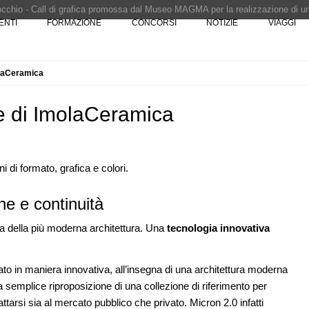
Pinocchio - Call di grafica promossa dal Museo MAGMA per la realizzazione di 
ENTI
FORMAZIONE
CONCORSI
NOTIZIE
VIAGGI
i design - Concorso di product design by Desall · Al vincitore un premio di 5.0
 vince il concorso di progettazione
e del prezzo alla Soprintendenza speciale
olaCeramica
i progettazione a procedura aperta due fasi Montepremi: 18.000 euro
ne di ImolaCeramica
i di formato, grafica e colori.
07
NOTIZIE
10
ne e continuità
, le novità
Il museo città: a Bruxelles apre Kanal -
la
Centre Pompidou dedicato all'arte e
na della più moderna architettura. Una
tecnologia innovativa
all'architettura
08
EVENTI
11
ato in maniera innovativa, all’insegna di una architettura moderna
sco: dieci
Con Carlo Scarpa lungo l'Italia: tre
e List
appuntamenti tra Palermo, Verona e
 semplice riproposizione di una collezione di riferimento per
Venezia
arsi sia al mercato pubblico che privato. Micron 2.0 infatti