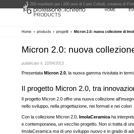
200 manifesti per i 200 anni di Carlo Collodi, creatore di 
HOME
EV
La ricarica dei profumi domestici in un prodotto innovativo d
PRODUCTS
Il lungomare di Nicotera si tinge di giallo: Fabrizio Ciappina
Il decreto infrastrutture è legge, le novità dall'anticipazion
Home
▪
products
▪
progetti
▪
Micron 2.0: nuova collezione di Im
Un nuovo volto per il lungomare di Villammare - Concorso d
Micron 2.0: nuova collezio
pubblicato il:
22/04/2013
Presentata
Micron 2.0
, la nuova gamma rivisitata in termin
UP-TO-DATE
Il progetto Micron 2.0, tra innovazio
Il decreto infrastrutture è legge
dall'anticipazione del prezzo al
Il progetto Micron 2.0 offre una nuova collezione all’inseg
Soprintendenza speciale
nello sviluppo, nella progettazione, nei formati e nei colori
NOTIZIE
Con la collezione Micron 2.0,
ImolaCeramica
ha interpret
Tashkent modernista è sito Une
architetture nella World Heritag
e contemporanea, un vecchio progetto. Non si tratta di una
ImolaCeramica ma di uno sviluppo nuovo e in grado di adatt