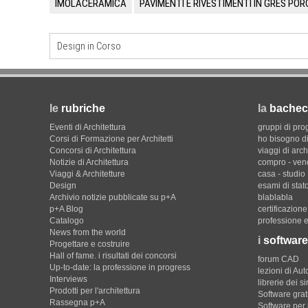
IMOLACERAMICA
PAVIMENTI E RIVESTIMENTI IN GRES PO
Design in Corso
le
rubriche
la
bachec
Eventi di Architettura
gruppi di pro
Corsi di Formazione per Architetti
ho bisogno di
Concorsi di Architettura
viaggi di arch
Notizie di Architettura
compro - ven
Viaggi & Architetture
casa - studio
Design
esami di stat
Archivio notizie pubblicate su p+A
blablabla
p+A Blog
certificazion
Catalogo
professione e
News from the world
i
software
Progettare e costruire
Hall of fame. i risultati dei concorsi
forum CAD
Up-to-date: la professione in progress
lezioni di Au
Interviews
librerie dei s
Prodotti per l'architettura
Software gratu
Rassegna p+A
Software per 