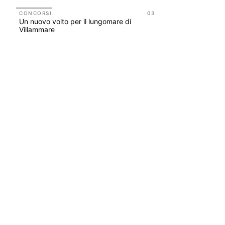
UP-TO-DA
L'Agenzia
CONCORSI
03
Un nuovo volto per il lungomare di
accordi qu
Villammare
di archite