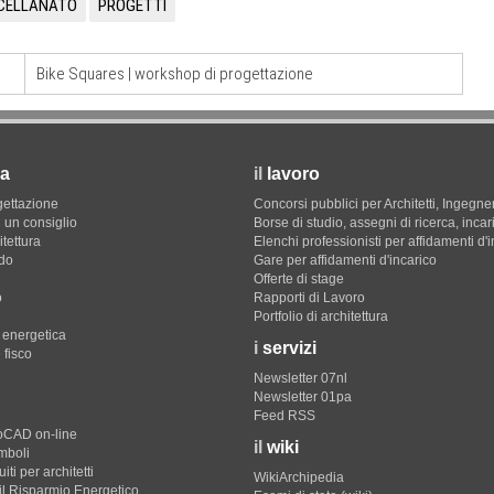
RCELLANATO
PROGETTI
Bike Squares | workshop di progettazione
a
il
lavoro
gettazione
Concorsi pubblici per Architetti, Ingegner
 un consiglio
Borse di studio, assegni di ricerca, incar
itettura
Elenchi professionisti per affidamenti d'
do
Gare per affidamenti d'incarico
Offerte di stage
o
Rapporti di Lavoro
Portfolio di architettura
e energetica
i
servizi
 fisco
Newsletter 07nl
Newsletter 01pa
Feed RSS
toCAD on-line
il
wiki
imboli
iti per architetti
WikiArchipedia
il Risparmio Energetico