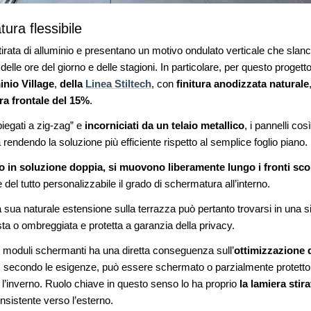
ura flessibile
stirata di alluminio e presentano un motivo ondulato verticale che slanc
e delle ore del giorno e delle stagioni. In particolare, per questo progett
minio Village
,
della
Linea Stiltech
, con
finitura anodizzata naturale
ra frontale del 15%
.
piegati a zig-zag” e
incorniciati da un telaio metallico
, i pannelli cos
a rendendo la soluzione più efficiente rispetto al semplice foglio piano.
 o in soluzione doppia, si muovono liberamente lungo i fronti sc
 del tutto personalizzabile il grado di schermatura all’interno.
a sua naturale estensione sulla terrazza può pertanto trovarsi in una
ista o ombreggiata e protetta a garanzia della privacy.
i moduli schermanti ha una diretta conseguenza sull’
ottimizzazione 
 secondo le esigenze, può essere schermato o parzialmente protetto d
 l’inverno. Ruolo chiave in questo senso lo ha proprio
la lamiera stira
onsistente verso l’esterno.