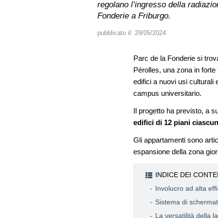
regolano l’ingresso della radiazi
Fonderie a Friburgo.
pubblicato il:
29/05/2024
Parc de la Fonderie si trov
Pérolles, una zona in forte
edifici a nuovi usi cultura
campus universitario.
Il progetto ha previsto, a 
edifici
di 12 piani ciascu
Gli appartamenti sono arti
espansione della zona gior
INDICE DEI CONTE
Involucro ad alta eff
Sistema di schermatu
La versatilità della l