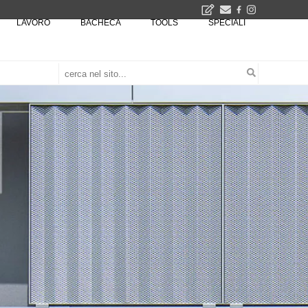
LAVORO
BACHECA
TOOLS
SPECIALI
2026
La Fabbrica di ceramiche Solimene a Vietri sul Mare: un progetto nato quasi per caso - La lucertola aggrappata alla roccia, tra Wright e Gaudì, unica opera europea del visionario architetto Paolo Soleri
Osteria dell'Architetto a Marmomac con i fondatori di EMBT, Park, CZA e ELASTICOFarm - Veronafiere, dal 22 al 25 settembre 2026 · 2x4 Cfp · Ingresso gratuito · Iscrizioni aperte!
I Cantieri by LandWorks 2026, autocostruzione e vita comunitaria in Sardegna, a picco sul mare - Workshop di autocostruzione e rigenerazione urbana nell'ex borgo minerario dell'Argentiera · 3 turni
una mostra