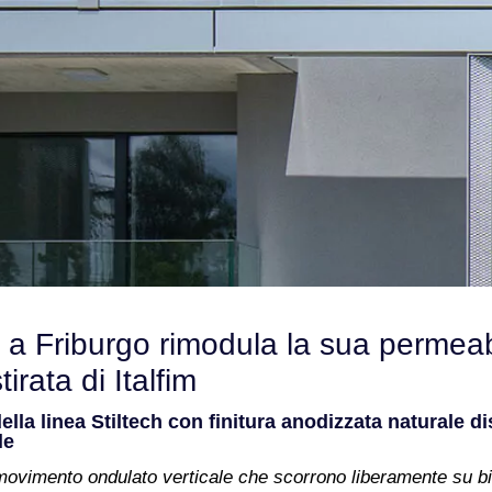
 a Friburgo rimodula la sua permeabi
irata di Italfim
ella linea Stiltech con finitura anodizzata naturale d
le
ovimento ondulato verticale che scorrono liberamente su bin