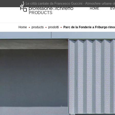
Le città cantate da Francesco Guccini - Atmosfere urbane olt
HOME
EV
Renzo Piano World Tour 2026, ottava edizione in partenza. 
PRODUCTS
Home
▪
products
▪
prodotti
▪
Parc de la Fonderie a Friburgo rimod
200 manifesti per i 200 anni di Carlo Collodi, creatore di 