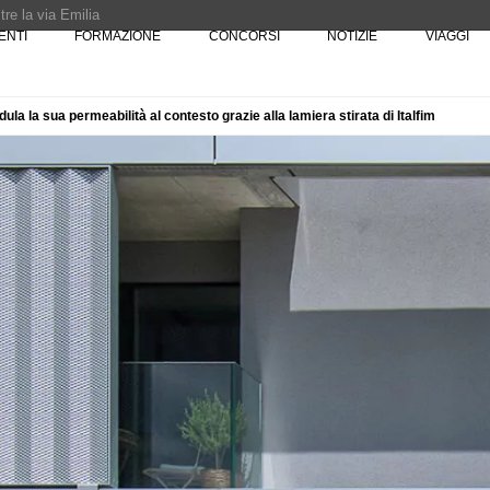
re la via Emilia
ENTI
FORMAZIONE
CONCORSI
NOTIZIE
VIAGGI
Rotta verso Ovest - Europa, Stati Uniti e Canada | 22 agosto > 30 settembre 
ula la sua permeabilità al contesto grazie alla lamiera stirata di Italfim
Pinocchio - Call di grafica promossa dal Museo MAGMA per la realizzazione di 