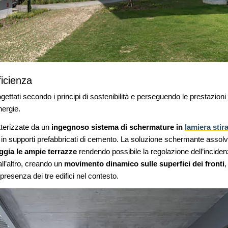
ficienza
rogettati secondo i principi di sostenibilità e perseguendo le prestazion
nergie.
tterizzate da un
ingegnoso sistema di schermature in
lamiera stir
ti in supporti prefabbricati di cemento. La soluzione schermante asso
gia le ampie terrazze
rendendo possibile la regolazione dell’inciden
dall’altro, creando un
movimento dinamico sulle superfici dei fronti
,
a presenza dei tre edifici nel contesto.