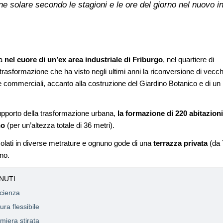
one solare secondo le stagioni e le ore del giorno nel nuovo i
a
nel cuore di un’ex area industriale di Friburgo
, nel quartiere di
 trasformazione che ha visto negli ultimi anni la riconversione di vecch
li e commerciali, accanto alla costruzione del Giardino Botanico e di un
supporto della trasformazione urbana,
la formazione di 220 abitazioni
no
(per un’altezza totale di 36 metri).
colati in diverse metrature e ognuno gode di una
terrazza privata
(da 
no.
NUTI
icienza
ra flessibile
amiera stirata