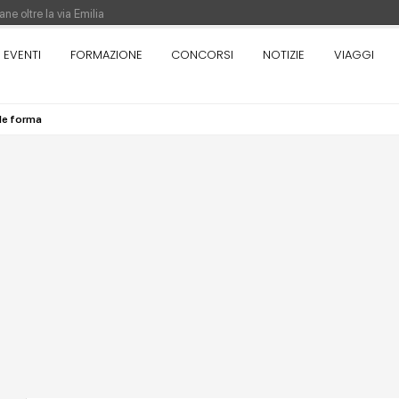
ne oltre la via Emilia
nza. Rotta verso Ovest - Europa, Stati Uniti e Canada | 22 agosto > 30 settem
EVENTI
FORMAZIONE
CONCORSI
NOTIZIE
VIAGGI
nde forma
re di Pinocchio - Call di grafica promossa dal Museo MAGMA per la realizzazione