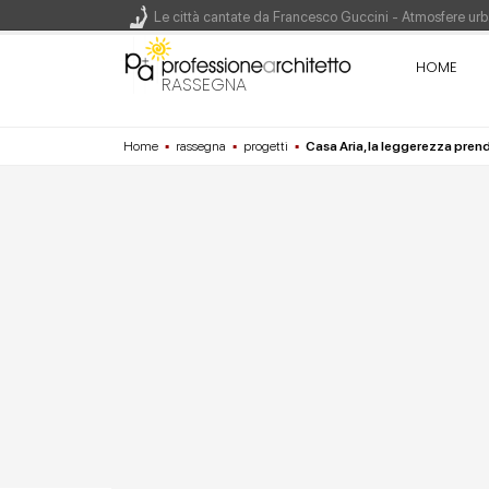
Le città cantate da Francesco Guccini - Atmosfere urba
Renzo Piano World Tour 2026, ottava edizione in parte
HOME
RASSEGNA
Home
▪
rassegna
▪
progetti
▪
Casa Aria, la leggerezza pre
200 manifesti per i 200 anni di Carlo Collodi, creato