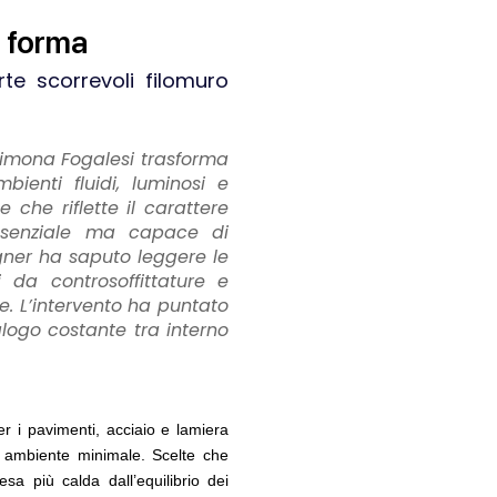
e forma
rte scorrevoli filomuro
 Simona Fogalesi trasforma
07
EVENTI
ienti fluidi, luminosi e
carpa lungo l'Italia: tre
Città Osmotiche: la rigenerazi
che riflette il carattere
ti tra Palermo, Verona e
attraverso suoli permeabili, ges
essenziale ma capace di
dell'acqua e resilienza climatic
gner ha saputo leggere le
ti da controsoffittature e
E
08
NOTIZIE
le professioni, ok al Senato:
Tashkent modernista è sito Une
e. L’intervento ha puntato
abilitazione, competenze,
architetture nella World Heritag
ialogo costante tra interno
d equo compenso
EVENTI
E
09
Osteria dell'Architetto a Marmo
del Demanio lancia gare per
fondatori di EMBT, Park, CZA e
dro da 219 milioni per servizi
ELASTICOFarm
er i pavimenti, acciaio e lamiera
ura
n ambiente minimale. Scelte che
a più calda dall’equilibrio dei