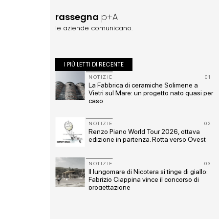
rassegna
p+A
le aziende comunicano.
I PIÙ LETTI DI RECENTE
10
NOTIZIE
01
generazione urbana
La Fabbrica di ceramiche Solimene a
bili, gestione
Vietri sul Mare: un progetto nato quasi per
climatica
caso
11
NOTIZIE
02
sito Unesco: dieci
Renzo Piano World Tour 2026, ottava
 Heritage List
edizione in partenza. Rotta verso Ovest
12
NOTIZIE
03
 a Marmomac con i
Il lungomare di Nicotera si tinge di giallo:
k, CZA e
Fabrizio Ciappina vince il concorso di
progettazione