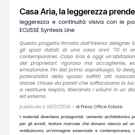
Casa Aria, la leggerezza prend
leggerezza e continuità visiva con le po
ECLISSE Syntesis Line
Questo progetto firmato dall’interior designer
NOTIZIE
04
EVENTI
gli spazi datati di una casa anni ’70 in amb
Roma, pronto a partire il mercato a piazza
Con Carlo S
contemporanei. Casa Aria è oggi un’abitazione 
San Giovanni di Dio di OSA - Office
appuntamen
Scarchilli Architects
dei proprietari: rigoroso ma accogliente, 
Venezia
emozionare. Fin dal primo sopralluogo, la desi
potenzialità dello spazio: soffitti alti nascos
UP-TO-DATE
05
UP-TO-DAT
Cambio di destinazione senza opere
Riforma del
stanze chiuse da pareti che soffocavano la luc
sempre possibile anche contro le
novità su 
a restituire respiro, liberando i volumi in un d
prescrizioni urbanistiche precedenti al
tirocini e
ed esterno.
Salva-Casa
EVENTI
06
UP-TO-DAT
- di Press Office Eclisse
pubblicato il:
08/07/2026
Vittorio Giorgini. L'architetto
L'Agenzia 
dell'impossibile. Il docufilm in anteprima a
accordi qua
I materiali diventano protagonisti: cemento architettonico p
Piombino per i 100 anni
di architett
per gli arredi, texture ricercate che donano slancio ad u
restituiscono un’immagine essenziale e contemporanea, res