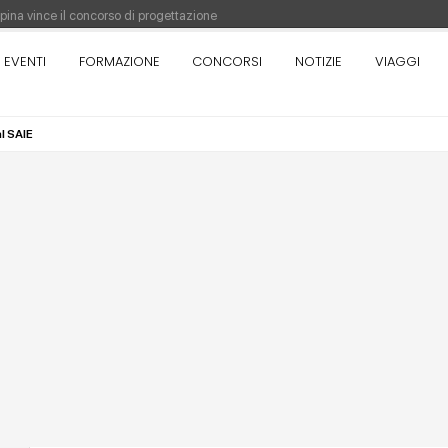
appina vince il concorso di progettazione
pazione del prezzo alla Soprintendenza speciale
EVENTI
FORMAZIONE
CONCORSI
NOTIZIE
VIAGGI
orso di progettazione a procedura aperta due fasi Montepremi: 18.000 euro
al SAIE
antiere è fermo - La pronuncia della Corte di Cassazione