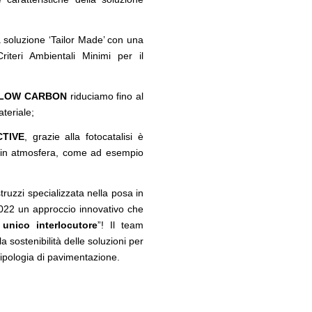
 soluzione ‘Tailor Made’ con una
riteri Ambientali Minimi per il
N LOW CARBON
riduciamo fino al
teriale;
CTIVE
, grazie alla fotocatalisi è
ti in atmosfera, come ad esempio
struzzi specializzata nella posa in
2022 un approccio innovativo che
unico interlocutore
”! Il team
 la sostenibilità delle soluzioni per
tipologia di pavimentazione.