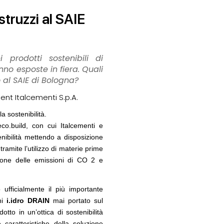
struzzi al SAIE
i prodotti sostenibili di
nno esposte in fiera. Quali
 al SAIE di Bologna?
07
NOTIZIE
10
è sito Unesco: dieci
Unipol hall, ecco il padiglione
ld Heritage List
polifunzionale di BolognaFiere firmato
t Italcementi S.p.A.
Mario Cucinella Architects
a sostenibilità.
08
co.build, con cui Italcementi e
NOTIZIE
11
 lungomare di
L'abitare in colore pastello secondo
nibilità mettendo a disposizione
caarpa: due progetti sul mare tra
tramite l’utilizzo di materie prime
Sardegna e Genova
uzione delle emissioni di CO 2 e
09
rigenerazione urbana
CONCORSI
12
eabili, gestione
Milano, social housing a Porto di Mare
za climatica
ufficialmente il più importante
ni
i.idro DRAIN
mai portato sul
tto in un’ottica di sostenibilità
caratteristiche della soluzione