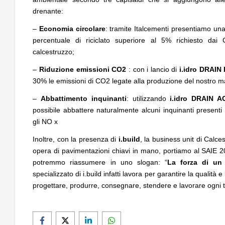
drenante:
–
Economia circolare
: tramite Italcementi presentiamo una
percentuale di riciclato superiore al 5% richiesto dai C
calcestruzzo;
–
Riduzione emissioni CO2
: con i lancio di
i.idro DRAI
30% le emissioni di CO2 legate alla produzione del nostro ma
–
Abbattimento inquinanti
: utilizzando
i.idro DRAIN A
possibile abbattere naturalmente alcuni inquinanti presen
gli NO x
Inoltre, con la presenza di
i.build
, la business unit di Calce
opera di pavimentazioni chiavi in mano, portiamo al SAIE 
potremmo riassumere in uno slogan: “
La forza di un 
specializzato di i.build infatti lavora per garantire la qualità e
progettare, produrre, consegnare, stendere e lavorare ogni 