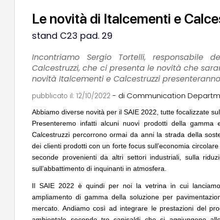
Le novità di Italcementi e Calce
stand C23 pad. 29
Incontriamo Sergio Tortelli, responsabile de
Calcestruzzi, che ci presenta le novità che sara
novità Italcementi e Calcestruzzi presenteranno
UP-TO-DATE
04
NOTIZIE
Cambio di destinazione senza opere
Tashkent modernista 
sempre possibile anche contro le
architetture nella Wor
- di Communication Departmen
pubblicato il:
12/10/2022
prescrizioni urbanistiche precedenti al
Salva-Casa
Abbiamo diverse novità per il SAIE 2022, tutte focalizzate sull
CONCORSI
Presenteremo infatti alcuni nuovi prodotti della gamma e
EVENTI
05
Un nuovo volto per il
Con Carlo Scarpa lungo l'Italia: tre
Villammare
Calcestruzzi percorrono ormai da anni la strada della soste
appuntamenti tra Palermo, Verona e
dei clienti prodotti con un forte focus sull’economia circolare 
Venezia
seconde provenienti da altri settori industriali, sulla rid
EVENTI
Città Osmotiche: la 
sull’abbattimento di inquinanti in atmosfera.
UP-TO-DATE
06
attraverso suoli perm
L'Agenzia del Demanio lancia gare per
dell'acqua e resilien
Il SAIE 2022 è quindi per noi la vetrina in cui lanciamo 
accordi quadro da 219 milioni per servizi
di architettura
ampliamento di gamma della soluzione per pavimentazio
mercato. Andiamo così ad integrare le prestazioni del prodo
ambientale secondo tre capisaldi che si aggiungono alle 