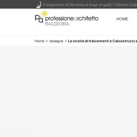
Il lungomare di Nicotera si tinge di giallo: Fabrizio Ci
Il decreto infrastrutture è legge, le novità dall'antici
HOME
RASSEGNA
Un nuovo volto per il lungomare di Villammare - Conc
Home
▪
rassegna
▪
Le novità di Italcementi e Calcestruzzi 
L'obbligo di aggiornamento del Psc non decade se il c