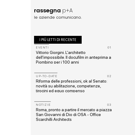
rassegna
p+A
le aziende comunicano.
I PIÙ LETTI DI RECENTE
10
EVENTI
01
Vittorio Giorgini. L'architetto
rmato
dell'impossibile. Il docufilm in anteprima a
Piombino per i 100 anni
11
UP-TO-DATE
02
do
Riforma delle professioni, ok al Senato:
novità su abilitazione, competenze,
tirocini ed equo compenso
12
NOTIZIE
03
 Mare
Roma, pronto a partire il mercato a piazza
San Giovanni di Dio di OSA - Office
Scarchilli Architects