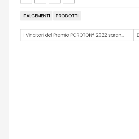
ITALCEMENTI
PRODOTTI
I Vincitori del Premio POROTON® 2022 saranno annunciati in diretta streaming