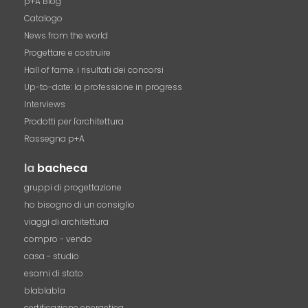
p+A Blog
Catalogo
News from the world
Progettare e costruire
Hall of fame. i risultati dei concorsi
Up-to-date: la professione in progress
Interviews
Prodotti per l'architettura
Rassegna p+A
la
bacheca
gruppi di progettazione
ho bisogno di un consiglio
viaggi di architettura
compro - vendo
casa - studio
esami di stato
blablabla
certificazione energetica