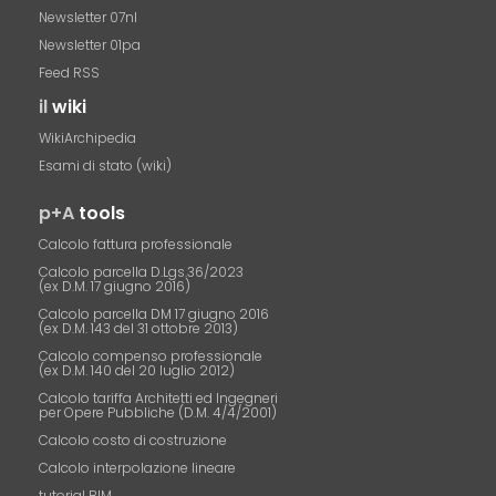
Newsletter 07nl
Newsletter 01pa
Feed RSS
il
wiki
WikiArchipedia
Esami di stato (wiki)
p+A
tools
Calcolo fattura professionale
Calcolo parcella D.Lgs.36/2023
(ex D.M. 17 giugno 2016)
Calcolo parcella DM 17 giugno 2016
(ex D.M. 143 del 31 ottobre 2013)
Calcolo compenso professionale
(ex D.M. 140 del 20 luglio 2012)
Calcolo tariffa Architetti ed Ingegneri
per Opere Pubbliche (D.M. 4/4/2001)
Calcolo costo di costruzione
Calcolo interpolazione lineare
tutorial BIM