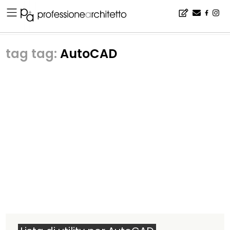
Home
▪
wikiArchipedia
▪
tag: AutoCAD | wikiArchipedia
tag:
AutoCAD