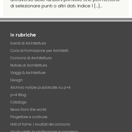
di selezionare punti o altri dati. Indice 1 […]...
le
rubriche
Eventi di Architettura
Corsi di Formazione per Architetti
Concorsi di Architettura
Notizie di Architettura
Viaggi & Architetture
Design
Archivio notizie pubblicate su p+A
p+A Blog
Catalogo
News from the world
Progettare e costruire
Hall of fame. i risultati dei concorsi
Up-to-date: la professione in progress