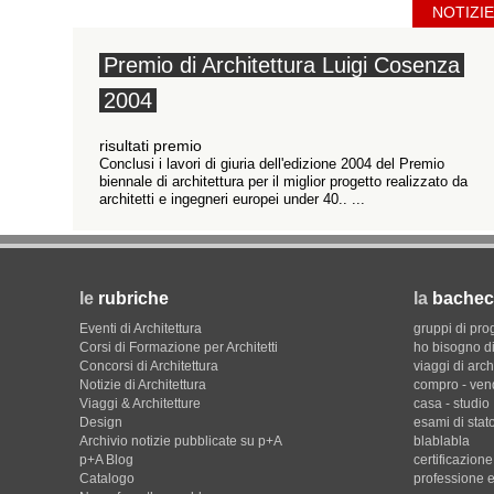
NOTIZIE
Premio di Architettura Luigi Cosenza
2004
risultati premio
Conclusi i lavori di giuria dell'edizione 2004 del Premio
biennale di architettura per il miglior progetto realizzato da
architetti e ingegneri europei under 40.. ...
le
rubriche
la
bachec
Eventi di Architettura
gruppi di pro
Corsi di Formazione per Architetti
ho bisogno di
Concorsi di Architettura
viaggi di arch
Notizie di Architettura
compro - ven
Viaggi & Architetture
casa - studio
Design
esami di stat
Archivio notizie pubblicate su p+A
blablabla
p+A Blog
certificazion
Catalogo
professione e