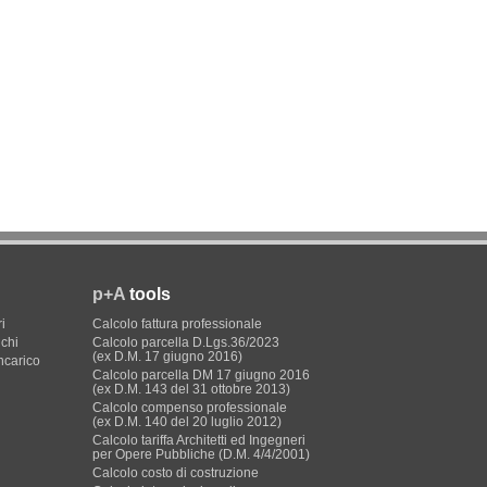
p+A
tools
i
Calcolo fattura professionale
ichi
Calcolo parcella D.Lgs.36/2023
(ex D.M. 17 giugno 2016)
incarico
Calcolo parcella DM 17 giugno 2016
(ex D.M. 143 del 31 ottobre 2013)
Calcolo compenso professionale
(ex D.M. 140 del 20 luglio 2012)
Calcolo tariffa Architetti ed Ingegneri
per Opere Pubbliche (D.M. 4/4/2001)
Calcolo costo di costruzione