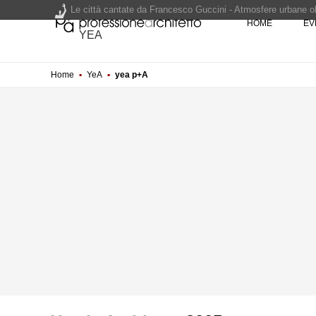
Le città cantate da Francesco Guccini - Atmosfere urbane olt
HOME
EV
Renzo Piano World Tour 2026, ottava edizione in partenza. 
YEA
Home
▪
YeA
▪
yea p+A
200 manifesti per i 200 anni di Carlo Collodi, creatore di 