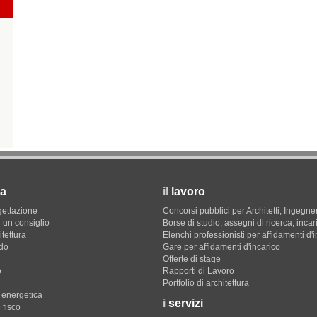
a
il
lavoro
gettazione
Concorsi pubblici per Architetti, Ingegner
 un consiglio
Borse di studio, assegni di ricerca, incar
itettura
Elenchi professionisti per affidamenti d'
do
Gare per affidamenti d'incarico
Offerte di stage
o
Rapporti di Lavoro
Portfolio di architettura
e energetica
i
servizi
 fisco