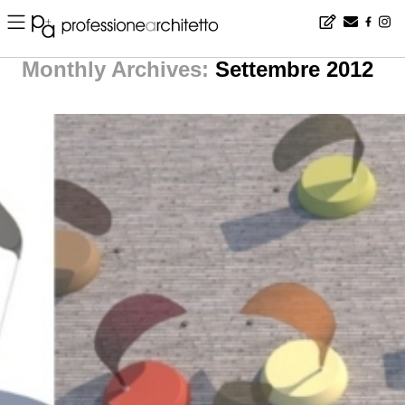
Home
▪
YeA
▪
Settembre | 2012 | yea p+A
Monthly Archives:
Settembre 2012