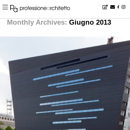
Home
▪
YeA
▪
Giugno | 2013 | yea p+A
Monthly Archives:
Giugno 2013