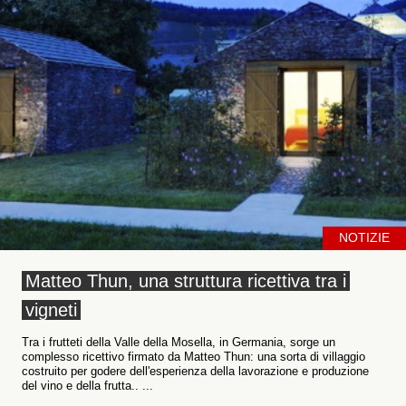
NOTIZIE
Matteo Thun, una struttura ricettiva tra i
vigneti
Tra i frutteti della Valle della Mosella, in Germania, sorge un
complesso ricettivo firmato da Matteo Thun: una sorta di villaggio
costruito per godere dell'esperienza della lavorazione e produzione
del vino e della frutta.. ...