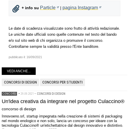
Particle
pagina Instagram
+ info su
|
Le date di scadenza visualizzate sono frutto di attività redazionale.
Le uniche date ufficiali sono quelle contenute nel testo del bando
e/o sul sito web di chi organizza o promuove il concorso.
Controllarne sempre la validità presso l'Ente banditore.
pubblicato il:
16/09/2021
VEDI ANCHE...
CONCORSI DI DESIGN
CONCORSI PER STUDENTI
CONCORSI
•
29.09.2021
•
CONCORSI DI DESIGN
Un'idea creativa da integrare nel progetto Culaccino®
concorso di design
Innovoeno.srl, startup impegnata nella creazione di sistemi di packaging
nel mondo enologico e non solo, lancia un concorso per ideare con la
tecnologia Culaccino® un'etichettatrice dal design innovativo e distintivo.