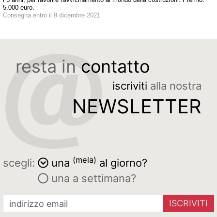
5.000 euro.
Consegna entro il 9 dicembre 2021
resta in
contatto
iscriviti
alla nostra
NEWSLETTER
(mela)
scegli:
una
al giorno?
una a settimana?
ISCRIVITI