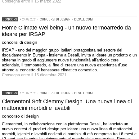
Consegna entro il 15 marzo 2022
CONCORSI
•
24.09.2021
•
CONCORSI DI DESIGN
•
DESALL.COM
Home Climate Wellbeing - un nuovo termoarredo da
ideare per IRSAP
concorsi di design
IRSAP - uno dei maggiori gruppi italiani protagonista nel settore del
riscaldamento in Europa - insieme a Desall, invita a ideare un prodotto o un
sistema in grado di aggiungere nuove funzionalità all'articolo core
aziendale, il termoarredo, al fine di creare una nuova esperienza d'uso
attorno al concetto di benessere climatico domestico.
Consegna entro il 15 dicembre 2021
CONCORSI
•
20.09.2021
•
CONCORSI DI DESIGN
•
DESALL.COM
Clementoni Soft Clemmy Design. Una nuova linea di
mattoncini morbidi e lavabili
concorso di design
Clementoni, in collaborazione con la piattaforma Desall, ha lanciato un
nuovo contest di product design per ideare una nuova linea di mattoncini
morbidi, igienici e lavabili dedicati ai bambini di età compresa tra i 6 mesi e
i 3 anni, per favorire l'avvicinamento al mondo della costruzioni. Premio: