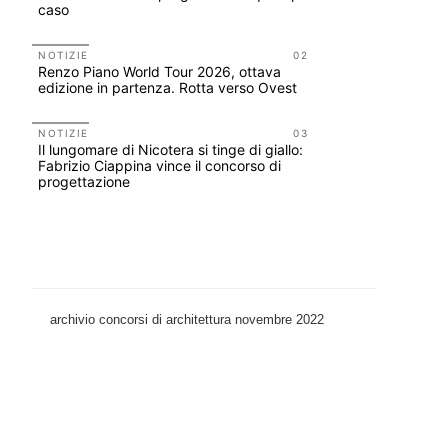
caso
Scarchilli
NOTIZIE
02
UP-TO-DA
Renzo Piano World Tour 2026, ottava
Cambio di
edizione in partenza. Rotta verso Ovest
sempre po
prescrizio
Salva-Ca
NOTIZIE
03
Il lungomare di Nicotera si tinge di giallo:
EVENTI
Fabrizio Ciappina vince il concorso di
Vittorio Gi
progettazione
dell'impos
Piombino 
archivio concorsi di architettura novembre 2022