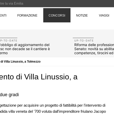
re la via Emilia
Rotta verso Ovest - Europa, Stati Uniti e Canada | 22 agosto > 30 settembre 
ENTI
FORMAZIONE
CONCORSI
NOTIZIE
VIAGGI
Pinocchio - Call di grafica promossa dal Museo MAGMA per la realizzazione di 
P-TO-DATE
UP-TO-DATE
'obbligo di aggiornamento del
Riforma delle professioni
sc non decade se il cantiere è
Senato: novità su abilit
ermo
competenze, tirocini e
compenso
i Villa Linussio, a Tolmezzo
to di Villa Linussio, a
 due gradi
07
EVENTI
10
zione per acquisire un progetto di fattibilità per l'intervento di
 tre
Città Osmotiche: la rigenerazione urbana
ndida villa veneta del '700 voluta dall'imprenditore friulano Jacopo
ona e
attraverso suoli permeabili, gestione