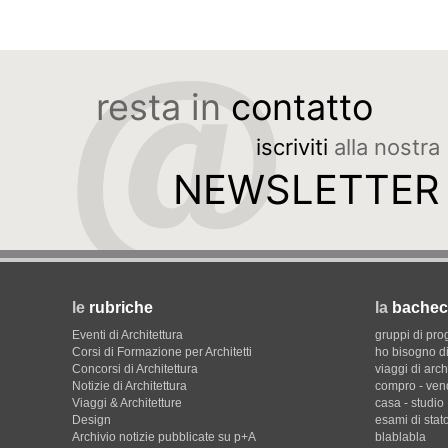
resta in
contatto
iscriviti
alla nostra
NEWSLETTER
le
rubriche
la
bachec
Eventi di Architettura
gruppi di pro
Corsi di Formazione per Architetti
ho bisogno di
Concorsi di Architettura
viaggi di arch
Notizie di Architettura
compro - ven
Viaggi & Architetture
casa - studio
Design
esami di stat
Archivio notizie pubblicate su p+A
blablabla