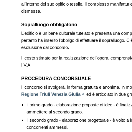
Venezia
all'interno del suo opificio tessile. Il complesso manifattu
dismessa.
UP-TO-DATE
Riforma delle professioni, ok a
Sopralluogo obbligatorio
novità su abilitazione, compet
tirocini ed equo compenso
L'edificio è un bene culturale tutelato e presenta una compl
pertanto ha inserito l'obbligo di effettuare il sopralluogo.
UP-TO-DATE
esclusione dal concorso.
L'Agenzia del Demanio lancia g
accordi quadro da 219 milioni p
Il costo stimato per la realizzazione dell'opera, comprensiv
di architettura
I.V.A.
PROCEDURA CONCORSUALE
Il concorso si svolgerà, in forma gratuita e anonima, in mo
Regione Friuli Venezia Giulia
ed è articolato in due gra
il primo grado - elaborazione proposte di idee - è finaliz
ammettere al secondo grado.
il secondo grado - elaborazione progettuale - è volto a i
concorrenti ammessi.