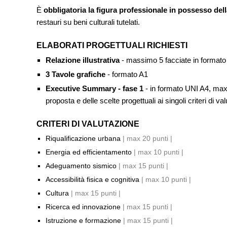
È
obbligatoria la figura professionale in possesso dell
restauri su beni culturali tutelati.
ELABORATI PROGETTUALI RICHIESTI
Relazione illustrativa
- massimo 5 facciate in formato
3 Tavole grafiche
- formato A1
Executive Summary - fase 1
- in formato UNI A4, max 5
proposta e delle scelte progettuali ai singoli criteri di va
CRITERI DI VALUTAZIONE
Riqualificazione urbana
| max 20 punti |
Energia ed efficientamento
| max 10 punti |
Adeguamento sismico
| max 15 punti |
Accessibilità fisica e cognitiva
| max 10 punti |
Cultura
|
max 15 punti |
Ricerca ed innovazione
| max 15 punti |
Istruzione e formazione
| max 15 punti |