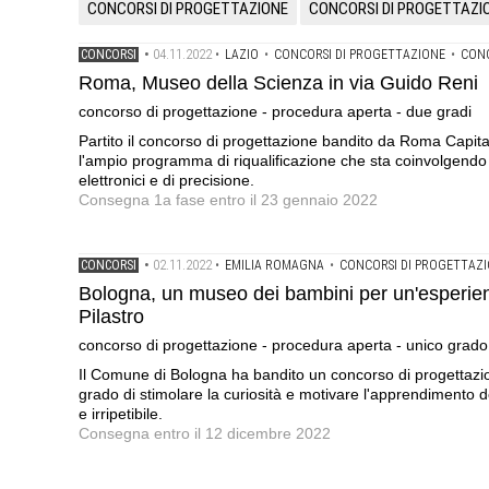
CONCORSI DI PROGETTAZIONE
CONCORSI DI PROGETTAZI
04.11.2022
CONCORSI
•
•
LAZIO
•
CONCORSI DI PROGETTAZIONE
•
CONC
Roma, Museo della Scienza in via Guido Reni
concorso di progettazione - procedura aperta - due gradi
Partito il concorso di progettazione bandito da Roma Capit
l'ampio programma di riqualificazione che sta coinvolgendo d
elettronici e di precisione.
Consegna 1a fase entro il 23 gennaio 2022
02.11.2022
CONCORSI
•
•
EMILIA ROMAGNA
•
CONCORSI DI PROGETTAZ
Bologna, un museo dei bambini per un'esperienza
Pilastro
concorso di progettazione - procedura aperta - unico grado
Il Comune di Bologna ha bandito un concorso di progettazion
grado di stimolare la curiosità e motivare l'apprendimento d
e irripetibile.
Consegna entro il 12 dicembre 2022