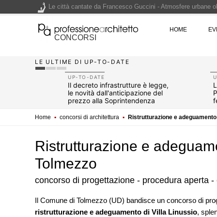
Le città cantate da Francesco Guccini - Atmosfere urbane olt
Renzo Piano World Tour 2026, ottava edizione in partenza. 
HOME
EV
CONCORSI
LE ULTIME DI UP-TO-DATE
200 manifesti per i 200 anni di Carlo Collodi, creatore di 
UP-TO-DATE
U
2026
Il decreto infrastrutture è legge,
L
le novità dall'anticipazione del
P
non
prezzo alla Soprintendenza
f
speciale
Home
▪
concorsi di architettura
▪
Ristrutturazione e adeguamento d
Ristrutturazione e adeguamen
Tolmezzo
concorso di progettazione - procedura aperta -
EVENTI
Il Comune di Tolmezzo (UD) bandisce un concorso di progetta
Con Carlo Scarpa lungo l'Italia:
ristrutturazione e adeguamento di Villa Linussio
, sple
appuntamenti tra Palermo, Ver