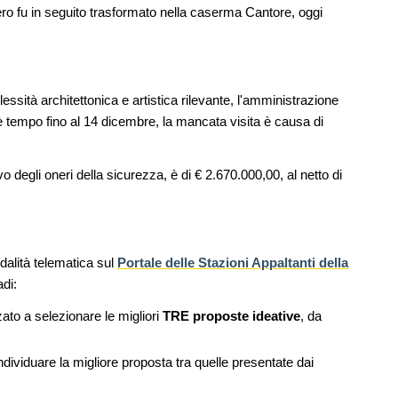
dell'acqua e resilienza climatica
riero fu in seguito trasformato nella caserma Cantore, oggi
08
NOTIZIE
11
l Senato:
Tashkent modernista è sito Unesco: dieci
enze,
architetture nella World Heritage List
essità architettonica e artistica rilevante, l'amministrazione
EVENTI
12
 C'è tempo fino al 14 dicembre, la mancata visita è causa di
Osteria dell'Architetto a Marmomac con i
09
are per
fondatori di EMBT, Park, CZA e
er servizi
ELASTICOFarm
o degli oneri della sicurezza, è di € 2.670.000,00, al netto di
dalità telematica sul
Portale delle Stazioni Appaltanti della
di:
zato a selezionare le migliori
TRE proposte ideative
, da
ndividuare la migliore proposta tra quelle presentate dai