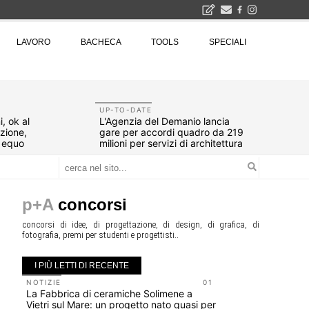
2026
LAVORO
BACHECA
TOOLS
SPECIALI
La Fabbrica di ceramiche Solimene a Vietri sul Mare: un progetto nato quasi per caso - La lucertola aggrappata alla roccia, tra Wright e Gaudì, unica opera europea del visionario architetto Paolo Soleri
Osteria dell'Architetto a Marmomac con i fondatori di EMBT, Park, CZA e ELASTICOFarm - Veronafiere, dal 22 al 25 settembre 2026 · 2x4 Cfp · Ingresso gratuito · Iscrizioni aperte!
I Cantieri by LandWorks 2026, autocostruzione e vita comunitaria in Sardegna, a picco sul mare - Workshop di autocostruzione e rigenerazione urbana nell'ex borgo minerario dell'Argentiera · 3 turni
una mostra
UP-TO-DATE
, ok al
L'Agenzia del Demanio lancia
azione,
gare per accordi quadro da 219
d equo
milioni per servizi di architettura
p+A
concorsi
concorsi di idee, di progettazione, di design, di grafica, di
fotografia, premi per studenti e progettisti..
I PIÙ LETTI DI RECENTE
NOTIZIE
01
NOTIZIE
La Fabbrica di ceramiche Solimene a
Roma, pron
Vietri sul Mare: un progetto nato quasi per
San Giovan