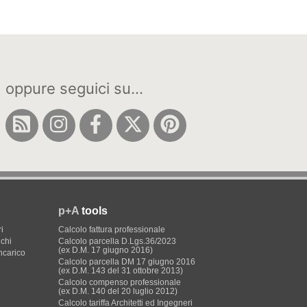
oppure seguici su...
p+A
tools
i
Calcolo fattura professionale
ichi
Calcolo parcella D.Lgs.36/2023
(ex D.M. 17 giugno 2016)
incarico
Calcolo parcella DM 17 giugno 2016
(ex D.M. 143 del 31 ottobre 2013)
Calcolo compenso professionale
(ex D.M. 140 del 20 luglio 2012)
Calcolo tariffa Architetti ed Ingegneri