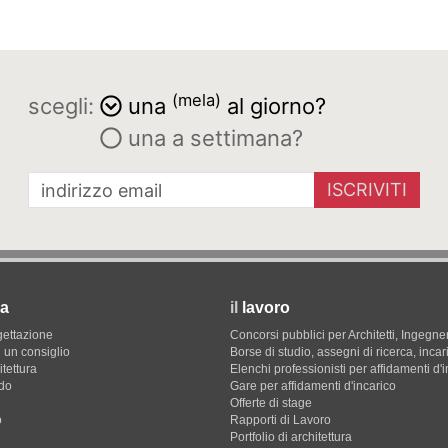
(mela)
scegli:
una
al giorno?
una a settimana?
ISCRIVITI
a
il
lavoro
gettazione
Concorsi pubblici per Architetti, Ingegner
 un consiglio
Borse di studio, assegni di ricerca, incar
itettura
Elenchi professionisti per affidamenti d'
do
Gare per affidamenti d'incarico
Offerte di stage
o
Rapporti di Lavoro
Portfolio di architettura