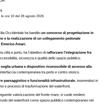
DIP.
dell'acqua e resilienza climatica
26
08
NOTIZIE
 le ore 10 del 28 agosto 2026
oni, ok al Senato:
Tashkent modernista è sito Unesco: d
e, competenze,
architetture nella World Heritage List
penso
EVENTI
cilia Occidentale ha bandito
un concorso di progettazione in
09
Osteria dell'Architetto a Marmomac c
ermo e la realizzazione di un collegamento pedonale
o lancia gare per
fondatori di EMBT, Park, CZA e
 milioni per servizi
ELASTICOFarm
ia Emerico Amari.
a città e porto, ha l'obiettivo di
rafforzare l'integrazione fra
ccessibilità, sicurezza e qualità dello spazio pubblico.
oglia urbana e dispositivo riconoscibile di accesso alla
e interfaccia contemporanea tra porto e centro storico.
ore paesaggistico e funzionalità infrastrutturale
, inserendosi in
ano e processi di trasformazione del waterfront.
eguente valorizzazione del fronte mare, si vuole rendere
il ruolo del waterfront come spazio pubblico contemporaneo nel