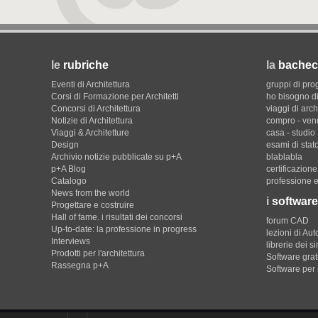
le
rubriche
la
bachec
Eventi di Architettura
gruppi di pro
Corsi di Formazione per Architetti
ho bisogno di
Concorsi di Architettura
viaggi di arch
Notizie di Architettura
compro - ven
Viaggi & Architetture
casa - studio
Design
esami di stat
Archivio notizie pubblicate su p+A
blablabla
p+A Blog
certificazion
Catalogo
professione e
News from the world
i
software
Progettare e costruire
Hall of fame. i risultati dei concorsi
forum CAD
Up-to-date: la professione in progress
lezioni di Au
Interviews
librerie dei s
Prodotti per l'architettura
Software gratu
Rassegna p+A
Software per 