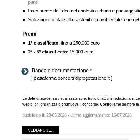
punti
Inserimento dell'idea nel contesto urbano e paesaggistic
Soluzioni orientale alla sostenibilità ambientale, energe
Premi
1° classificato
: fino a 250.000 euro
2° - 5° classificato
: 15.000 euro
Bando e documentazione
[ piattaforma.concorsidiprogettazione.it ]
Le date di scadenza visualizzate sono frutto di attività redazionale. Le
web di chi organizza o promuove il concorso. Controllarne sempre la v
pubblicato il:
28/05/2026
- ultimo aggiornamento:
15/07/2026
VEDI ANCHE...