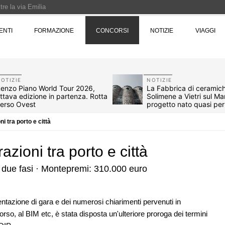
re la via Emilia
Rotta verso Ovest - Europa, Stati Uniti e Canada | 22 agosto > 30 settembre 
ENTI
FORMAZIONE
CONCORSI
NOTIZIE
VIAGGI
Pinocchio - Call di grafica promossa dal Museo MAGMA per la realizzazione di 
OTIZIE
NOTIZIE
enzo Piano World Tour 2026,
La Fabbrica di ceramic
ttava edizione in partenza. Rotta
Solimene a Vietri sul Ma
erso Ovest
progetto nato quasi pe
i tra porto e città
zioni tra porto e città
 due fasi · Montepremi: 310.000 euro
entazione di gara e dei numerosi chiarimenti pervenuti in
07
EVENTI
orso, al BIM etc, è stata disposta un'ulteriore proroga dei termini
 l'Italia: tre
Città Osmotiche: la rigenerazione ur
ermo, Verona e
attraverso suoli permeabili, gestione