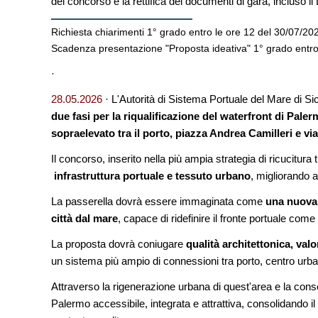
del concorso e la rettifica dei documenti di gara, incluso il 
Venezia
Richiesta chiarimenti 1° grado entro le ore 12 del 30/07/20
UP-TO-DATE
Scadenza presentazione "Proposta ideativa" 1° grado entro
Riforma delle professi
novità su abilitazion
·
tirocini ed equo com
28.05.2026
· L'Autorità di Sistema Portuale del Mare di Si
UP-TO-DATE
due fasi per la riqualificazione del waterfront di Pal
L'Agenzia del Demani
accordi quadro da 219
sopraelevato tra il porto, piazza Andrea Camilleri e v
di architettura
Il concorso, inserito nella più ampia strategia di ricucitura tr
infrastruttura portuale e tessuto urbano
, migliorando a
La passerella dovrà essere immaginata come
una nuova s
città dal mare
, capace di ridefinire il fronte portuale com
La proposta dovrà coniugare
qualità architettonica, val
un sistema più ampio di connessioni tra porto, centro urb
Attraverso la rigenerazione urbana di quest'area e la cons
Palermo accessibile, integrata e attrattiva, consolidando 