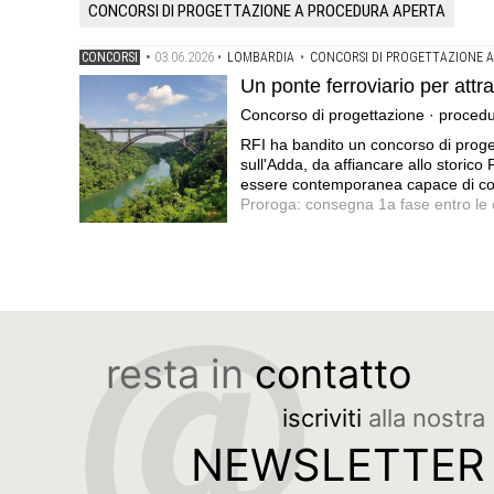
CONCORSI DI PROGETTAZIONE A PROCEDURA APERTA
03.06.2026
CONCORSI
•
•
LOMBARDIA
•
CONCORSI DI PROGETTAZIONE 
Un ponte ferroviario per attr
Concorso di progettazione · procedur
RFI ha bandito un concorso di proget
sull'Adda, da affiancare allo storic
essere contemporanea capace di coniu
Proroga: consegna 1a fase entro le
resta in
contatto
iscriviti
alla nostra
NEWSLETTER