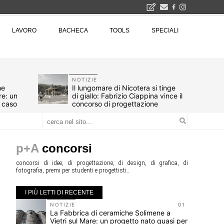
2026
LAVORO
BACHECA
TOOLS
SPECIALI
La Fabbrica di ceramiche Solimene a Vietri sul Mare: un progetto nato quasi per caso - La lucertola aggrappata alla roccia, tra Wright e Gaudì, unica opera europea del visionario architetto Paolo Soleri
Osteria dell'Architetto a Marmomac con i fondatori di EMBT, Park, CZA e ELASTICOFarm - Veronafiere, dal 22 al 25 settembre 2026 · 2x4 Cfp · Ingresso gratuito · Iscrizioni aperte!
I Cantieri by LandWorks 2026, autocostruzione e vita comunitaria in Sardegna, a picco sul mare - Workshop di autocostruzione e rigenerazione urbana nell'ex borgo minerario dell'Argentiera · 3 turni
una mostra
NOTIZIE
he
Il lungomare di Nicotera si tinge
re: un
di giallo: Fabrizio Ciappina vince il
r caso
concorso di progettazione
p+A
concorsi
concorsi di idee, di progettazione, di design, di grafica, di
fotografia, premi per studenti e progettisti..
I PIÙ LETTI DI RECENTE
10
NOTIZIE
01
bana
La Fabbrica di ceramiche Solimene a
Vietri sul Mare: un progetto nato quasi per