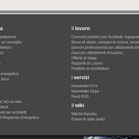
a
il
lavoro
gettazione
Concorsi pubblici per Architetti, Ingegner
 un consiglio
Borse di studio, assegni di ricerca, incar
itettura
Elenchi professionisti per affidamenti d'
do
Gare per affidamenti d'incarico
Offerte di stage
o
Rapporti di Lavoro
Portfolio di architettura
e energetica
i
servizi
 fisco
Newsletter 07nl
Newsletter 01pa
Feed RSS
toCAD on-line
il
wiki
imboli
iti per architetti
WikiArchipedia
il Risparmio Energetico
Esami di stato (wiki)