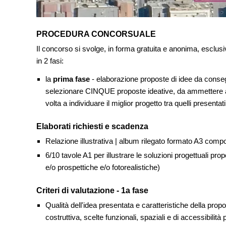
PROCEDURA CONCORSUALE
Il concorso si svolge, in forma gratuita e anonima, esclus
in 2 fasi:
la
prima fase
- elaborazione proposte di idee da conseg
selezionare CINQUE proposte ideative, da ammettere al
volta a individuare il miglior progetto tra quelli presen
Elaborati richiesti e scadenza
Relazione illustrativa | album rilegato formato A3 comp
6/10 tavole A1 per illustrare le soluzioni progettuali pro
e/o prospettiche e/o fotorealistiche)
Criteri di valutazione - 1a fase
Qualità dell'idea presentata e caratteristiche della propo
costruttiva, scelte funzionali, spaziali e di accessibilità 