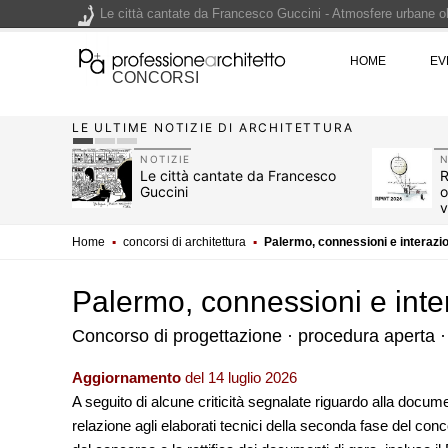
Le città cantate da Francesco Guccini - Atmosfere urbane olt
Renzo Piano World Tour 2026, ottava edizione in partenza. 
HOME
EV
CONCORSI
LE ULTIME NOTIZIE DI ARCHITETTURA
200 manifesti per i 200 anni di Carlo Collodi, creatore di 
NOTIZIE
N
7, i 10
Le città cantate da Francesco
R
glione
Guccini
o
v
Home
▪
concorsi di architettura
▪
Palermo, connessioni e interazion
Palermo, connessioni e intera
Concorso di progettazione · procedura aperta ·
Aggiornamento
del 14 luglio 2026
A seguito di alcune criticità segnalate riguardo alla docum
EVENTI
relazione agli elaborati tecnici della seconda fase del conc
Con Carlo Scarpa lungo
appuntamenti tra Pal