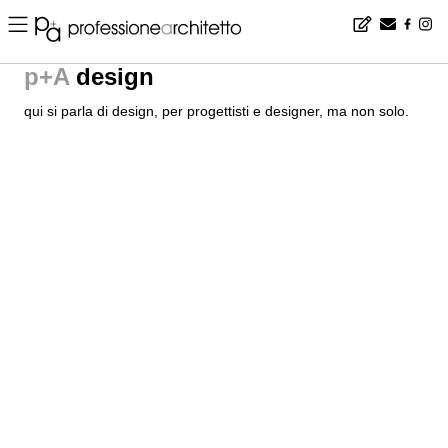
ORTICOLARIO 2023: un’esperienza unica di gia
L’evento autunnale sul Lago di Como che ospiterà gli eleganti pr
L'atteso appuntamento con Orticolario, edizione 2023, si prepara a stupire
che si svolgerà sulle rive incantevoli del Lago di Como, promette di esse
esterno....