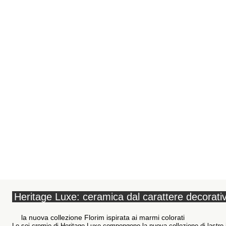
Heritage Luxe: ceramica dal carattere decorati
la nuova collezione Florim ispirata ai marmi colorati
Le sei cromie di Heritage Luxe compongono la nuova collezione di lastre i