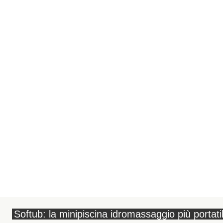
Softub: la minipiscina idromassaggio più portat