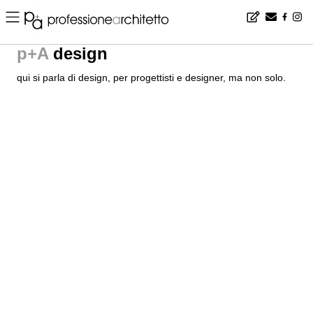
ARTEPADOVA 2021: Hysteria Art Gallery riparte
Si riparte con la 31ª edizione della celebre Mostra Mercato d
Dopo la pausa forzata del 2020, ArtePadova, una tra le più longeve manifest
più ampia e variegata per festeggiare al meglio la sua 31esima edizione..