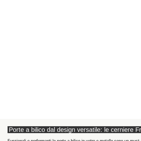
Porte a bilico dal design versatile: le cerniere
Funzionali e performanti le porte a bilico in vetro e metallo sono un must: