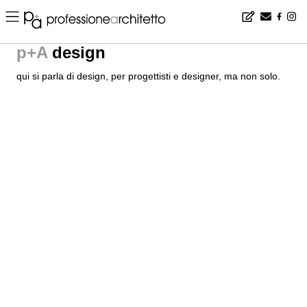
Higold Milano torna al Salone della Nautica di N
Dal 12 al 20 febbraio Higold sarà presente al più grande Salone I
NauticSud, la grande fiera della nautica organizzata dall'AFINA e ospitata 
del centro e del sud dell’Italia. Un’esposizione di oltre 400 imbarcazioni, i