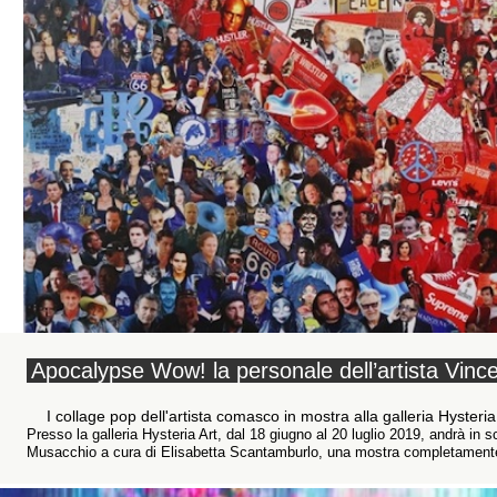
Apocalypse Wow! la personale dell’artista Vin
I collage pop dell'artista comasco in mostra alla galleria Hysteria
Presso la galleria Hysteria Art, dal 18 giugno al 20 luglio 2019, andrà i
Musacchio a cura di Elisabetta Scantamburlo, una mostra completamente d