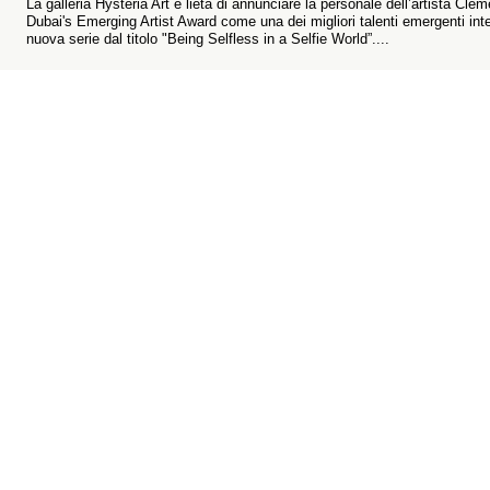
La galleria Hysteria Art è lieta di annunciare la personale dell’artista Cl
Dubai's Emerging Artist Award come una dei migliori talenti emergenti int
nuova serie dal titolo "Being Selfless in a Selfie World”....