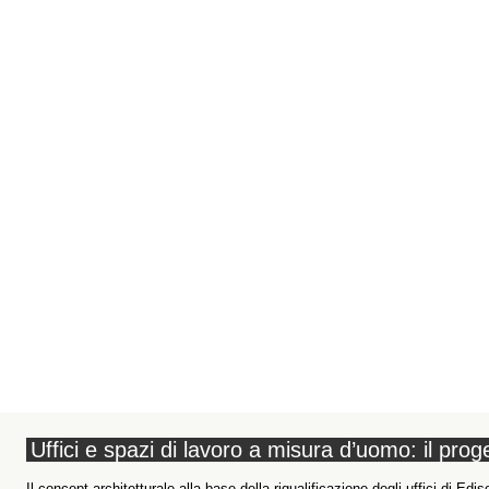
Uffici e spazi di lavoro a misura d’uomo: il prog
Il concept architetturale alla base della riqualificazione degli uffici di Ed