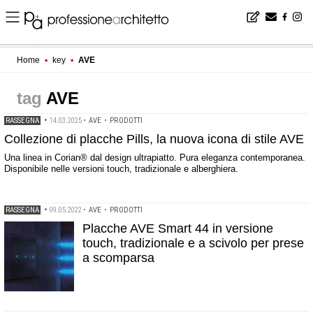
Home
▪
key
▪
AVE
AVE
RASSEGNA
•
14.03.2025
•
AVE
•
PRODOTTI
Collezione di placche Pills, la nuova icona di stile AVE
Una linea in Corian® dal design ultrapiatto. Pura eleganza contemporanea.
Disponibile nelle versioni touch, tradizionale e alberghiera.
RASSEGNA
•
09.05.2022
•
AVE
•
PRODOTTI
Placche AVE Smart 44 in versione
touch, tradizionale e a scivolo per prese
a scomparsa