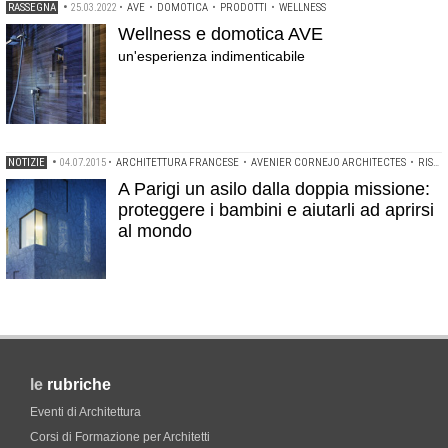
RASSEGNA
•
25.03.2022
•
AVE
•
DOMOTICA
•
PRODOTTI
•
WELLNESS
Wellness e domotica AVE
un'esperienza indimenticabile
NOTIZIE
•
04.07.2015
•
ARCHITETTURA FRANCESE
•
AVENIER CORNEJO ARCHITECTES
•
RISULTATI CONCORSI DI PROGETTAZIONE
A Parigi un asilo dalla doppia missione:
proteggere i bambini e aiutarli ad aprirsi
al mondo
le
rubriche
Eventi di Architettura
Corsi di Formazione per Architetti