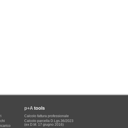
p+A
tools
i
Calcolo fattura professionale
ichi
Calcolo parcella D.Lgs.36/2023
(ex D.M. 17 giugno 2016)
incarico