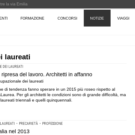
re la via Emilia
Rotta verso Ovest - Europa, Stati Uniti e Canada | 22 agosto > 30 settembre 
ENTI
FORMAZIONE
CONCORSI
NOTIZIE
VIAGGI
Pinocchio - Call di grafica promossa dal Museo MAGMA per la realizzazione di 
 laureati
 DEI LAUREATI
ripresa del lavoro. Architetti in affanno
cupazionale dei laureati
one di tendenza fanno sperare in un 2015 più roseo rispetto al
Laurea. Per gli architetti le condizioni sono di grande difficoltà, ma
laureati triennali e quelli quinquennali.
 LAUREATI
•
PRECARIETÀ
•
PROFESSIONE
talia nel 2013