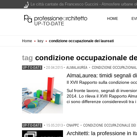
Le città cantate da Francesco Guccini - Atmosfere urbane olt
Renzo Piano World Tour 2026, ottava edizione in partenza. 
HOME
EV
UP-TO-DATE
Home
▪
key
▪
condizione occupazionale dei laureati
200 manifesti per i 200 anni di Carlo Collodi, creatore di 
condizione occupazionale dei
UP-TO-DATE
•
20.04.2015
•
ALMALAUREA
•
CONDIZIONE OCCUPAZIONALE
AlmaLaurea: timidi segnali di 
Il XVII Rapporto sulla condizione oc
Sul fronte lavoro, segnali di inversi
2014. Lo rileva il XVII Rapporto Alma
ci sono differenze considerevoli tra i 
UP-TO-DATE
•
15.05.2013
•
CNAPPC
•
CONDIZIONE OCCUPAZIONALE DEI
Architetti: la professione in I