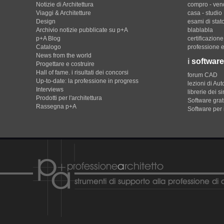
Notizie di Architettura
compro - ven
Viaggi & Architetture
casa - studio
Design
esami di stat
Archivio notizie pubblicate su p+A
blablabla
p+A Blog
certificazion
Catalogo
professione e
News from the world
i
software
Progettare e costruire
Hall of fame. i risultati dei concorsi
forum CAD
Up-to-date: la professione in progress
lezioni di Au
Interviews
librerie dei s
Prodotti per l'architettura
Software gratu
Rassegna p+A
Software per 