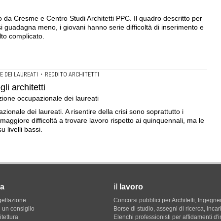
o da Cresme e Centro Studi Architetti PPC. Il quadro descritto per
: si guadagna meno, i giovani hanno serie difficoltà di inserimento e
lto complicato.
 DEI LAUREATI
•
REDDITO ARCHITETTI
i architetti
ione occupazionale dei laureati
onale dei laureati. A risentire della crisi sono soprattutto i
o maggiore difficoltà a trovare lavoro rispetto ai quinquennali, ma le
 livelli bassi.
a
il
lavoro
gettazione
Concorsi pubblici per Architetti, Ingegner
 un consiglio
Borse di studio, assegni di ricerca, incar
itettura
Elenchi professionisti per affidamenti d'