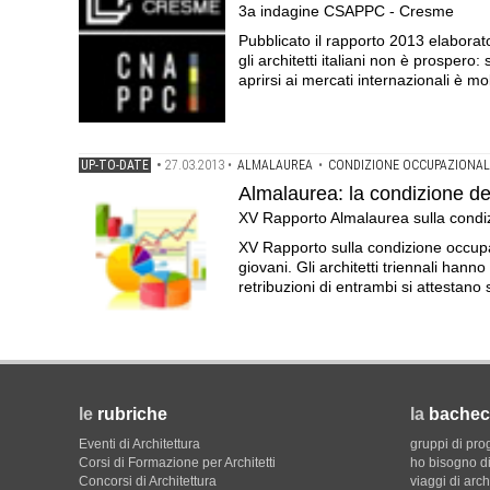
3a indagine CSAPPC - Cresme
Pubblicato il rapporto 2013 elaborat
gli architetti italiani non è prospero
aprirsi ai mercati internazionali è mo
UP-TO-DATE
•
27.03.2013
•
ALMALAUREA
•
CONDIZIONE OCCUPAZIONALE
Almalaurea: la condizione degl
XV Rapporto Almalaurea sulla condiz
XV Rapporto sulla condizione occupazi
giovani. Gli architetti triennali hann
retribuzioni di entrambi si attestano su
le
rubriche
la
bachec
Eventi di Architettura
gruppi di pro
Corsi di Formazione per Architetti
ho bisogno di
Concorsi di Architettura
viaggi di arch