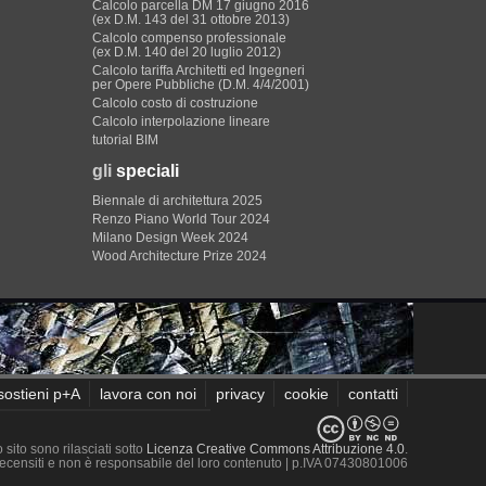
Calcolo parcella DM 17 giugno 2016
(ex D.M. 143 del 31 ottobre 2013)
Calcolo compenso professionale
(ex D.M. 140 del 20 luglio 2012)
Calcolo tariffa Architetti ed Ingegneri
per Opere Pubbliche (D.M. 4/4/2001)
Calcolo costo di costruzione
Calcolo interpolazione lineare
tutorial BIM
gli
speciali
Biennale di architettura 2025
Renzo Piano World Tour 2024
Milano Design Week 2024
Wood Architecture Prize 2024
sostieni p+A
lavora con noi
privacy
cookie
contatti
sito sono rilasciati sotto
Licenza Creative Commons Attribuzione 4.0
.
 recensiti e non è responsabile del loro contenuto
| p.IVA 07430801006