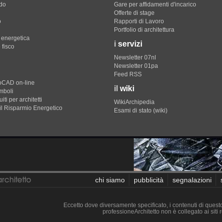
do
Gare per affidamenti d'incarico
Offerte di stage
o
Rapporti di Lavoro
Portfolio di architettura
e energetica
i
servizi
 fisco
Newsletter 07nl
Newsletter 01pa
Feed RSS
toCAD on-line
il
wiki
imboli
iti per architetti
WikiArchipedia
il Risparmio Energetico
Esami di stato (wiki)
chi siamo
pubblicità
segnalazioni
Eccetto dove diversamente specificato, i contenuti di questo 
professioneArchitetto non è collegato ai siti