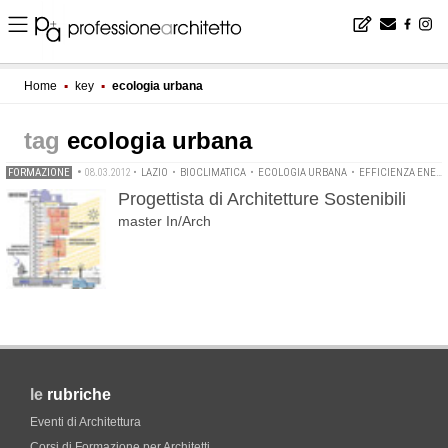
Home
▪
key
▪
ecologia urbana
ecologia urbana
FORMAZIONE
•
08.03.2012
•
LAZIO
•
BIOCLIMATICA
•
ECOLOGIA URBANA
•
EFFICIENZA ENERGETICA
Progettista di Architetture Sostenibili
master In/Arch
le
rubriche
Eventi di Architettura
Corsi di Formazione per Architetti