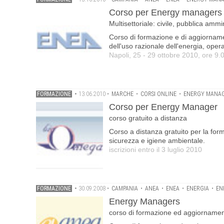
Corso per Energy managers
Multisettoriale: civile, pubblica ammi
Corso di formazione e di aggiornam
dell'uso razionale dell'energia, operan
Napoli, 25 - 29 ottobre 2010, ore 9.
FORMAZIONE
•
13.06.2010
•
MARCHE
•
CORSI ONLINE
•
ENERGY MANA
Corso per Energy Manager
corso gratuito a distanza
Corso a distanza gratuito per la form
sicurezza e igiene ambientale.
iscrizioni entro il 3 luglio 2010
FORMAZIONE
•
30.09.2008
•
CAMPANIA
•
ANEA
•
ENEA
•
ENERGIA
•
EN
Energy Managers
corso di formazione ed aggiornamen