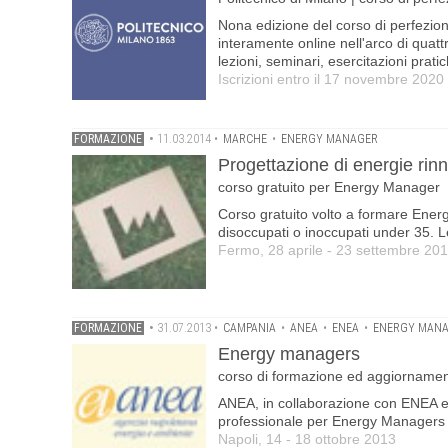
Nona edizione del corso di perfezion
interamente online nell'arco di quat
lezioni, seminari, esercitazioni prat
Iscrizioni entro il 17 novembre 2020
FORMAZIONE
•
11.03.2014
•
MARCHE
•
ENERGY MANAGER
Progettazione di energie rinn
corso gratuito per Energy Manager
Corso gratuito volto a formare Ener
disoccupati o inoccupati under 35. 
Fermo, 28 aprile - 23 settembre 20
FORMAZIONE
•
31.07.2013
•
CAMPANIA
•
ANEA
•
ENEA
•
ENERGY MAN
Energy managers
corso di formazione ed aggiorname
ANEA, in collaborazione con ENEA e
professionale per Energy Managers e 
Napoli, 14 - 18 ottobre 2013