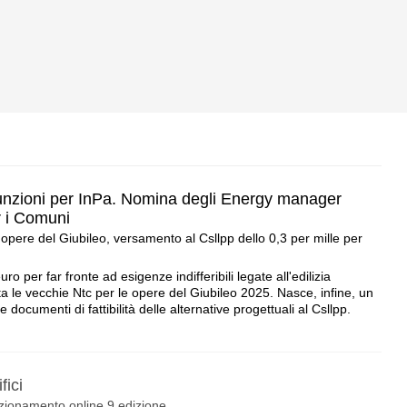
unzioni per InPa. Nomina degli Energy manager
r i Comuni
 opere del Giubileo, versamento al Csllpp dello 0,3 per mille per
uro per far fronte ad esigenze indifferibili legate all'edilizia
a le vecchie Ntc per le opere del Giubileo 2025. Nasce, infine, un
documenti di fattibilità delle alternative progettuali al Csllpp.
fici
fezionamento online 9 edizione