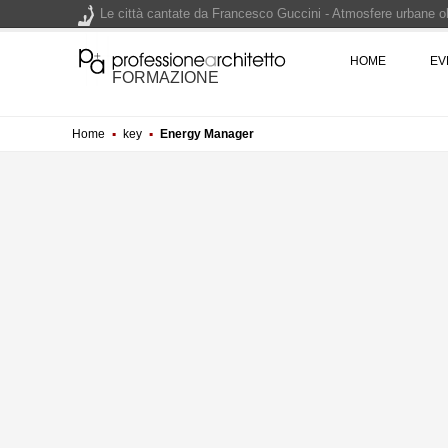
Le città cantate da Francesco Guccini - Atmosfere urbane olt
Renzo Piano World Tour 2026, ottava edizione in partenza. 
HOME
EV
FORMAZIONE
Home
▪
key
▪
Energy Manager
200 manifesti per i 200 anni di Carlo Collodi, creatore di 