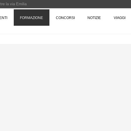
re la via Emilia
Rotta verso Ovest - Europa, Stati Uniti e Canada | 22 agosto > 30 settembre 
ENTI
FORMAZIONE
CONCORSI
NOTIZIE
VIAGGI
Pinocchio - Call di grafica promossa dal Museo MAGMA per la realizzazione di 