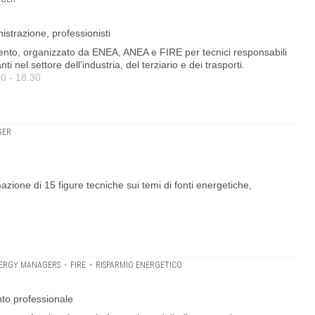
nistrazione, professionisti
ento, organizzato da ENEA, ANEA e FIRE per tecnici responsabili
ti nel settore dell'industria, del terziario e dei trasporti.
00 - 18.30
GER
azione di 15 figure tecniche sui temi di fonti energetiche,
ERGY MANAGERS
•
FIRE
•
RISPARMIO ENERGETICO
to professionale