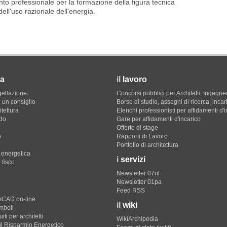
o professionale per la formazione della figura tecnica
ell'uso razionale dell'energia.
a
il
lavoro
gettazione
Concorsi pubblici per Architetti, Ingegner
 un consiglio
Borse di studio, assegni di ricerca, incar
itettura
Elenchi professionisti per affidamenti d'
do
Gare per affidamenti d'incarico
Offerte di stage
o
Rapporti di Lavoro
Portfolio di architettura
e energetica
i
servizi
 fisco
Newsletter 07nl
Newsletter 01pa
Feed RSS
toCAD on-line
il
wiki
imboli
iti per architetti
WikiArchipedia
il Risparmio Energetico