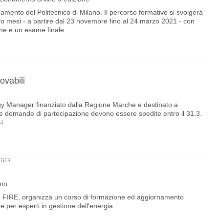
amento del Politecnico di Milano. Il percorso formativo si svolgerà
tro mesi - a partire dal 23 novembre fino al 24 marzo 2021 - con
iche e un esame finale.
ovabili
gy Manager finanziato dalla Regione Marche e destinato a
Le domande di partecipazione devono essere spedite entro il 31.3.
14
AGER
nto
 FIRE, organizza un corso di formazione ed aggiornamento
per esperti in gestione dell'energia.