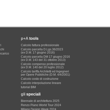
p+A
tools
i
Calcolo fattura professionale
ichi
Calcolo parcella D.Lgs.36/2023
(ex D.M. 17 giugno 2016)
incarico
Calcolo parcella DM 17 giugno 2016
(ex D.M. 143 del 31 ottobre 2013)
Calcolo compenso professionale
(ex D.M. 140 del 20 luglio 2012)
Calcolo tariffa Architetti ed Ingegneri
per Opere Pubbliche (D.M. 4/4/2001)
Calcolo costo di costruzione
Calcolo interpolazione lineare
tutorial BIM
gli
speciali
Biennale di architettura 2025
Renzo Piano World Tour 2024
Milano Design Week 2024