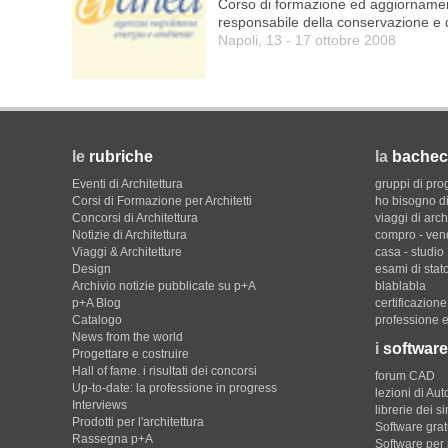
Corso di formazione ed aggiornament
responsabile della conservazione e d
Napoli, 13 - 17 ottobre 2008
le
rubriche
la
bachec
Eventi di Architettura
gruppi di pro
Corsi di Formazione per Architetti
ho bisogno di
Concorsi di Architettura
viaggi di arch
Notizie di Architettura
compro - ven
Viaggi & Architetture
casa - studio
Design
esami di stat
Archivio notizie pubblicate su p+A
blablabla
p+A Blog
certificazion
Catalogo
professione e
News from the world
i
software
Progettare e costruire
Hall of fame. i risultati dei concorsi
forum CAD
Up-to-date: la professione in progress
lezioni di Au
Interviews
librerie dei s
Prodotti per l'architettura
Software gratu
Rassegna p+A
Software per 