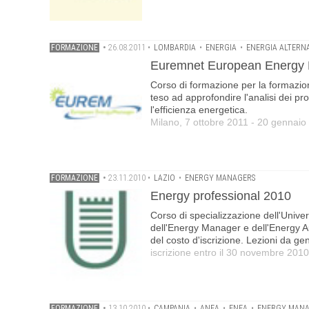
FORMAZIONE
•
26.08.2011
•
LOMBARDIA
•
ENERGIA
•
ENERGIA ALTERN
Euremnet European Energy
Corso di formazione per la formazione
teso ad approfondire l'analisi dei proc
l'efficienza energetica.
Milano, 7 ottobre 2011 - 20 gennaio
FORMAZIONE
•
23.11.2010
•
LAZIO
•
ENERGY MANAGERS
Energy professional 2010
Corso di specializzazione dell'Univ
dell'Energy Manager e dell'Energy Au
del costo d'iscrizione. Lezioni da ge
iscrizione entro il 30 novembre 2010
FORMAZIONE
•
13.10.2010
•
CAMPANIA
•
ANEA
•
ENEA
•
ENERGY MAN