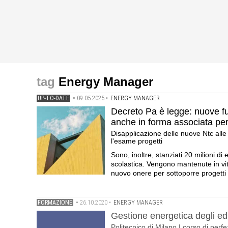
Energy Manager
UP-TO-DATE
•
09.05.2025
•
ENERGY MANAGER
Decreto Pa è legge: nuove f
anche in forma associata pe
Disapplicazione delle nuove Ntc alle
l'esame progetti
Sono, inoltre, stanziati 20 milioni di e
scolastica. Vengono mantenute in vit
nuovo onere per sottoporre progetti e 
FORMAZIONE
•
26.10.2020
•
ENERGY MANAGER
Gestione energetica degli edi
Politecnico di Milano | corso di per