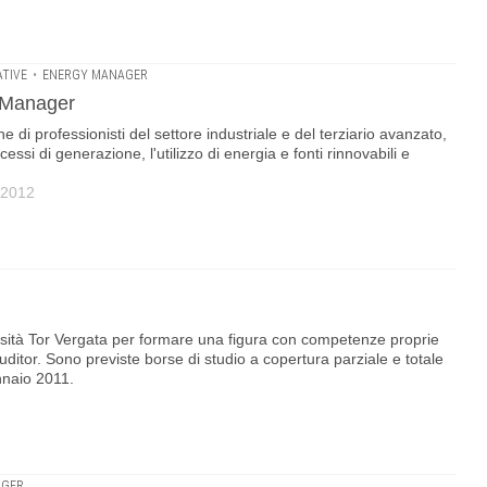
ATIVE
•
ENERGY MANAGER
 Manager
 di professionisti del settore industriale e del terziario avanzato,
essi di generazione, l'utilizzo di energia e fonti rinnovabili e
 2012
ersità Tor Vergata per formare una figura con competenze proprie
ditor. Sono previste borse di studio a copertura parziale e totale
nnaio 2011.
AGER