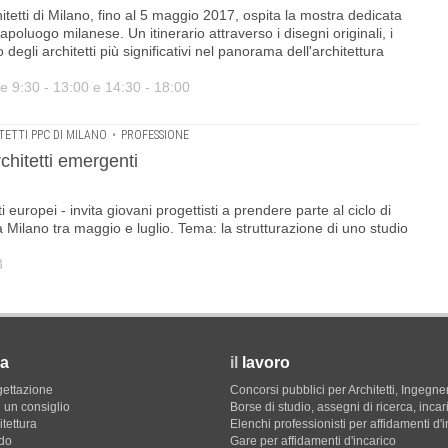
tetti di Milano, fino al 5 maggio 2017, ospita la mostra dedicata
capoluogo milanese. Un itinerario attraverso i disegni originali, i
 degli architetti più significativi nel panorama dell'architettura
re 9:30 - 13:00 e 14:30 - 18:00
ETTI PPC DI MILANO
•
PROFESSIONE
rchitetti emergenti
 europei - invita giovani progettisti a prendere parte al ciclo di
a Milano tra maggio e luglio. Tema: la strutturazione di uno studio
3
a
il
lavoro
gettazione
Concorsi pubblici per Architetti, Ingegner
 un consiglio
Borse di studio, assegni di ricerca, incar
itettura
Elenchi professionisti per affidamenti d'
do
Gare per affidamenti d'incarico