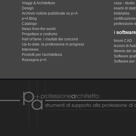
Viaggi & Architetture
casa - studio
Design
esami di stat
Archivio notizie pubblicate su p+A
blablabla
p+A Blog
certificazion
Catalogo
professione e
News from the world
i
software
Progettare e costruire
Hall of fame. i risultati dei concorsi
forum CAD
Up-to-date: la professione in progress
lezioni di Au
Interviews
librerie dei s
Prodotti per l'architettura
Software gratu
Rassegna p+A
Software per 