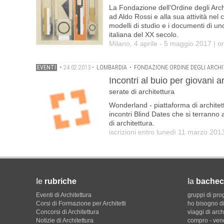
La Fondazione dell'Ordine degli Archi
ad Aldo Rossi e alla sua attività nel 
modelli di studio e i documenti di uno
italiana del XX secolo.
Milano, 4 aprile - 5 maggio 2017 | o
EVENTI
•
24.02.2013
•
LOMBARDIA
•
FONDAZIONE ORDINE DEGLI ARCHIT
Incontri al buio per giovani a
serate di architettura
Wonderland - piattaforma di architetti
incontri Blind Dates che si terranno 
di architettura.
iscrizioni entro lunedì 11 marzo 201
le
rubriche
la
bachec
Eventi di Architettura
gruppi di pro
Corsi di Formazione per Architetti
ho bisogno di
Concorsi di Architettura
viaggi di arch
Notizie di Architettura
compro - ven