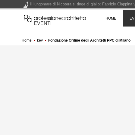
Il lungomare di Nicotera si tinge di giallo: Fabrizio Ciappina
Il decreto infrastrutture è legge, le novità dall'anticipazion
HOME
EV
EVENTI
Un nuovo volto per il lungomare di Villammare - Concorso d
Home
▪
key
▪
Fondazione Ordine degli Architetti PPC di Milano
L'obbligo di aggiornamento del Psc non decade se il cantier