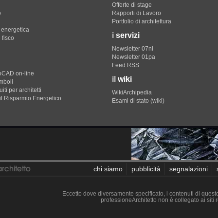
Offerte di stage
o
Rapporti di Lavoro
Portfolio di architettura
e energetica
i
servizi
 fisco
Newsletter 07nl
Newsletter 01pa
Feed RSS
toCAD on-line
il
wiki
imboli
iti per architetti
WikiArchipedia
il Risparmio Energetico
Esami di stato (wiki)
chi siamo
pubblicità
segnalazioni
Eccetto dove diversamente specificato, i contenuti di questo 
professioneArchitetto non è collegato ai siti