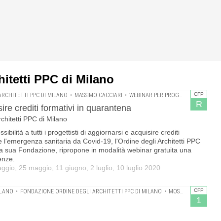
itetti PPC di Milano
CFP
RCHITETTI PPC DI MILANO
•
MASSIMO CACCIARI
•
WEBINAR PER PROGETTISTI
R
ire crediti formativi in quarantena
chitetti PPC di Milano
ibilità a tutti i progettisti di aggiornarsi e acquisire crediti
e l'emergenza sanitaria da Covid-19, l'Ordine degli Architetti PPC
lla sua Fondazione, ripropone in modalità webinar gratuita una
enze.
aggio, 25 maggio, 11 giugno, 2 luglio, 10 luglio 2020
CFP
ILANO
•
FONDAZIONE ORDINE DEGLI ARCHITETTI PPC DI MILANO
•
MOSTRA DI ARCHITETTURA
1