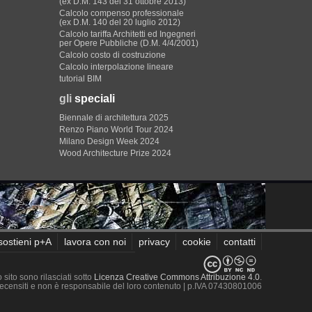
(ex D.M. 143 del 31 ottobre 2013)
Calcolo compenso professionale
(ex D.M. 140 del 20 luglio 2012)
Calcolo tariffa Architetti ed Ingegneri
per Opere Pubbliche (D.M. 4/4/2001)
Calcolo costo di costruzione
Calcolo interpolazione lineare
tutorial BIM
gli
speciali
Biennale di architettura 2025
Renzo Piano World Tour 2024
Milano Design Week 2024
Wood Architecture Prize 2024
sostieni p+A
lavora con noi
privacy
cookie
contatti
sito sono rilasciati sotto
Licenza Creative Commons Attribuzione 4.0
.
 recensiti e non è responsabile del loro contenuto
| p.IVA 07430801006