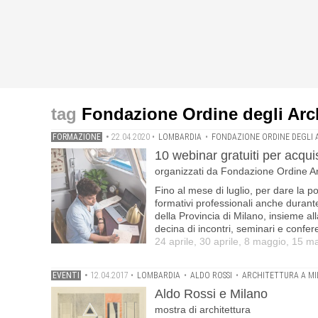
Fondazione Ordine degli Arch
FORMAZIONE
•
22.04.2020
•
LOMBARDIA
•
FONDAZIONE ORDINE DEGLI A
10 webinar gratuiti per acquis
organizzati da Fondazione Ordine Ar
Fino al mese di luglio, per dare la poss
formativi professionali anche durant
della Provincia di Milano, insieme a
decina di incontri, seminari e confer
24 aprile, 30 aprile, 8 maggio, 15 m
EVENTI
•
12.04.2017
•
LOMBARDIA
•
ALDO ROSSI
•
ARCHITETTURA A M
Aldo Rossi e Milano
mostra di architettura