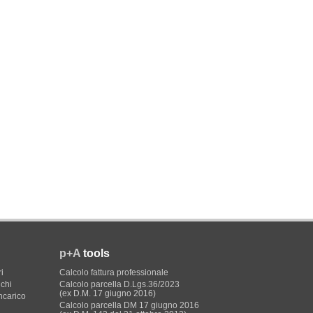
p+A
tools
i
Calcolo fattura professionale
ichi
Calcolo parcella D.Lgs.36/2023
(ex D.M. 17 giugno 2016)
incarico
Calcolo parcella DM 17 giugno 2016