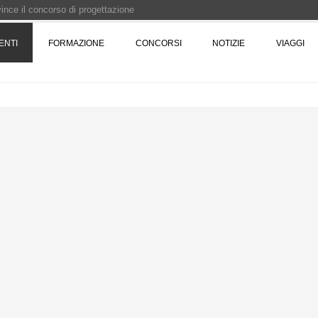
 vince il concorso di progettazione
e del prezzo alla Soprintendenza speciale
ENTI
FORMAZIONE
CONCORSI
NOTIZIE
VIAGGI
i progettazione a procedura aperta due fasi Montepremi: 18.000 euro
e è fermo - La pronuncia della Corte di Cassazione