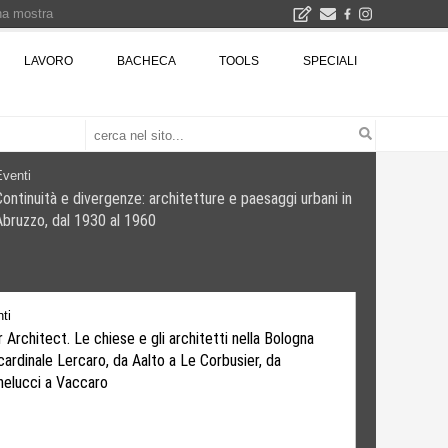
una mostra
00 euro
LAVORO
BACHECA
TOOLS
SPECIALI
Città Osmotiche: la rigenerazione urbana attraverso suoli permeabili, gestione dell'acqua e resilienza climatica - Gli eventi INBAR al Centro Congressi La Nuvola · Ingresso gratuito
Eventi
Continuità e divergenze: architetture e paesaggi urbani in
Abruzzo, dal 1930 al 1960
ti
 Architect. Le chiese e gli architetti nella Bologna
cardinale Lercaro, da Aalto a Le Corbusier, da
helucci a Vaccaro