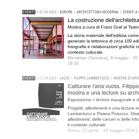
EVENTI
•
07.05.2026
•
EUROPA
•
ARCHITETTURA MODERNA
•
EVENTI A
La costruzione dell'architettur
Mostra a cura di Franz Graf al Teatro
La storia materiale dell'edilizia com
generato la tettonica di circa 100 edif
fotografie e rielaborazioni grafiche r
contesto culturale.
Mendrisio (Svizzera), 8 maggio - 20
18:30
EVENTI
•
21.04.2026
•
LAZIO
•
FILIPPO LAMBERTUCCI
•
MOSTRA DI AR
Catturare l'aria vuota. Fil
mostra e una lecture su archi
Esposizione + lecture inaugurale e dib
Progetti, allestimenti e una lecture i
Lambertucci e Pisana Posocco. Disegn
allestimenti, delle carceri e delle in
il contesto culturale.
Roma, 23 aprile - 19 maggio 2026 | 