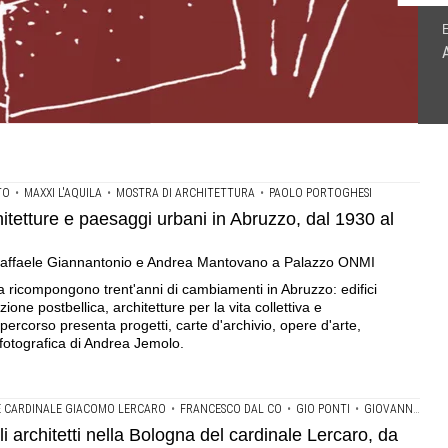
 del cardinale Lercaro, da Aalto a Le Corbusier, da Michelucci
 in Abruzzo, dal 1930 al 1960 .Mostra a cura di Mario
n mostra disegni, plastici, filmati, e due approfondimenti
r l'architettura sacra Cardinale Giacomo Lercaro
o a Palazzo ONMI
TO
•
MAXXI L'AQUILA
•
MOSTRA DI ARCHITETTURA
•
PAOLO PORTOGHESI
itetture e paesaggi urbani in Abruzzo, dal 1930 al
 Raffaele Giannantonio e Andrea Mantovano a Palazzo ONMI
 ricompongono trent'anni di cambiamenti in Abruzzo: edifici
zione postbellica, architetture per la vita collettiva e
 percorso presenta progetti, carte d'archivio, opere d'arte,
fotografica di Andrea Jemolo.
 CARDINALE GIACOMO LERCARO
•
FRANCESCO DAL CO
•
GIO PONTI
•
GIOVANNI MICHELUCCI
i architetti nella Bologna del cardinale Lercaro, da