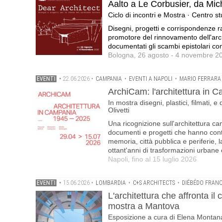
Aalto a Le Corbusier, da Mic
Ciclo di incontri e Mostra · Centro s
Disegni, progetti e corrispondenze r
promotore del rinnovamento dell'arch
documentati gli scambi epistolari co
Bologna, 26 agosto - 4 novembre 202
EVENTI
•
22.06.2026
•
CAMPANIA
•
EVENTI A NAPOLI
•
MARIO FERRARA
ArchiCam: l'architettura in 
In mostra disegni, plastici, filmati,
Olivetti
Una ricognizione sull'architettura 
documenti e progetti che hanno contr
memoria, città pubblica e periferie,
ottant'anni di trasformazioni urbane
Napoli, fino al 15 luglio 2026
EVENTI
•
15.06.2026
•
LOMBARDIA
•
C+S ARCHITECTS
•
DIÉBÉDO FRANC
L'architettura che affronta il
mostra a Mantova
Esposizione a cura di Elena Montana