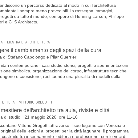
andiscono un percorso dedicato al modo in cui l'architettura
 ambientali sempre meno prevedibili. In rassegna immagini,
 progetti da tutto il mondo, con opere di Henning Larsen, Philippe
ri e C+S Architects.
RA
•
MOSTRA DI ARCHITETTURA
gere il cambiamento degli spazi della cura
ra di Stefano Capolongo e Pilar Guerrieri
anitari contemporanei, casi studio storici, progetti e sperimentazioni
nsione simbolica, organizzazione del corpo, infrastrutture tecniche
pongono e coesistono, restituendo una pluralità di modelli della
ITETTURA
•
VITTORIO GREGOTTI
mestiere dell'architetto tra aula, riviste e città
ta di studio il 21 maggio 2026, ore 11-16
contano Vittorio Gregotti attraverso il suo legame con Venezia e
originali delle lezioni ai progetti per la città lagunare, il programma
o costruito tra insegnamento, editoria e professione, con le voci di