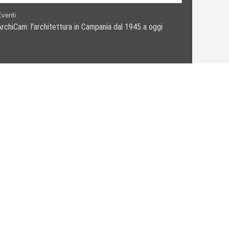
Eventi
ArchiCam: l'architettura in Campania dal 1945 a oggi
•
GIUSEPPE VACCARO
•
LE CORBUSIER
•
LUIGI FIGINI E GINO POLLINI
•
MARCEL