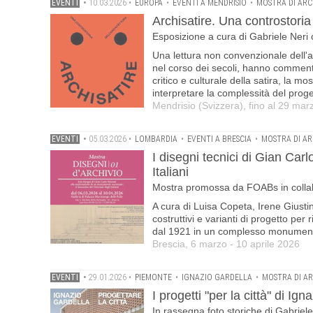
EVENTI
•
10.03.2026
•
EUROPA
•
EVENTI A MENDRISIO
•
MOSTRA DI AR
Archisatire. Una controstoria 
Esposizione a cura di Gabriele Neri c
Una lettura non convenzionale dell'ar
nel corso dei secoli, hanno commenta
critico e culturale della satira, la m
interpretare la complessità del proge
Mendrisio (Svizzera), fino al 29 ma
EVENTI
•
05.03.2026
•
LOMBARDIA
•
EVENTI A BRESCIA
•
MOSTRA DI A
I disegni tecnici di Gian Carl
Italiani
Mostra promossa da FOABs in collabor
A cura di Luisa Copeta, Irene Giustina
costruttivi e varianti di progetto per 
dal 1921 in un complesso monumentale 
Brescia, 6 marzo - 10 aprile 2026
EVENTI
•
29.01.2026
•
PIEMONTE
•
IGNAZIO GARDELLA
•
MOSTRA DI A
I progetti "per la città" di I
In rassegna foto storiche di Gabriel