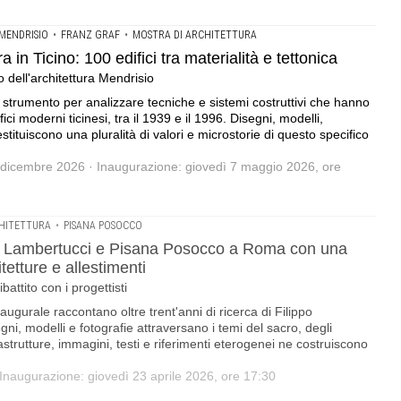
 MENDRISIO
•
FRANZ GRAF
•
MOSTRA DI ARCHITETTURA
a in Ticino: 100 edifici tra materialità e tettonica
 dell'architettura Mendrisio
e strumento per analizzare tecniche e sistemi costruttivi che hanno
ici moderni ticinesi, tra il 1939 e il 1996. Disegni, modelli,
estituiscono una pluralità di valori e microstorie di questo specifico
 dicembre 2026 · Inaugurazione: giovedì 7 maggio 2026, ore
CHITETTURA
•
PISANA POSOCCO
ippo Lambertucci e Pisana Posocco a Roma con una
tetture e allestimenti
attito con i progettisti
naugurale raccontano oltre trent'anni di ricerca di Filippo
i, modelli e fotografie attraversano i temi del sacro, degli
frastrutture, immagini, testi e riferimenti eterogenei ne costruiscono
Inaugurazione: giovedì 23 aprile 2026, ore 17:30