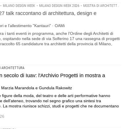
•
MILANO DESIGN WEEK
•
MILANO DESIGN WEEK 2026
•
MOSTRA DI ARCHITETTURA
27 talk raccontano di architettura, design e
tori e l'allestimento "Kantauri" · OAMi
a i tanti eventi in programma, anche l'Ordine degli Architetti di
o, ospitando nella sede di via Solferino 17 una rassegna di progetti
raccolto 65 candidature tra architetti della provincia di Milano,
I ARCHITETTURA
 secolo di Iuav: l'Archivio Progetti in mostra a
va, Marzia Marandola e Gundula Rakowitz
i e figure della moda, del teatro e delle arti performative hanno
re dell'ateneo, trovando nel segno grafico una sintesi tra
 La mostra riunisce schizzi, studi e progetti che ne documentano
026