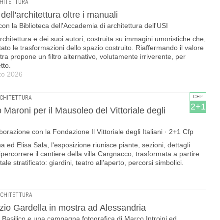
CHITETTURA
dell'architettura oltre i manuali
on la Biblioteca dell'Accademia di architettura dell'USI
chitettura e dei suoi autori, costruita su immagini umoristiche che,
to le trasformazioni dello spazio costruito. Riaffermando il valore
ostra propone un filtro alternativo, volutamente irriverente, per
tto.
rzo 2026
CFP
RCHITETTURA
2+1
o Maroni per il Mausoleo del Vittoriale degli
azione con la Fondazione Il Vittoriale degli Italiani · 2+1 Cfp
 ed Elisa Sala, l'esposizione riunisce piante, sezioni, dettagli
ripercorrere il cantiere della villa Cargnacco, trasformata a partire
stratificato: giardini, teatro all'aperto, percorsi simbolici.
RCHITETTURA
gnazio Gardella in mostra ad Alessandria
e Basilico e una campagna fotografica di Marco Introini ed