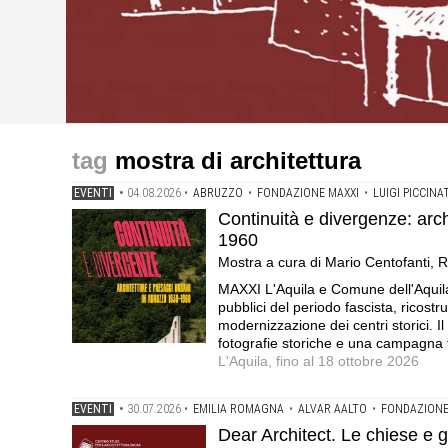
eventi
eventi
eventi
Dear Architect. Le chiese e gli architetti nella Bologna
Continuità e divergenze: architetture e paesaggi urbani
ArchiCam: l'architettura in Campania dal 1945 a oggi .I
mostra di architettura
a Vaccaro .Ciclo di incontri e Mostra · Centro studi pe
Centofanti, Raffaele Giannantonio e Andrea Mantovan
fotografici su Roberto Pane e la Fabbrica Olivetti
EVENTI
•
04.08.2026
•
ABRUZZO
•
FONDAZIONE MAXXI
•
LUIGI PICCINA
Continuità e divergenze: arch
1960
Mostra a cura di Mario Centofanti,
MAXXI L'Aquila e Comune dell'Aquila
pubblici del periodo fascista, ricostru
modernizzazione dei centri storici. Il
fotografie storiche e una campagna 
L'Aquila, fino al 18 ottobre 2026
EVENTI
•
30.07.2026
•
EMILIA ROMAGNA
•
ALVAR AALTO
•
FONDAZIONE
Dear Architect. Le chiese e gl