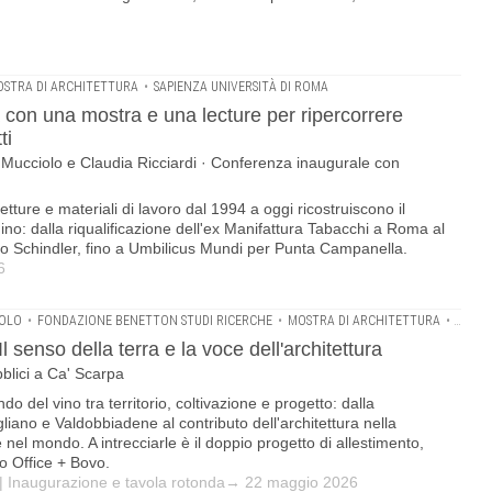
STRA DI ARCHITETTURA
•
SAPIENZA UNIVERSITÀ DI ROMA
 con una mostra e una lecture per ripercorrere
ti
 Mucciolo e Claudia Ricciardi · Conferenza inaugurale con
tetture e materiali di lavoro dal 1994 a oggi ricostruiscono il
ino: dalla riqualificazione dell'ex Manifattura Tabacchi a Roma al
emio Schindler, fino a Umbilicus Mundi per Punta Campanella.
6
COLO
•
FONDAZIONE BENETTON STUDI RICERCHE
•
MOSTRA DI ARCHITETTURA
•
ORDIN
l senso della terra e la voce dell'architettura
bblici a Ca' Scarpa
o del vino tra territorio, coltivazione e progetto: dalla
liano e Valdobbiadene al contributo dell'architettura nella
 e nel mondo. A intrecciarle è il doppio progetto di allestimento,
io Office + Bovo.
 | Inaugurazione e tavola rotonda→ 22 maggio 2026