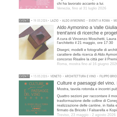
chi ha lavorato accanto a lui.
Venezia, fino al 31 luglio 2026
EVENTI
•
19.05.2026
•
LAZIO
•
ALDO AYMONINO
•
EVENTI A ROMA
•
MO
Aldo Aymonino a Valle Giulia
trent'anni di ricerche e proget
A cura di Vincenzo Moschetti, Laura
l'architetto il 21 maggio, ore 17:30
Disegni, modelli e fotografie di archi
carattere della ricerca di Aldo Aymon
concorso Risalire la città per il Pr
Roma, mostra fino al 16 giugno 202
EVENTI
•
15.05.2026
•
VENETO
•
ARCHITETTURA E VINO
•
FILIPPO BRI
Culture e paesaggi del vino. I
Mostra, tavola rotonda e incontri pu
Quattro sezioni per raccontare il mond
trasformazione delle colline di Coneg
realizzazione delle cantine, in Italia
firmato da Bricolo / Falsarella e Kop
Treviso, 23 maggio - 2 agosto 2026