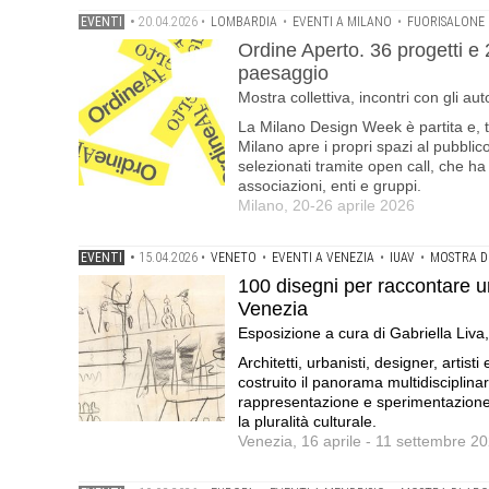
EVENTI
•
20.04.2026
•
LOMBARDIA
•
EVENTI A MILANO
•
FUORISALONE
Ordine Aperto. 36 progetti e 
paesaggio
Mostra collettiva, incontri con gli au
La Milano Design Week è partita e, tr
Milano apre i propri spazi al pubblic
selezionati tramite open call, che ha 
associazioni, enti e gruppi.
Milano, 20-26 aprile 2026
EVENTI
•
15.04.2026
•
VENETO
•
EVENTI A VENEZIA
•
IUAV
•
MOSTRA D
100 disegni per raccontare un
Venezia
Esposizione a cura di Gabriella Li
Architetti, urbanisti, designer, artist
costruito il panorama multidisciplina
rappresentazione e sperimentazione.
la pluralità culturale.
Venezia, 16 aprile - 11 settembre 2