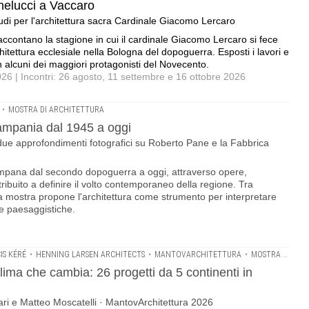
helucci a Vaccaro
tudi per l'architettura sacra Cardinale Giacomo Lercaro
accontano la stagione in cui il cardinale Giacomo Lercaro si fece
itettura ecclesiale nella Bologna del dopoguerra. Esposti i lavori e
n alcuni dei maggiori protagonisti del Novecento.
6 | Incontri: 26 agosto, 11 settembre e 16 ottobre 2026
•
MOSTRA DI ARCHITETTURA
Campania dal 1945 a oggi
 e due approfondimenti fotografici su Roberto Pane e la Fabbrica
campana dal secondo dopoguerra a oggi, attraverso opere,
ibuito a definire il volto contemporaneo della regione. Tra
 la mostra propone l'architettura come strumento per interpretare
 e paesaggistiche.
IS KÉRÉ
•
HENNING LARSEN ARCHITECTS
•
MANTOVARCHITETTURA
•
MOSTRA DI ARCHITETTURA
 clima che cambia: 26 progetti da 5 continenti in
ri e Matteo Moscatelli · MantovArchitettura 2026