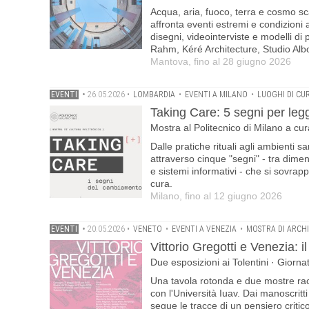
Acqua, aria, fuoco, terra e cosmo sc
affronta eventi estremi e condizioni
disegni, videointerviste e modelli di
Rahm, Kéré Architecture, Studio Albo
Mantova, fino al 28 giugno 2026
EVENTI
•
26.05.2026
•
LOMBARDIA
•
EVENTI A MILANO
•
LUOGHI DI CU
Taking Care: 5 segni per leg
Mostra al Politecnico di Milano a cu
Dalle pratiche rituali agli ambienti s
attraverso cinque "segni" - tra dime
e sistemi informativi - che si sovrap
cura.
Milano, fino al 12 giugno 2026
EVENTI
•
20.05.2026
•
VENETO
•
EVENTI A VENEZIA
•
MOSTRA DI ARCH
Vittorio Gregotti e Venezia: il 
Due esposizioni ai Tolentini · Giorna
Una tavola rotonda e due mostre rac
con l'Università Iuav. Dai manoscritti 
segue le tracce di un pensiero critic