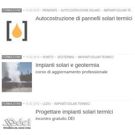
FORMAZIONE
•
12.03.2010
•
PIEMONTE
•
AUTOCOSTRUZIONE SOLARE
•
IMPIANTI SOLARI TERMICI
Autocostruzione di pannelli solari termici
FORMAZIONE
•
15.02.2010
•
VENETO
•
GEOTERMIA
•
IMPIANTI SOLARI TERMICI
Impianti solari e geotermia
corso di aggiornamento professionale
FORMAZIONE
•
10.02.2010
•
LAZIO
•
IMPIANTI SOLARI TERMICI
Progettare impianti solari termici
incontro gratuito DEI