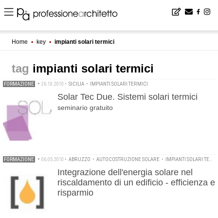
Home
▪
key
▪
impianti solari termici
impianti solari termici
FORMAZIONE
•
26.10.2010
•
SICILIA
•
IMPIANTI SOLARI TERMICI
Solar Tec Due. Sistemi solari termici
seminario gratuito
FORMAZIONE
•
06.05.2010
•
ABRUZZO
•
AUTOCOSTRUZIONE SOLARE
•
IMPIANTI SOLARI TERMICI
Integrazione dell'energia solare nel
riscaldamento di un edificio - efficienza e
risparmio