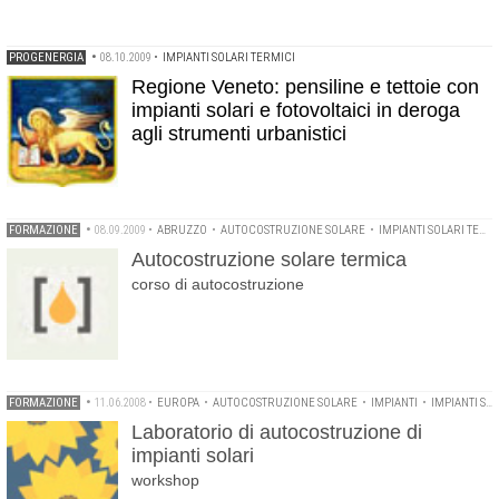
PROGENERGIA
•
08.10.2009
•
IMPIANTI SOLARI TERMICI
Regione Veneto: pensiline e tettoie con
impianti solari e fotovoltaici in deroga
agli strumenti urbanistici
FORMAZIONE
•
08.09.2009
•
ABRUZZO
•
AUTOCOSTRUZIONE SOLARE
•
IMPIANTI SOLARI TERMICI
Autocostruzione solare termica
corso di autocostruzione
FORMAZIONE
•
11.06.2008
•
EUROPA
•
AUTOCOSTRUZIONE SOLARE
•
IMPIANTI
•
IMPIANTI SOLARI TERMICI
Laboratorio di autocostruzione di
impianti solari
workshop