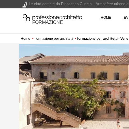
Le città cantate da Francesco Guccini - Atmosfere urbane olt
Renzo Piano World Tour 2026, ottava edizione in partenza. 
HOME
EV
FORMAZIONE
Home
▪
formazione per architetti
▪
formazione per architetti - Vene
200 manifesti per i 200 anni di Carlo Collodi, creatore di 