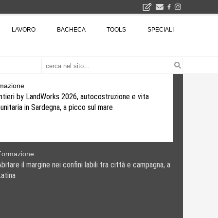
2026
LAVORO
BACHECA
TOOLS
SPECIALI
La Fabbrica di ceramiche Solimene a Vietri sul Mare: un progetto nato quasi per caso - La lucertola aggrappata alla roccia, tra Wright e Gaudì, unica opera europea del visionario architetto Paolo Soleri
Osteria dell'Architetto a Marmomac con i fondatori di EMBT, Park, CZA e ELASTICOFarm - Veronafiere, dal 22 al 25 settembre 2026 · 2x4 Cfp · Ingresso gratuito · Iscrizioni aperte!
I Cantieri by LandWorks 2026, autocostruzione e vita comunitaria in Sardegna, a picco sul mare - Workshop di autocostruzione e rigenerazione urbana nell'ex borgo minerario dell'Argentiera · 3 turni
una mostra
mazione
ntieri by LandWorks 2026, autocostruzione e vita
nitaria in Sardegna, a picco sul mare
Formazione
bitare il margine nei confini labili tra città e campagna, a
Latina