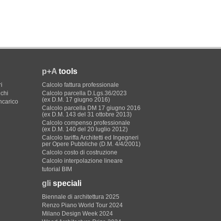
p+A
tools
i
Calcolo fattura professionale
ichi
Calcolo parcella D.Lgs.36/2023
(ex D.M. 17 giugno 2016)
incarico
Calcolo parcella DM 17 giugno 2016
(ex D.M. 143 del 31 ottobre 2013)
Calcolo compenso professionale
(ex D.M. 140 del 20 luglio 2012)
Calcolo tariffa Architetti ed Ingegneri
per Opere Pubbliche (D.M. 4/4/2001)
Calcolo costo di costruzione
Calcolo interpolazione lineare
tutorial BIM
gli
speciali
Biennale di architettura 2025
Renzo Piano World Tour 2024
Milano Design Week 2024