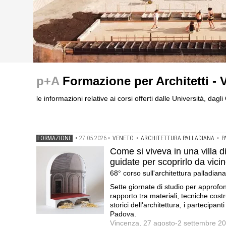
formazione
formazione
formazione
I Cantieri by LandWorks 2026, autocostruzione e vita 
Abitare il margine nei confini labili tra città e campag
Pianificare, programmare e progettare le strutture ospeda
p+A
Formazione per Architetti - 
autocostruzione e rigenerazione urbana nell'ex borgo mi
universitari · Casa dell'Architettura di Latina · Iscrizio
Milano, Università degli Studi di Milano e Università Ca
tesi
le informazioni relative ai corsi offerti dalle Università, dagl
FORMAZIONE
•
27.05.2026
•
VENETO
•
ARCHITETTURA PALLADIANA
•
P
Come si viveva in una villa di
guidate per scoprirlo da vici
68° corso sull'architettura palladian
Sette giornate di studio per approfon
rapporto tra materiali, tecniche cost
storici dell'architettura, i partecip
Padova.
Vincenza, 27 agosto-2 settembre 2