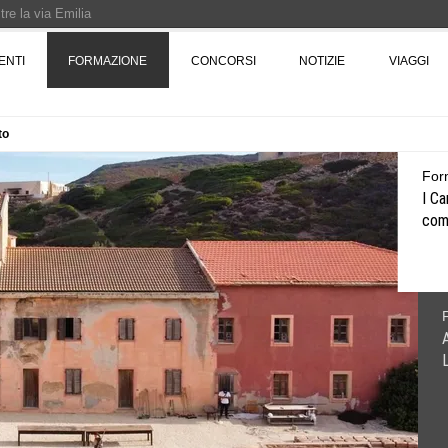
re la via Emilia
Rotta verso Ovest - Europa, Stati Uniti e Canada | 22 agosto > 30 settembre 
ENTI
FORMAZIONE
CONCORSI
NOTIZIE
VIAGGI
to
Pinocchio - Call di grafica promossa dal Museo MAGMA per la realizzazione di 
For
I Ca
comu
A