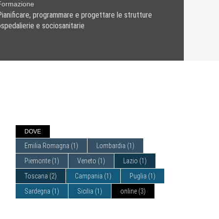
Formazione
Pianificare, programmare e progettare le strutture
ospedalierie e sociosanitarie
DOVE
Emilia Romagna
(1)
Lombardia
(1)
Piemonte
(1)
Veneto
(1)
Lazio
(1)
Toscana
(2)
Campania
(1)
Puglia
(1)
Sardegna
(1)
Sicilia
(1)
online
(3)