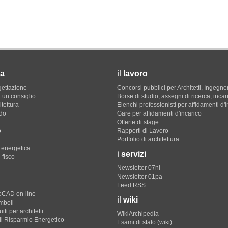
a
il
lavoro
gettazione
Concorsi pubblici per Architetti, Ingegner
 un consiglio
Borse di studio, assegni di ricerca, incar
itettura
Elenchi professionisti per affidamenti d'
do
Gare per affidamenti d'incarico
Offerte di stage
o
Rapporti di Lavoro
Portfolio di architettura
e energetica
i
servizi
 fisco
Newsletter 07nl
Newsletter 01pa
Feed RSS
toCAD on-line
il
wiki
imboli
iti per architetti
WikiArchipedia
il Risparmio Energetico
Esami di stato (wiki)