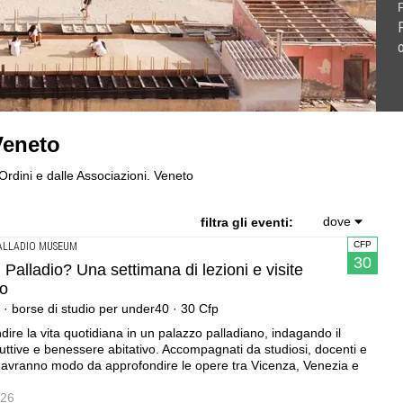
comunitaria in Sardegna, a picco sul mare .Workshop di
na, a Latina .Summer school per studenti e docenti
lierie e sociosanitarie .Master di II livello · Politecnico di
Veneto
nerario dell'Argentiera · 3 turni
ni entro il 20 agosto 2026
ttolica di Roma · lezioni in presenza e online + tirocinio +
i Ordini e dalle Associazioni. Veneto
dove
filtra gli eventi:
CFP
ALLADIO MUSEUM
30
 Palladio? Una settimana di lezioni e visite
no
a · borse di studio per under40 · 30 Cfp
dire la vita quotidiana in un palazzo palladiano, indagando il
ruttive e benessere abitativo. Accompagnati da studiosi, docenti e
anti avranno modo da approfondire le opere tra Vicenza, Venezia e
026