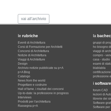
vai all'archivio
le
rubriche
la
bachec
Eventi di Architettura
gruppi di pro
Corsi di Formazione per Architetti
ho bisogno di
Concorsi di Architettura
viaggi di arch
Notizie di Architettura
compro - ven
Viaggi & Architetture
casa - studio
Design
esami di stat
Archivio notizie pubblicate su p+A
blablabla
p+A Blog
certificazion
Catalogo
professione e
News from the world
i
software
Progettare e costruire
Hall of fame. i risultati dei concorsi
forum CAD
Up-to-date: la professione in progress
lezioni di Au
Interviews
librerie dei s
Prodotti per l'architettura
Software gratu
Rassegna p+A
Software per 