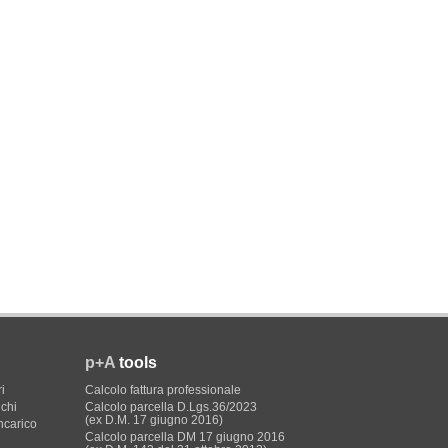
p+A
tools
i
Calcolo fattura professionale
ichi
Calcolo parcella D.Lgs.36/2023
(ex D.M. 17 giugno 2016)
incarico
Calcolo parcella DM 17 giugno 2016