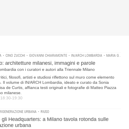
A
•
CINO ZUCCHI
•
GIOVANNI CHIARAMONTE
•
IN/ARCH LOMBARDIA
•
MARIA GIUSEPPINA GRASSO CANNIZZO
 architetture milanesi, immagini e parole
bardia con i curatori e autori alla Triennale Milano
itici, filosofi, artisti e studiosi riflettono sul muro come elemento
ura. Il volume di IN/ARCH Lombardia, ideato e curato da Sonia
 de Curtis, affianca testi originali e fotografie di Matteo Piazza
no milanese.
e 18:30-19:30
RIGENERAZIONE URBANA
•
RIUSO
o gli Headquarters: a Milano tavola rotonda sulle
razione urbana