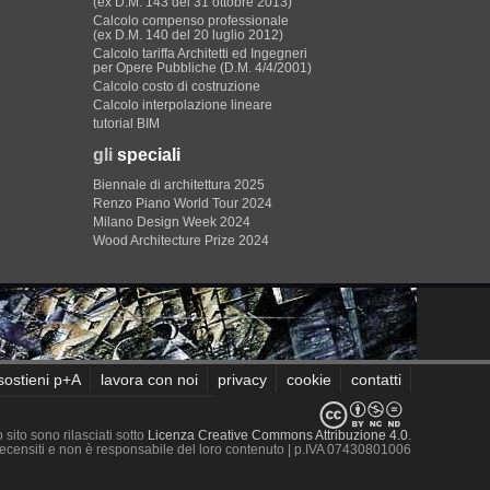
(ex D.M. 143 del 31 ottobre 2013)
Calcolo compenso professionale
(ex D.M. 140 del 20 luglio 2012)
Calcolo tariffa Architetti ed Ingegneri
per Opere Pubbliche (D.M. 4/4/2001)
Calcolo costo di costruzione
Calcolo interpolazione lineare
tutorial BIM
gli
speciali
Biennale di architettura 2025
Renzo Piano World Tour 2024
Milano Design Week 2024
Wood Architecture Prize 2024
sostieni p+A
lavora con noi
privacy
cookie
contatti
sito sono rilasciati sotto
Licenza Creative Commons Attribuzione 4.0
.
 recensiti e non è responsabile del loro contenuto
| p.IVA 07430801006