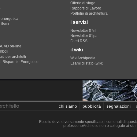
Offerte di stage
o
Rapporti di Lavoro
Portfolio di architettura
e energetica
i
servizi
 fisco
Newsletter 07nl
Newsletter 01pa
Feed RSS
toCAD on-line
il
wiki
imboli
iti per architetti
WikiArchipedia
il Risparmio Energetico
Esami di stato (wiki)
chi siamo
pubblicità
segnalazioni
Eccetto dove diversamente specificato, i contenuti di questo 
professioneArchitetto non è collegato ai siti