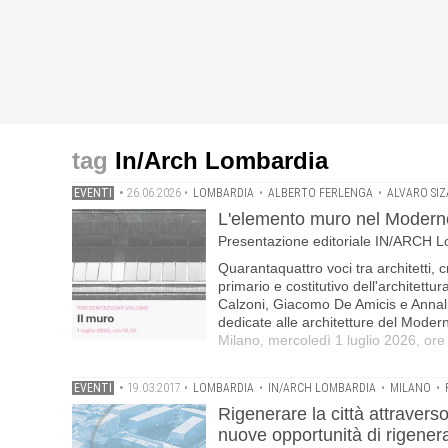
In/Arch Lombardia
EVENTI
•
26.06.2026
•
LOMBARDIA
•
ALBERTO FERLENGA
•
ALVARO SIZ
L'elemento muro nel Moderno:
Presentazione editoriale IN/ARCH Lom
Quarantaquattro voci tra architetti, cr
primario e costitutivo dell'architett
Calzoni, Giacomo De Amicis e Annalisa
dedicate alle architetture del Moder
Milano, mercoledì 1 luglio 2026, or
EVENTI
•
19.03.2017
•
LOMBARDIA
•
IN/ARCH LOMBARDIA
•
MILANO
•
Rigenerare la città attravers
nuove opportunità di rigene