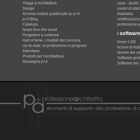
Viaggi & Architetture
casa - studio
Design
esami di stat
Archivio notizie pubblicate su p+A
blablabla
p+A Blog
certificazion
Catalogo
professione e
News from the world
i
software
Progettare e costruire
Hall of fame. i risultati dei concorsi
forum CAD
Up-to-date: la professione in progress
lezioni di Au
Interviews
librerie dei s
Prodotti per l'architettura
Software gratu
Rassegna p+A
Software per 