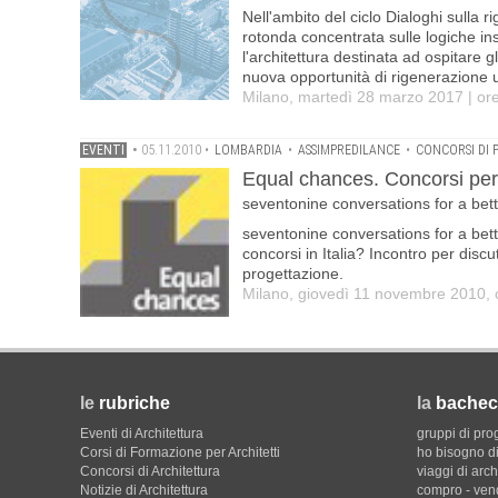
Nell'ambito del ciclo Dialoghi sull
rotonda concentrata sulle logiche ins
l'architettura destinata ad ospitare g
nuova opportunità di rigenerazione 
Milano, martedì 28 marzo 2017 | ore
EVENTI
•
05.11.2010
•
LOMBARDIA
•
ASSIMPREDILANCE
•
CONCORSI DI
Equal chances. Concorsi per 
seventonine conversations for a bett
seventonine conversations for a better
concorsi in Italia? Incontro per discu
progettazione.
Milano, giovedì 11 novembre 2010, 
le
rubriche
la
bachec
Eventi di Architettura
gruppi di pro
Corsi di Formazione per Architetti
ho bisogno di
Concorsi di Architettura
viaggi di arch
Notizie di Architettura
compro - ven