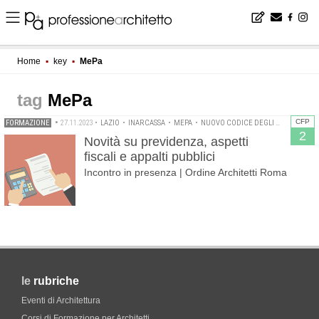
Home
▪
key
▪
MePa
MePa
CFP
FORMAZIONE
•
27.11.2023
•
LAZIO
•
INARCASSA
•
MEPA
•
NUOVO CODICE DEGLI APPALTI
•
PR
2
Novità su previdenza, aspetti
fiscali e appalti pubblici
Incontro in presenza | Ordine Architetti Roma
le
rubriche
Eventi di Architettura
Corsi di Formazione per Architetti